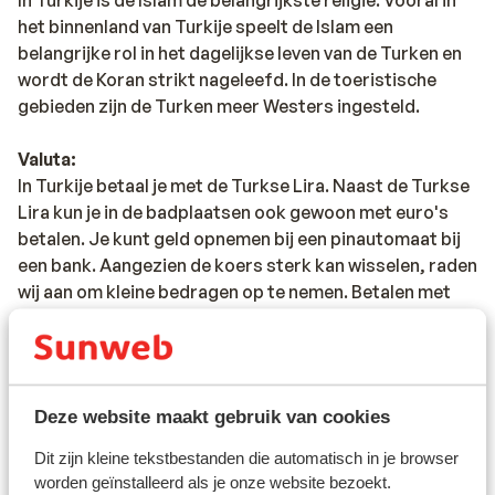
het binnenland van Turkije speelt de Islam een
belangrijke rol in het dagelijkse leven van de Turken en
wordt de Koran strikt nageleefd. In de toeristische
gebieden zijn de Turken meer Westers ingesteld.
Valuta:
In Turkije betaal je met de Turkse Lira. Naast de Turkse
Lira kun je in de badplaatsen ook gewoon met euro's
betalen. Je kunt geld opnemen bij een pinautomaat bij
een bank. Aangezien de koers sterk kan wisselen, raden
wij aan om kleine bedragen op te nemen. Betalen met
een creditcard is bij sommige horecagelegenheden en
winkels mogelijk. Vraag dit altijd even na, zodat u niet
voor verrassingen komt te staan. Let er op dat
creditcard transacties hoge kosten met zich mee
Deze website maakt gebruik van cookies
kunnen brengen. In Turkije wordt er naast de reguliere
kosten van jouw bank ook een percentage (ca. 5%)
Dit zijn kleine tekstbestanden die automatisch in je browser
berekend door de Turkse bank, als je bij een
worden geïnstalleerd als je onze website bezoekt.