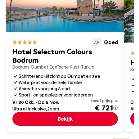
Goed
7.9
Hotel Selectum Colours
Bodrum
Ho
Bodrum-Gümbet
Egeïsche Kust
Turkije
Bod
Schitterend uitzicht op Gümbet en zee
B
Waterpret voor de hele familie
Z
Animatie voor jong & oud
U
Sport- en spelplezier voor iedereen
vanaf prijs p.p.
Vr 30 Okt. - Do 5 Nov.
Di 1
€ 721
Ultra all inclusive
2
pers.
All 
Bekijk