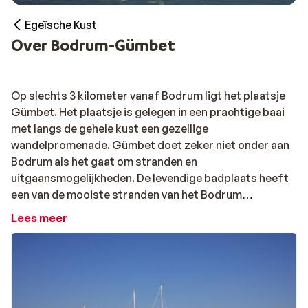
Egeïsche Kust
Over Bodrum-Gümbet
Op slechts 3 kilometer vanaf Bodrum ligt het plaatsje
Gümbet. Het plaatsje is gelegen in een prachtige baai
met langs de gehele kust een gezellige
wandelpromenade. Gümbet doet zeker niet onder aan
Bodrum als het gaat om stranden en
uitgaansmogelijkheden. De levendige badplaats heeft
een van de mooiste stranden van het Bodrum
Schiereiland. Doordat het strand langzaam afloopt in
Lees meer
zee is deze populair bij families.
Het uitgaansleven in Gümbet valt niet te missen. Wil je
tijdens jouw vakantie een bezoekje brengen aan een
Nederlandse kroeg, dan vind je in Gümbet Café de