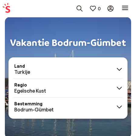
0
Vakantie Bodrum-Gümbet
Land
Turkije
Regio
Egeïsche Kust
Bestemming
Bodrum-Gümbet