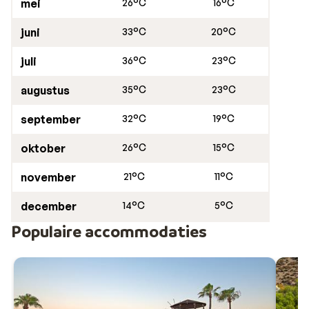
mei
26°C
16°C
juni
33°C
20°C
juli
36°C
23°C
augustus
35°C
23°C
september
32°C
19°C
oktober
26°C
15°C
november
21°C
11°C
december
14°C
5°C
Populaire accommodaties