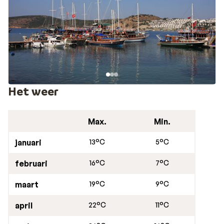
Leeuw oer-Hollandse gezelligheid.
Omdat Gümbet gebouwd is op een heuvel aan zee, is er
een groot hoogteverschil tussen het centrum en het
strand. Veel accommodaties zijn ook bergafwaarts of
bergopwaarts gebouwd en zijn door de trappen niet
altijd geschikt voor mensen die slecht ter been zijn.
Meer informatie hierover vindt u bij de accommodaties.
Het weer
In Gümbet heb je alles binnen handbereik. Of je nu komt
Max.
Min.
voor de zon, het strand, de gezelligheid, het eten, de
winkels of het uitgaan. Gümbet heeft het!
januari
13°C
5°C
februari
16°C
7°C
maart
19°C
9°C
april
22°C
11°C