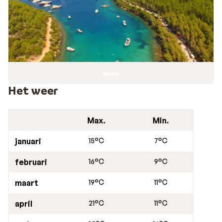
heerlijke Turkse hapjes en gerechten kunt krijgen. De
terrassen van deze restaurants zijn veelal op houten
steigers boven zee gevestigd, heerlijk dus om 's
avonds van een zonsondergang of een verfrissend
zeebriesje te genieten.
Omdat Türbükü niet over grote, brede zandstranden
beschikt, worden de houten plateaus die in de
Het weer
avonduren als terrassen gebruikt worden leeggeruimd.
Dit in aanvulling op het kleinschalige kiezelstrand aan
Max.
Min.
de baai zorgt ervoor dat je hier alle ruimte hebt om
lekker van het zonnetje te genieten.
januari
15°C
7°C
februari
16°C
9°C
maart
19°C
11°C
april
21°C
11°C