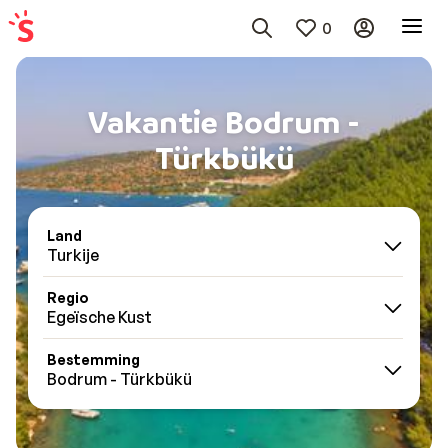
0
Vakantie Bodrum -
Türkbükü
Land
Turkije
Regio
Egeïsche Kust
Bestemming
Bodrum - Türkbükü