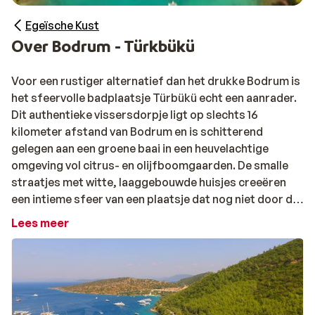
Egeïsche Kust
Over Bodrum - Türkbükü
Voor een rustiger alternatief dan het drukke Bodrum is
het sfeervolle badplaatsje Türbükü echt een aanrader.
Dit authentieke vissersdorpje ligt op slechts 16
kilometer afstand van Bodrum en is schitterend
gelegen aan een groene baai in een heuvelachtige
omgeving vol citrus- en olijfboomgaarden. De smalle
straatjes met witte, laaggebouwde huisjes creeëren
een intieme sfeer van een plaatsje dat nog niet door de
massatoerist ontdekt is.
Lees meer
Voor drukte en levendigheid moet je in Türbükü
voornamelijk in het centrum zijn, dat zich rond de
sfeervolle baai bevindt. Aan de promenade langs het
strand vind je diverse leuke restaurantjes waar je de