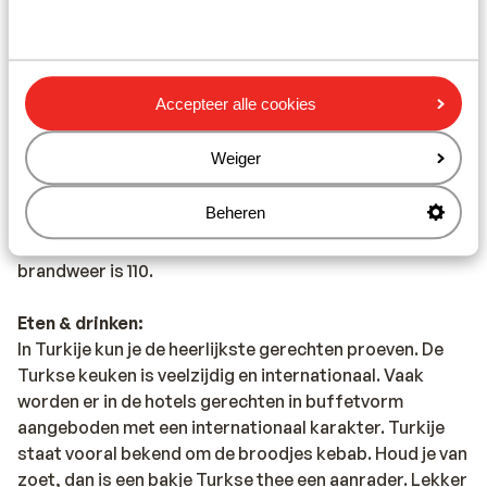
Voor deze bestemming heb je, in geval van medische
zorg, een 111 formulier nodig. Deze kun je opvragen via
jouw verzekering. De EHIC-pas (staat vermeld op de
achterkant van je verzekeringspas) is op deze
Accepteer alle cookies
bestemming niet geldig.
Weiger
Alarmnummer:
Beheren
Het alarmnummer in Turkije voor de politie is 155. Voor
de ambulance bel je 112 en het alarmnummer van de
brandweer is 110.
Eten & drinken:
In Turkije kun je de heerlijkste gerechten proeven. De
Turkse keuken is veelzijdig en internationaal. Vaak
worden er in de hotels gerechten in buffetvorm
aangeboden met een internationaal karakter. Turkije
staat vooral bekend om de broodjes kebab. Houd je van
zoet, dan is een bakje Turkse thee een aanrader. Lekker