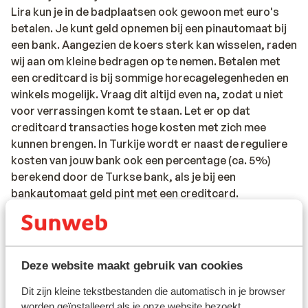
Lira kun je in de badplaatsen ook gewoon met euro's
betalen. Je kunt geld opnemen bij een pinautomaat bij
een bank. Aangezien de koers sterk kan wisselen, raden
wij aan om kleine bedragen op te nemen. Betalen met
een creditcard is bij sommige horecagelegenheden en
winkels mogelijk. Vraag dit altijd even na, zodat u niet
voor verrassingen komt te staan. Let er op dat
creditcard transacties hoge kosten met zich mee
kunnen brengen. In Turkije wordt er naast de reguliere
kosten van jouw bank ook een percentage (ca. 5%)
berekend door de Turkse bank, als je bij een
bankautomaat geld pint met een creditcard.
Voltage:
Het voltage is net als in Nederland 220 volt. Je hebt
geen verloopstekker nodig.
Deze website maakt gebruik van cookies
Reisdocumenten:
Dit zijn kleine tekstbestanden die automatisch in je browser
worden geïnstalleerd als je onze website bezoekt.