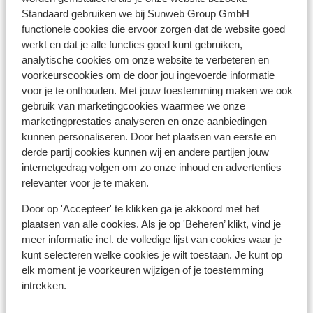
Voor Turkije dien je in het bezit te zijn van een paspoort
Standaard gebruiken we bij Sunweb Group GmbH
of identiteitsbewijs. Je paspoort of ID kaart moet nog
functionele cookies die ervoor zorgen dat de website goed
minstens 150 dagen geldig zijn als je in Turkije aankomt.
werkt en dat je alle functies goed kunt gebruiken,
analytische cookies om onze website te verbeteren en
Heb je niet de Nederlandse nationaliteit, dan is het
voorkeurscookies om de door jou ingevoerde informatie
belangrijk om na te vragen of er andere regels van
voor je te onthouden. Met jouw toestemming maken we ook
toepassing zijn. Dit vraag je na bij de ambassade van
gebruik van marketingcookies waarmee we onze
het land waar je heen wilt en de landen waar je doorheen
marketingprestaties analyseren en onze aanbiedingen
reist.
kunnen personaliseren. Door het plaatsen van eerste en
derde partij cookies kunnen wij en andere partijen jouw
Het reizen met de juiste documenten is jouw eigen
internetgedrag volgen om zo onze inhoud en advertenties
verantwoordelijkheid. Sunweb kan hiervoor niet
relevanter voor je te maken.
aansprakelijk worden gesteld.
Door op 'Accepteer' te klikken ga je akkoord met het
Vaccinatie:
plaatsen van alle cookies. Als je op 'Beheren’ klikt, vind je
Voor actuele informatie betreffende vaccinaties en
meer informatie incl. de volledige lijst van cookies waar je
kunt selecteren welke cookies je wilt toestaan. Je kunt op
andere gegevens over gezondheid en reizen kijk je op
elk moment je voorkeuren wijzigen of je toestemming
de site van LCR: https://www.lcr.nl/.
intrekken.
Medische zorg in het buitenland