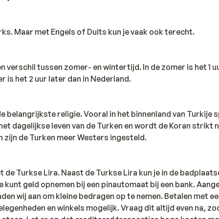
urks. Maar met Engels of Duits kun je vaak ook terecht.
n verschil tussen zomer- en wintertijd. In de zomer is het 1 uu
r is het 2 uur later dan in Nederland.
 de belangrijkste religie. Vooral in het binnenland van Turkije 
 het dagelijkse leven van de Turken en wordt de Koran strikt 
n zijn de Turken meer Westers ingesteld.
met de Turkse Lira. Naast de Turkse Lira kun je in de badplaa
Je kunt geld opnemen bij een pinautomaat bij een bank. Aang
aden wij aan om kleine bedragen op te nemen. Betalen met ee
egenheden en winkels mogelijk. Vraag dit altijd even na, zod