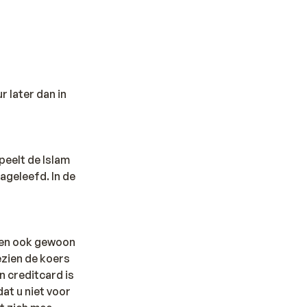
r later dan in
speelt de Islam
nageleefd. In de
tsen ook gewoon
ezien de koers
n creditcard is
at u niet voor