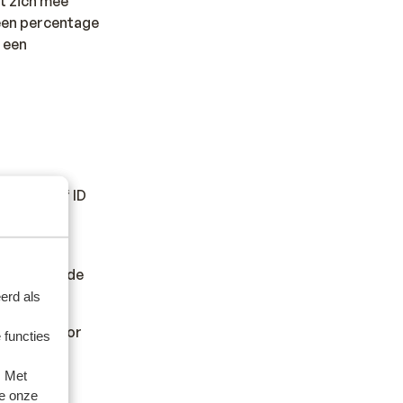
t zich mee
 een percentage
 een
paspoort of ID
er andere
en wilt en de
erd als
kan hiervoor
 functies
. Met
e onze