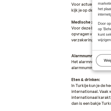
marketi
Voor actuele informa
het plaa
kijk je op de site van
internet
Medische zorg in het
Door op 
Voor deze bestemming 
op 'Behe
opvragen via jouw ve
kunt sel
verzekeringspas) is 
wijzigen
Alarmnummer:
Beh
Wei
Het alarmnummer in Tur
alarmnummer van de b
Eten & drinken:
In Turkije kun je de h
internationaal. Vaak
internationaal karakt
dan is een bakje Turk