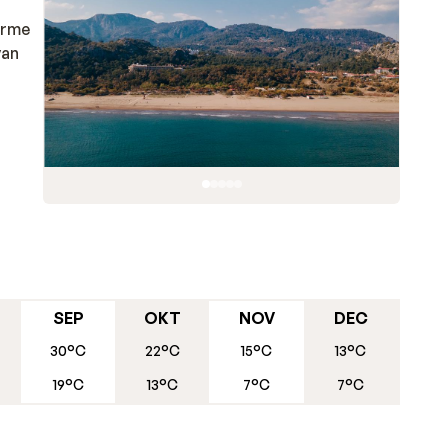
erme
van
SEP
OKT
NOV
DEC
30°C
22°C
15°C
13°C
19°C
13°C
7°C
7°C