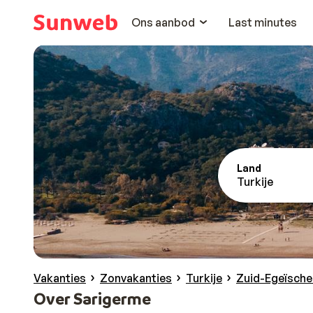
Ons aanbod
Last minutes
Land
Turkije
Vakanties
Zonvakanties
Turkije
Zuid-Egeïsche
Over Sarigerme