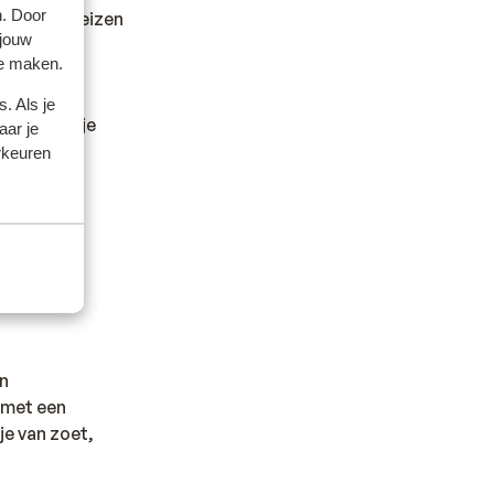
n. Door
dheid en reizen
 jouw
te maken.
. Als je
 Deze kun je
aar je
je
rkeuren
het
en
 met een
je van zoet,