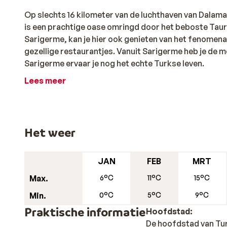
Op slechts 16 kilometer van de luchthaven van Dalam
is een prachtige oase omringd door het beboste Tau
Sarigerme, kan je hier ook genieten van het fenomenal
gezellige restaurantjes. Vanuit Sarigerme heb je de m
Sarigerme ervaar je nog het echte Turkse leven.
Lees meer
Het weer
JAN
FEB
MRT
Max.
6°C
11°C
15°C
Min.
0°C
5°C
9°C
Praktische informatie
Hoofdstad:
De hoofdstad van Turk