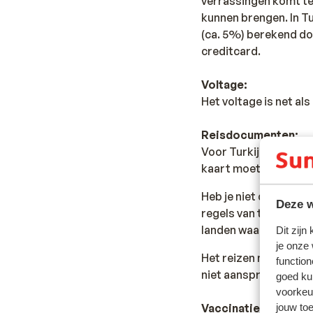
verrassingen komt te
kunnen brengen. In T
(ca. 5%) berekend doo
creditcard.
Voltage:
Het voltage is net al
Reisdocumenten:
Voor Turkije dien je i
kaart moet nog minste
Heb je niet de Nederl
Deze w
regels van toepassing 
landen waar je doorhe
Dit zijn
je onze
Het reizen met de ju
function
niet aansprakelijk wo
goed ku
voorkeu
Vaccinatie:
jouw to