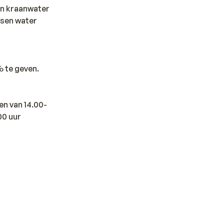
den kraanwater
ssen water
% te geven.
en van 14.00-
00 uur