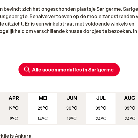
an bevindt zich het ongeschonden plaatsje Sarigerme. Sarig
rusgebergte. Behalve vertoeven op de mooie zandstranden 
e uitzicht. Er is een winkelstraat met voldoende winkels en
ogelijkheid om verschillende knusse dorpjes te bezoeken. In
Alle accommodaties in Sarigerme
APR
MEI
JUN
JUL
AUG
19°C
25°C
30°C
35°C
35°C
9°C
14°C
19°C
24°C
24°C
ije is Ankara.