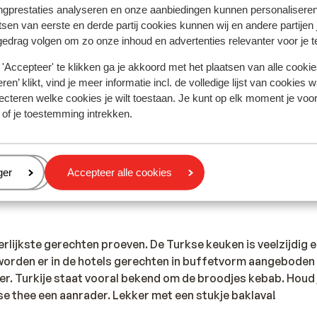
ngprestaties analyseren en onze aanbiedingen kunnen personalisere
tie betreffende vaccinaties en andere gegevens over gezon
tsen van eerste en derde partij cookies kunnen wij en andere partijen
 LCR: https://www.lcr.nl/.
gedrag volgen om zo onze inhoud en advertenties relevanter voor je 
 buitenland
'Accepteer' te klikken ga je akkoord met het plaatsen van alle cookies
heb je, in geval van medische zorg, een 111 formulier nodig.
ren’ klikt, vind je meer informatie incl. de volledige lijst van cookies w
rzekering. De EHIC-pas (staat vermeld op de achterkant van 
ecteren welke cookies je wilt toestaan. Je kunt op elk moment je voo
op deze bestemming niet geldig.
 of je toestemming intrekken.
eren
ger
Accepteer alle cookies
kije voor de politie is 155. Voor de ambulance bel je 112 en 
randweer is 110.
eerlijkste gerechten proeven. De Turkse keuken is veelzijdig 
 worden er in de hotels gerechten in buffetvorm aangeboden
er. Turkije staat vooral bekend om de broodjes kebab. Houd 
se thee een aanrader. Lekker met een stukje baklava!