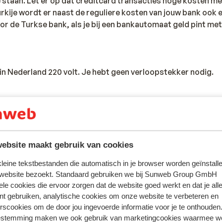
 staan. Let er op dat creditcard transacties hoge kosten me
urkije wordt er naast de reguliere kosten van jouw bank ook
r de Turkse bank, als je bij een bankautomaat geld pint met
s in Nederland 220 volt. Je hebt geen verloopstekker nodig.
n het bezit te zijn van een paspoort of identiteitsbewijs. Je 
ns 150 dagen geldig zijn als je in Turkije aankomt.
andse nationaliteit, dan is het belangrijk om na te vragen of 
ebsite maakt gebruik van cookies
zijn. Dit vraag je na bij de ambassade van het land waar je he
en reist.
 kleine tekstbestanden die automatisch in je browser worden geïnstalle
 website bezoekt. Standaard gebruiken we bij Sunweb Group GmbH
iste documenten is jouw eigen verantwoordelijkheid. Sunweb 
ele cookies die ervoor zorgen dat de website goed werkt en dat je alle
rden gesteld.
nt gebruiken, analytische cookies om onze website te verbeteren en
rscookies om de door jou ingevoerde informatie voor je te onthouden
estemming maken we ook gebruik van marketingcookies waarmee w