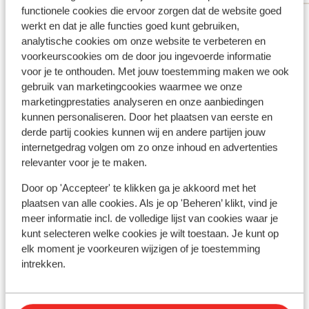
functionele cookies die ervoor zorgen dat de website goed
Bekijk alle 21 ervaringen
werkt en dat je alle functies goed kunt gebruiken,
Ligging
analytische cookies om onze website te verbeteren en
voorkeurscookies om de door jou ingevoerde informatie
voor je te onthouden. Met jouw toestemming maken we ook
gebruik van marketingcookies waarmee we onze
marketingprestaties analyseren en onze aanbiedingen
kunnen personaliseren. Door het plaatsen van eerste en
Bekijk op kaart
derde partij cookies kunnen wij en andere partijen jouw
internetgedrag volgen om zo onze inhoud en advertenties
relevanter voor je te maken.
Door op 'Accepteer' te klikken ga je akkoord met het
plaatsen van alle cookies. Als je op 'Beheren’ klikt, vind je
Afstanden
meer informatie incl. de volledige lijst van cookies waar je
In het centrum
kunt selecteren welke cookies je wilt toestaan. Je kunt op
Luchthaven bcn: 220 km
elk moment je voorkeuren wijzigen of je toestemming
Bushalte: 100 m
intrekken.
Pinautomaat: 100 m
Skilift vallnord: 300 m
(Mini)supermarkt: 150 m