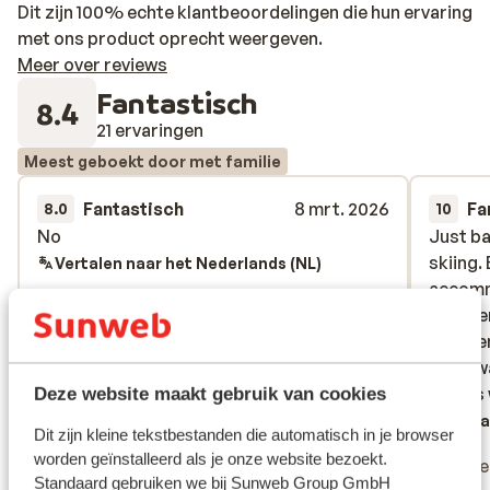
Dit zijn 100% echte klantbeoordelingen die hun ervaring
met ons product oprecht weergeven.
Meer over reviews
Fantastisch
8.4
21 ervaringen
Meest geboekt door met familie
Fantastisch
8 mrt. 2026
Fa
8.0
10
No
No
Just ba
Just ba
skiing.
skiing.
Vertalen naar het Nederlands (NL)
accomm
accomm
voucher
voucher
excelle
excelle
Food wa
Food wa
slopes 
slopes 
Deze website maakt gebruik van cookies
and a t
Verta
Dit zijn kleine tekstbestanden die automatisch in je browser
Anoniem
Roz
trip wi
worden geïnstalleerd als je onze website bezoekt.
Alleenstaande ouder
Alle
anyone
Standaard gebruiken we bij Sunweb Group GmbH