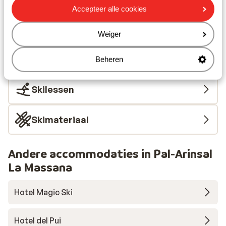
Restaurant: 50 m
Accepteer alle cookies
Skipas, -les en verhuur
Weiger
Skipas
Beheren
Skilessen
Skimateriaal
Andere accommodaties in Pal-Arinsal
La Massana
Hotel Magic Ski
Hotel del Pui