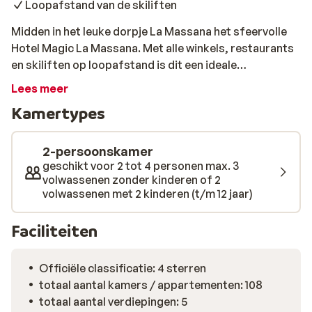
Loopafstand van de skiliften
Midden in het leuke dorpje La Massana het sfeervolle
Hotel Magic La Massana. Met alle winkels, restaurants
en skiliften op loopafstand is dit een ideale
uitvalsbasis voor je skivakantie in Andorra. Alle kamers
Lees meer
zijn modern ingericht en zijn allemaal voorzien van een
Kamertypes
fijne badkamer. In het hotel vind je een wellness waar je
na een dag skiën heerlijk kunt relaxen.
2-persoonskamer
geschikt voor 2 tot 4 personen max. 3
volwassenen zonder kinderen of 2
volwassenen met 2 kinderen (t/m 12 jaar)
Faciliteiten
Officiële classificatie: 4 sterren
totaal aantal kamers / appartementen: 108
totaal aantal verdiepingen: 5