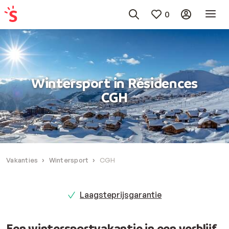
0
Wintersport in Résidences
CGH
Vakanties
Wintersport
CGH
Laagsteprijsgarantie
Een wintersportvakantie in een verblijf