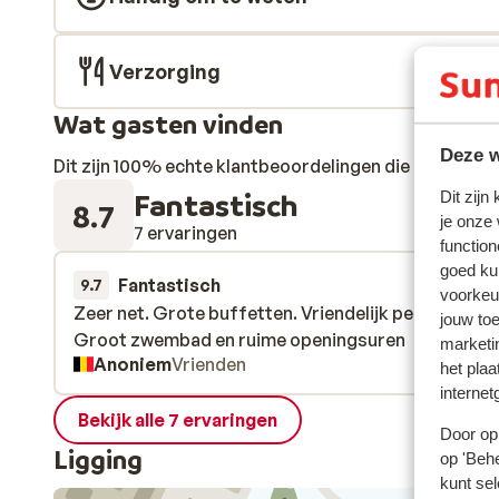
Verzorging
Wat gasten vinden
Deze w
Dit zijn 100% echte klantbeoordelingen die hun erva
Fantastisch
Dit zijn
8.7
je onze
7 ervaringen
function
goed ku
Fantastisch
15 feb.
9.7
voorkeu
Zeer net. Grote buffetten. Vriendelijk personeel.
Zeer net. Grote buffetten. Vriendelijk personeel.
jouw to
Groot zwembad en ruime openingsuren
Groot zwembad en ruime openingsuren
marketi
Anoniem
Vrienden
het plaa
internet
Bekijk alle 7 ervaringen
Door op 
Ligging
op 'Behe
kunt sel