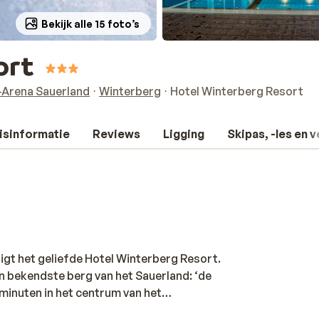
Bekijk alle 15 foto’s
ort
-Arena Sauerland
Winterberg
Hotel Winterberg Resort
isinformatie
Reviews
Ligging
Skipas, -les en 
ligt het geliefde Hotel Winterberg Resort.
en bekendste berg van het Sauerland: ‘de
e minuten in het centrum van het
en mooie dag skiën warm je weer helemaal