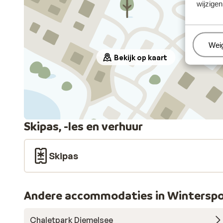
wijzigen
Beh
Wei
Bekijk op kaart
Skipas, -les en verhuur
Skipas
Andere accommodaties in Winterspo
Chaletpark Diemelsee