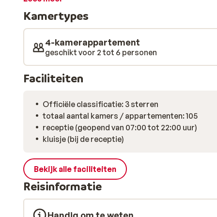
op in de sauna of trek je nog wat ontspannende baa
Kamertypes
uitzicht op de besneeuwde omgeving. Zin in nog meer 
center worden geweldige beautybehandelingen en ma
populaire hotel bar is een perfecte plek om de dag af te
4-kamerappartement
knisperende haardvuur van een heerlijke huisgemaakt
geschikt voor 2 tot 6 personen
Faciliteiten
Officiële classificatie: 3 sterren
totaal aantal kamers / appartementen: 105
receptie (geopend van 07:00 tot 22:00 uur)
kluisje (bij de receptie)
Bekijk alle faciliteiten
Reisinformatie
Handig om te weten