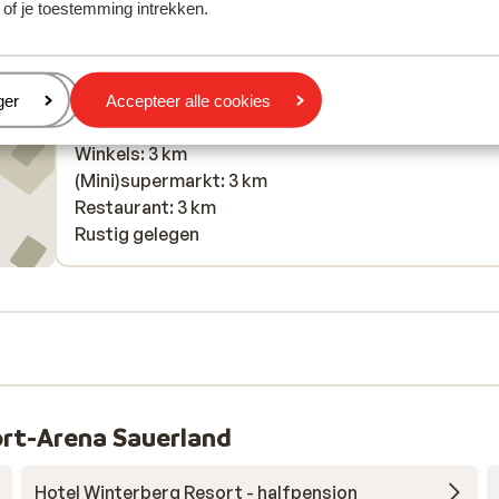
 of je toestemming intrekken.
Afstanden
Centrum: 3500 m
Bushalte: 50 m
Pinautomaat: 3 km
eren
ger
Accepteer alle cookies
Skipiste: 10 m
Winkels: 3 km
(Mini)supermarkt: 3 km
Restaurant: 3 km
Rustig gelegen
rt-Arena Sauerland
Hotel Winterberg Resort - halfpension