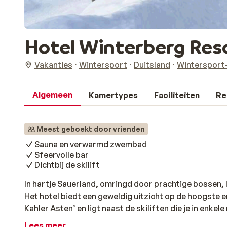
Hotel Winterberg Res
Vakanties
Wintersport
Duitsland
Wintersport
Algemeen
Kamertypes
Faciliteiten
Re
Meest geboekt door vrienden
Sauna en verwarmd zwembad
Sfeervolle bar
Dichtbij de skilift
In hartje Sauerland, omringd door prachtige bossen, 
Het hotel biedt een geweldig uitzicht op de hoogste 
Kahler Asten’ en ligt naast de skiliften die je in enkel
uitgestrekte skigebied van Winterberg brengen. Na e
Lees meer