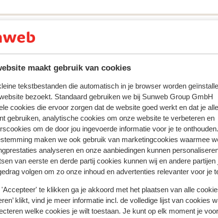
ebsite maakt gebruik van cookies
ring met ons product oprecht weergeven.
Meer over reviews
 kleine tekstbestanden die automatisch in je browser worden geïnstalle
 website bezoekt. Standaard gebruiken we bij Sunweb Group GmbH
Meest geboekt door vr
ele cookies die ervoor zorgen dat de website goed werkt en dat je alle
nt gebruiken, analytische cookies om onze website te verbeteren en
 2026
Fantastisch
30 jan.
8.5
rscookies om de door jou ingevoerde informatie voor je te onthouden
Goed hotel, prijs/kwaliteit een aanrader. Kort bij
Goed hotel, prijs/kwaliteit een aanrader. Kort bij
estemming maken we ook gebruik van marketingcookies waarmee w
activiteiten
activiteiten
ngprestaties analyseren en onze aanbiedingen kunnen personalisere
Johan
Met familie
tsen van eerste en derde partij cookies kunnen wij en andere partijen
gedrag volgen om zo onze inhoud en advertenties relevanter voor je 
'Accepteer' te klikken ga je akkoord met het plaatsen van alle cookies
ren’ klikt, vind je meer informatie incl. de volledige lijst van cookies w
ecteren welke cookies je wilt toestaan. Je kunt op elk moment je voo