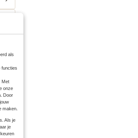
erd als
ienden
 functies
 2026
. Met
e onze
n. Door
 jouw
te maken.
. Als je
aar je
rkeuren