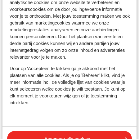
Bekijk op kaart
analytische cookies om onze website te verbeteren en
voorkeurscookies om de door jou ingevoerde informatie
voor je te onthouden. Met jouw toestemming maken we ook
gebruik van marketingcookies waarmee we onze
marketingprestaties analyseren en onze aanbiedingen
kunnen personaliseren. Door het plaatsen van eerste en
Afstanden
derde partij cookies kunnen wij en andere partijen jouw
Aan de rand van het centrum
internetgedrag volgen om zo onze inhoud en advertenties
Direct aan de skipiste
relevanter voor je te maken.
Skipas, -les en verhuur
Door op 'Accepteer' te klikken ga je akkoord met het
plaatsen van alle cookies. Als je op 'Beheren’ klikt, vind je
meer informatie incl. de volledige lijst van cookies waar je
Skipas
kunt selecteren welke cookies je wilt toestaan. Je kunt op
elk moment je voorkeuren wijzigen of je toestemming
Skilessen
intrekken.
Skimateriaal
Accepteer alle cookies