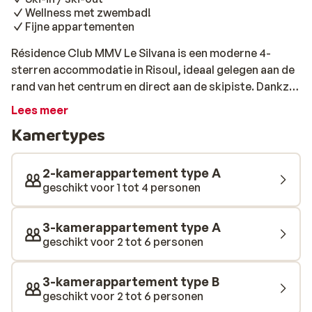
Wellness met zwembad!
Fijne appartementen
Résidence Club MMV Le Silvana is een moderne 4-
sterren accommodatie in Risoul, ideaal gelegen aan de
rand van het centrum en direct aan de skipiste. Dankzij
de ski-in ski-out ligging stap je ’s ochtends zo op je
Lees meer
ski’s of snowboard en ben je direct op de piste. Perfect
Kamertypes
voor een zorgeloze wintersport in Frankrijk. De
comfortabele en netjes ingerichte appartementen zijn
de ideale plek om na een sportieve dag tot rust te
2-kamerappartement type A
komen. Wie nog energie over heeft kan een baantje
geschikt voor 1 tot 4 personen
trekken in het binnenzwembad. Liever ontspannen?
Geniet van de sauna of kies voor een weldadige
3-kamerappartement type A
massage in de wellness.
geschikt voor 2 tot 6 personen
3-kamerappartement type B
geschikt voor 2 tot 6 personen