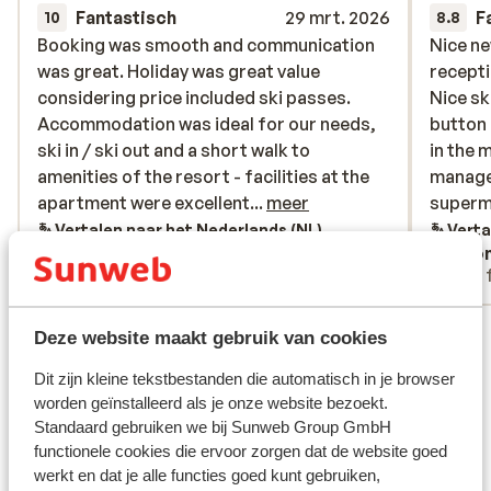
Fantastisch
29 mrt. 2026
F
10
8.8
Booking was smooth and communication
Booking was smooth and communication
Nice n
Nice n
was great. Holiday was great value
was great. Holiday was great value
recept
recept
considering price included ski passes.
considering price included ski passes.
Nice sk
Nice sk
Accommodation was ideal for our needs,
Accommodation was ideal for our needs,
button 
button 
ski in / ski out and a short walk to
ski in / ski out and a short walk to
in the 
in the 
amenities of the resort - facilities at the
amenities of the resort - facilities at the
manage
manage
apartment were excellent and staff very
apartment were excellent...
meer
superm
superma
friendly
from b
Vertalen naar het Nederlands (NL)
Verta
Tom Hone
Ano
pool an
Met familie
Met 
could g
skiing.
Bekijk alle 47 ervaringen
Deze website maakt gebruik van cookies
Ligging
Dit zijn kleine tekstbestanden die automatisch in je browser
worden geïnstalleerd als je onze website bezoekt.
Standaard gebruiken we bij Sunweb Group GmbH
functionele cookies die ervoor zorgen dat de website goed
werkt en dat je alle functies goed kunt gebruiken,