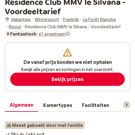
Résidence Club MMV le Silvana -
Voordeeltarief
Vakanties
Wintersport
Frankrijk
La Forêt Blanche
Risoul
Résidence Club MMV le Silvana - Voordeeltarief
9 Fantastisch
47 ervaringen
De vanaf prijs konden we niet ophalen
Bekijk alle prijzen en kortingen in het overzicht.
Bekijk prijzen
Algemeen
Kamertypes
Faciliteiten
Reisin
Meest geboekt door met familie
Ski-in / ski-out