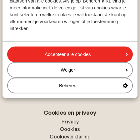
Populaire skigebieden
plaatsen van alle cookies. Als je op 'Beheren’ klikt, vind je
meer informatie incl. de volledige lijst van cookies waar je
Zillertal
kunt selecteren welke cookies je wilt toestaan. Je kunt op
Skicircus Saalbach-Hinterglemm
elk moment je voorkeuren wijzigen of je toestemming
Ski Amadé
intrekken.
Over Sunweb
Accepteer alle cookies
Over Sunweb
Verantwoord op vakantie
Weiger
Vacatures
Pers & media
Beheren
Toegankelijkheidsverklaring
Cookies en privacy
Privacy
Cookies
Cookieverklaring