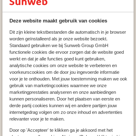
Avoriaz
Avoriaz
Résidence Atria Crozats - extra ingekocht
Deze website maakt gebruik van cookies
Dit zijn kleine tekstbestanden die automatisch in je browser
worden geïnstalleerd als je onze website bezoekt.
Populaire wintersportlanden
Standaard gebruiken we bij Sunweb Group GmbH
Oostenrijk
functionele cookies die ervoor zorgen dat de website goed
werkt en dat je alle functies goed kunt gebruiken,
Frankrijk
analytische cookies om onze website te verbeteren en
Italië
voorkeurscookies om de door jou ingevoerde informatie
voor je te onthouden. Met jouw toestemming maken we ook
gebruik van marketingcookies waarmee we onze
Populaire wintersportbestemmingen
marketingprestaties analyseren en onze aanbiedingen
Gerlos
kunnen personaliseren. Door het plaatsen van eerste en
derde partij cookies kunnen wij en andere partijen jouw
Mayrhofen
internetgedrag volgen om zo onze inhoud en advertenties
Saalbach
relevanter voor je te maken.
Door op 'Accepteer' te klikken ga je akkoord met het