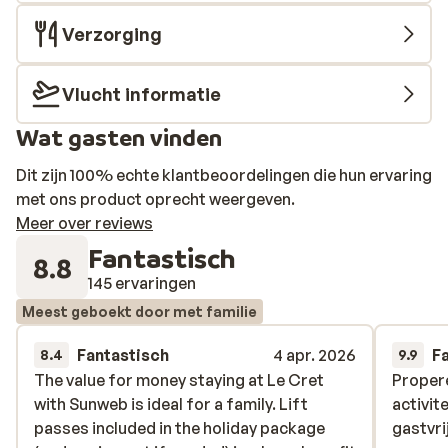
Verzorging
Vlucht informatie
Wat gasten vinden
Dit zijn 100% echte klantbeoordelingen die hun ervaring
met ons product oprecht weergeven.
Meer over reviews
Fantastisch
8.8
145 ervaringen
Meest geboekt door met familie
Fantastisch
4 apr. 2026
F
8.4
9.9
The value for money staying at Le Cret
The value for money staying at Le Cret
Propere
Propere
with Sunweb is ideal for a family. Lift
with Sunweb is ideal for a family. Lift
activit
activit
passes included in the holiday package
passes included in the holiday package
gastvri
gastvri