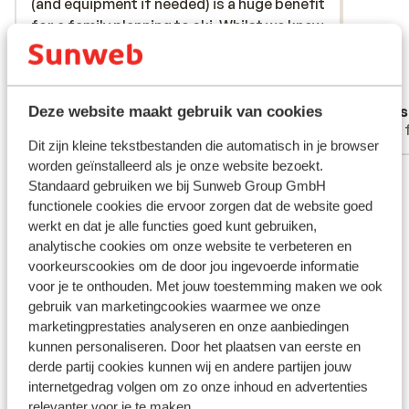
(and equipment if needed) is a huge benefit
(and equipment if needed) is a huge benefit
for a family planning to ski. Whilst we knew
for a family planning to ski. Whilst we knew
there would be limited snow in Morzine
there would be limited snow in Morzine
during Easter, the hotels facilities allow a
during Ea...
meer
‘best of both worlds’ package. Up early
Vertalen naar het Nederlands (NL)
Tim Read
Ghis
Deze website maakt gebruik van cookies
for the bus to ski all day, then early evening
Groep
Met 
sunshine on the terrace whilst the kids
Dit zijn kleine tekstbestanden die automatisch in je browser
have a swim and beautiful garden space
worden geïnstalleerd als je onze website bezoekt.
Bekijk alle 145 ervaringen
for the children to play in the evening.
Standaard gebruiken we bij Sunweb Group GmbH
Added children’s entertainment this year (
Ligging
functionele cookies die ervoor zorgen dat de website goed
mini disco after dinner) was a great
werkt en dat je alle functies goed kunt gebruiken,
addition. We absolutely loved it there. We
analytische cookies om onze website te verbeteren en
were there with a small group last year but
voorkeurscookies om de door jou ingevoerde informatie
voor je te onthouden. Met jouw toestemming maken we ook
a much bigger group this year after we
gebruik van marketingcookies waarmee we onze
sung its praises to our friends and family.
Bekijk op kaart
marketingprestaties analyseren en onze aanbiedingen
Looking forward to returning next year
kunnen personaliseren. Door het plaatsen van eerste en
already.
derde partij cookies kunnen wij en andere partijen jouw
internetgedrag volgen om zo onze inhoud en advertenties
relevanter voor je te maken.