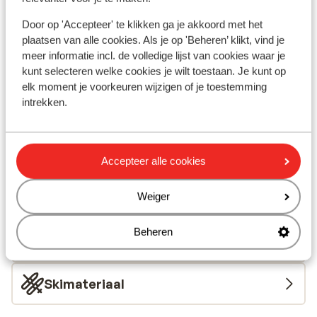
Afstanden
Door op 'Accepteer' te klikken ga je akkoord met het
Centrum: 800 m
plaatsen van alle cookies. Als je op 'Beheren’ klikt, vind je
Luchthaven geneve: 80 km
meer informatie incl. de volledige lijst van cookies waar je
Pinautomaat: 500 m
kunt selecteren welke cookies je wilt toestaan. Je kunt op
Skibushalte: 10 m
elk moment je voorkeuren wijzigen of je toestemming
Skilift: 500 m
intrekken.
(Mini)supermarkt: 40 m
Restaurant: 25 m
Skipas, -les en verhuur
Accepteer alle cookies
Weiger
Skipas
Beheren
Skilessen
Skimateriaal