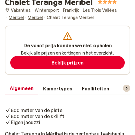
Chalet Teranga Meribel
Vakanties
Wintersport
Frankrijk
Les Trois Vallées
Méribel
Méribel
Chalet Teranga Meribel
De vanaf prijs konden we niet ophalen
Bekijk alle prijzen en kortingen in het overzicht.
Bekijk prijzen
Algemeen
Kamertypes
Faciliteiten
Reisin
500 meter van de piste
500 meter van de skilift
Eigen jacuzzi
Chalet Teranga in Méribel is de perfecte uitvalsbasis