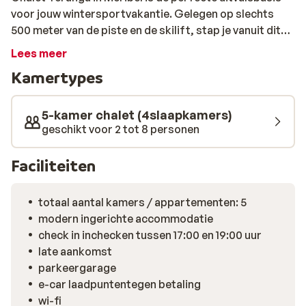
voor jouw wintersportvakantie. Gelegen op slechts
500 meter van de piste en de skilift, stap je vanuit dit
sfeervolle chalet zo de sneeuw in. Na een dag vol
Lees meer
wintersportplezier warm je heerlijk op in de privé
Kamertypes
jacuzzi. Het centrum van Méribel ligt op 5 km afstand,
hier vind je alle voorzieningen die je nodig hebt. Chalet
Teranga biedt alle privacy die je zoekt, maar toch ben je
5-kamer chalet (4slaapkamers)
zo in het bruisende centrum. Met 4 slaapkamers en 4
geschikt voor 2 tot 8 personen
badkamers is dit chalet uitermate geschikt voor 8
personen.
Faciliteiten
totaal aantal kamers / appartementen: 5
modern ingerichte accommodatie
check in inchecken tussen 17:00 en 19:00 uur
late aankomst
parkeergarage
e-car laadpuntentegen betaling
wi-fi