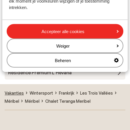
elk moment je voorkeuren wijzigen of je toestemming
intrekken.
Andere accommodaties in Méribel
Résidence P&V Premium Les Fermes de Méribel
Accepteer alle cookies
Résidence Le Peillon
Weiger
Résidence Les Ravines
Beheren
Residence Premium L'Hévana
Vakanties
Wintersport
Frankrijk
Les Trois Vallées
Méribel
Méribel
Chalet Teranga Meribel