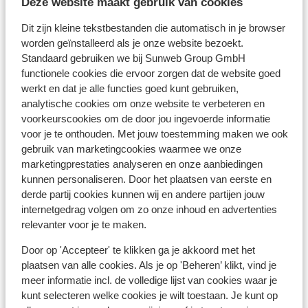
Deze website maakt gebruik van cookies
Bekijk op kaart
Dit zijn kleine tekstbestanden die automatisch in je browser
worden geïnstalleerd als je onze website bezoekt.
Standaard gebruiken we bij Sunweb Group GmbH
functionele cookies die ervoor zorgen dat de website goed
werkt en dat je alle functies goed kunt gebruiken,
analytische cookies om onze website te verbeteren en
Afstanden
voorkeurscookies om de door jou ingevoerde informatie
Centrum: 4 km
voor je te onthouden. Met jouw toestemming maken we ook
Skipiste: 500 m
gebruik van marketingcookies waarmee we onze
Skibushalte: 300 m
marketingprestaties analyseren en onze aanbiedingen
Skilift: 500 m
kunnen personaliseren. Door het plaatsen van eerste en
derde partij cookies kunnen wij en andere partijen jouw
Skipas, -les en verhuur
internetgedrag volgen om zo onze inhoud en advertenties
relevanter voor je te maken.
Skipas
Door op 'Accepteer' te klikken ga je akkoord met het
plaatsen van alle cookies. Als je op 'Beheren’ klikt, vind je
meer informatie incl. de volledige lijst van cookies waar je
Skimateriaal
kunt selecteren welke cookies je wilt toestaan. Je kunt op