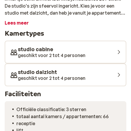
De studio's zijn sfeervol ingericht. Kies je voor een
studio met dalzicht, dan heb je vanuit je appartement
een prachtig uitzicht over de besneeuwde omgeving.
Lees meer
Doordat de résidence zich midden in het centrum
Kamertypes
bevindt, vind je alles wat je nodig hebt om de hoek. Ook
de piste is niet ver, hier kun je makkelijk lopend naar
toe. Wel zo fijn, want het is tenslotte vakantie. Ben je
studio cabine
dus op zoek naar een comfortabel appartement met
geschikt voor 2 tot 4 personen
een perfecte ligging? Kies dan voor Résidence Le
Peillon!
studio dalzicht
geschikt voor 2 tot 4 personen
Faciliteiten
Officiële classificatie: 3 sterren
totaal aantal kamers / appartementen: 66
receptie
lift