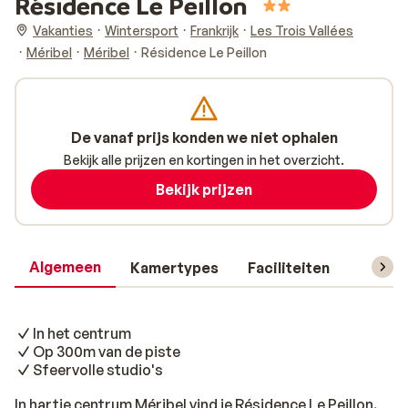
Résidence Le Peillon
Vakanties
Wintersport
Frankrijk
Les Trois Vallées
Méribel
Méribel
Résidence Le Peillon
De vanaf prijs konden we niet ophalen
Bekijk alle prijzen en kortingen in het overzicht.
Bekijk prijzen
Algemeen
Kamertypes
Faciliteiten
Reisin
In het centrum
Op 300m van de piste
Sfeervolle studio's
In hartje centrum Méribel vind je Résidence Le Peillon.