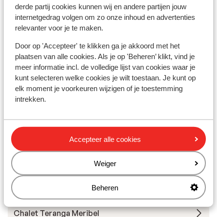
derde partij cookies kunnen wij en andere partijen jouw
internetgedrag volgen om zo onze inhoud en advertenties
Skimateriaal
relevanter voor je te maken.
Door op 'Accepteer' te klikken ga je akkoord met het
Andere accommodaties in Méribel
plaatsen van alle cookies. Als je op 'Beheren’ klikt, vind je
meer informatie incl. de volledige lijst van cookies waar je
Résidence P&V Premium Les Crêts
kunt selecteren welke cookies je wilt toestaan. Je kunt op
elk moment je voorkeuren wijzigen of je toestemming
intrekken.
Résidence P&V Premium Les Fermes de Méribel
Résidence Odalys Le Hameau de Mottaret
Accepteer alle cookies
Résidence Les Sentiers du Tueda
Weiger
Chalet L'Arclusaz
Beheren
Chalet Teranga Meribel