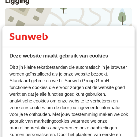
Ligging
Bekijk op kaart
Deze website maakt gebruik van cookies
Dit zijn kleine tekstbestanden die automatisch in je browser
Afstanden
worden geïnstalleerd als je onze website bezoekt.
In het centrum
Standaard gebruiken we bij Sunweb Group GmbH
Luchthaven: 185 km
functionele cookies die ervoor zorgen dat de website goed
Treinstation: 18 km
werkt en dat je alle functies goed kunt gebruiken,
analytische cookies om onze website te verbeteren en
Skipiste: 300 m
voorkeurscookies om de door jou ingevoerde informatie
Skipas, -les en verhuur
voor je te onthouden. Met jouw toestemming maken we ook
gebruik van marketingcookies waarmee we onze
marketingprestaties analyseren en onze aanbiedingen
Skipas
kunnen personaliseren. Door het plaatsen van eerste en