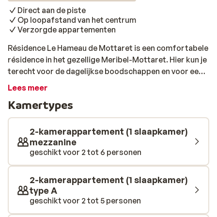
Direct aan de piste
Op loopafstand van het centrum
Verzorgde appartementen
Résidence Le Hameau de Mottaret is een comfortabele
résidence in het gezellige Meribel-Mottaret. Hier kun je
terecht voor de dagelijkse boodschappen en voor een
goed diner. Je kunt dan gerust een lekker Frans wijntje
Lees meer
bestellen, want je kunt lopend weer terug naar de
Kamertypes
résidence. Ook 's ochtends ben je zo op weg; de piste
ligt hier voor de deur dus het enige wat je hoeft te doen
is je ski's onder klikken. De appartementen en studio's
2-kamerappartement (1 slaapkamer)
zijn eenvoudig, maar knus ingericht. Vanaf het balkon
mezzanine
geschikt voor 2 tot 6 personen
of terras heb je een prachtig uitzicht over de pistes en
de omliggende bergen. Hier ga je een fijne wintersport
beleven!
2-kamerappartement (1 slaapkamer)
type A
geschikt voor 2 tot 5 personen