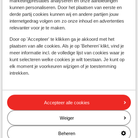
marketingprestaties analyseren en onze aanbiedingen
kunnen personaliseren. Door het plaatsen van eerste en
Ligging
derde partij cookies kunnen wij en andere partijen jouw
internetgedrag volgen om zo onze inhoud en advertenties
relevanter voor je te maken.
Door op 'Accepteer' te klikken ga je akkoord met het
Bekijk op kaart
plaatsen van alle cookies. Als je op 'Beheren’ klikt, vind je
meer informatie incl. de volledige lijst van cookies waar je
kunt selecteren welke cookies je wilt toestaan. Je kunt op
elk moment je voorkeuren wijzigen of je toestemming
intrekken.
Afstanden
Centrum: 300 m
Luchthaven geneve: 135 km
Accepteer alle cookies
Treinstation gare tgv de moutiers: 25 km
Skipiste: 0 m
Weiger
Skilift: 100 m
Skipas, -les en verhuur
Beheren