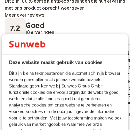
Dit zijn 100% echte klantbeoordelingen die hun ervaring
met ons product oprecht weergeven.
Meer over reviews
Goed
7.2
18 ervaringen
Meest geboekt door met familie
Gemiddeld
3 jan. 2026
R
5.3
2.4
Is aan renovatie toe
Is aan renovatie toe
Accommo
Accommo
Deze website maakt gebruik van cookies
bunk be
bunk be
Dit zijn kleine tekstbestanden die automatisch in je browser
myself 
myself 
worden geïnstalleerd als je onze website bezoekt.
sofa, n
sofa, n
Standaard gebruiken we bij Sunweb Group GmbH
neighbo
neighbo
functionele cookies die ervoor zorgen dat de website goed
consist
consist
werkt en dat je alle functies goed kunt gebruiken,
Verta
analytische cookies om onze website te verbeteren en
Anoniem
Ano
voorkeurscookies om de door jou ingevoerde informatie
Met familie
Met 
voor je te onthouden. Met jouw toestemming maken we ook
gebruik van marketingcookies waarmee we onze
Bekijk alle 18 ervaringen