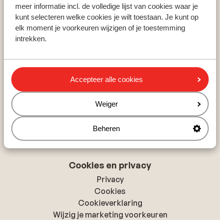
Zillertal
meer informatie incl. de volledige lijst van cookies waar je
Skicircus Saalbach-Hinterglemm
kunt selecteren welke cookies je wilt toestaan. Je kunt op
Ski Amadé
elk moment je voorkeuren wijzigen of je toestemming
intrekken.
Over Sunweb
Over Sunweb
Accepteer alle cookies
Verantwoord op vakantie
Vacatures
Weiger
Pers & media
Toegankelijkheidsverklaring
Beheren
Cookies en privacy
Privacy
Cookies
Cookieverklaring
Wijzig je marketing voorkeuren