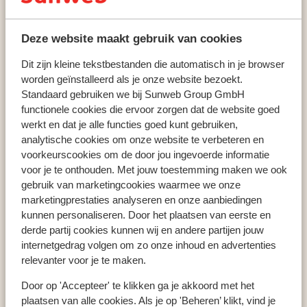
Les Saisies
Résidence Club MMV Les Chalets des Cimes
Deze website maakt gebruik van cookies
Dit zijn kleine tekstbestanden die automatisch in je browser
worden geïnstalleerd als je onze website bezoekt.
Populaire wintersportlanden
Standaard gebruiken we bij Sunweb Group GmbH
Oostenrijk
functionele cookies die ervoor zorgen dat de website goed
Frankrijk
werkt en dat je alle functies goed kunt gebruiken,
Italië
analytische cookies om onze website te verbeteren en
voorkeurscookies om de door jou ingevoerde informatie
voor je te onthouden. Met jouw toestemming maken we ook
gebruik van marketingcookies waarmee we onze
Populaire wintersportbestemmingen
marketingprestaties analyseren en onze aanbiedingen
Gerlos
kunnen personaliseren. Door het plaatsen van eerste en
Mayrhofen
derde partij cookies kunnen wij en andere partijen jouw
Saalbach
internetgedrag volgen om zo onze inhoud en advertenties
relevanter voor je te maken.
Door op 'Accepteer' te klikken ga je akkoord met het
Populaire skigebieden
plaatsen van alle cookies. Als je op 'Beheren’ klikt, vind je