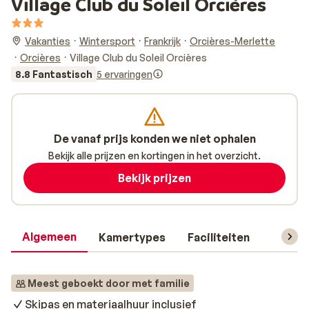
Village Club du Soleil Orcières
Vakanties
Wintersport
Frankrijk
Orcières-Merlette
Orcières
Village Club du Soleil Orcières
8.8 Fantastisch
5 ervaringen
De vanaf prijs konden we niet ophalen
Bekijk alle prijzen en kortingen in het overzicht.
Bekijk prijzen
Algemeen
Kamertypes
Faciliteiten
Reisin
Meest geboekt door met familie
Skipas en materiaalhuur inclusief