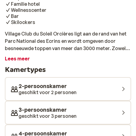
Familie hotel
Wellnesscenter
Bar
Skilockers
Village Club du Soleil Orcières ligt aan de rand van het
Parc National des Ecrins en wordt omgeven door
besneeuwde toppen van meer dan 3000 meter. Zowel
de piste als het centrum liggen op 300 meter afstand.
Lees meer
Wanneer je de kids een geweldige tijd wil laten beleven
Kamertypes
en zelf wil ontspannen ben je hier aan het juiste adres.
Zowel ontbijt, lunch als diner zijn hier verzorgd en het is
slechts een kwestie van aanschuiven aan tafel. De
2-persoonskamer
avond sluit je af in de bar met een drankje in je hand en
geschikt voor 2 personen
verschillende shows. Hier vind je alle ingrediënten voor
een uniek verblijf in de Alpen. Bij een verblijf is een 6-
3-persoonskamer
daagse skipas en materiaalhuur inclusief.
geschikt voor 3 personen
4-persoonskamer