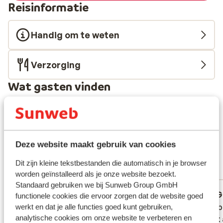
Reisinformatie
Handig om te weten
Verzorging
Wat gasten vinden
Dit zijn 100% echte klantbeoordelingen die hun ervaring
met ons product oprecht weergeven.
Meer over reviews
Fantastisch
Deze website maakt gebruik van cookies
8.8
5 ervaringen
Dit zijn kleine tekstbestanden die automatisch in je browser
Meest geboekt door met familie
worden geïnstalleerd als je onze website bezoekt.
Standaard gebruiken we bij Sunweb Group GmbH
Fantastisch
15 mrt. 2025
G
9.6
7.5
functionele cookies die ervoor zorgen dat de website goed
Très bonnes prestations au village club du
Très bonnes prestations au village club du
Chambre
Chambre
werkt en dat je alle functies goed kunt gebruiken,
analytische cookies om onze website te verbeteren en
soleil, buffet au top, équipe des
soleil, buffet au top, équipe des
enfant 
enfant 