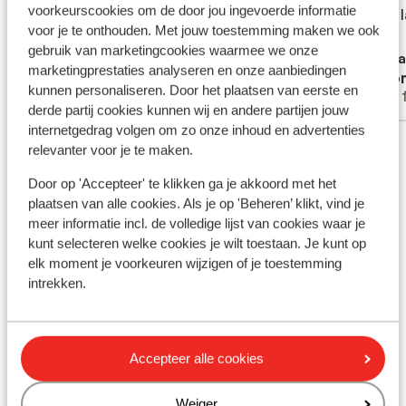
voorkeurscookies om de door jou ingevoerde informatie
saisonniers très sympas et chambre
saisonniers très sympas et chambre
coupe l
coupe l
voor je te onthouden. Met jouw toestemming maken we ook
confortable.
confortable.
ado
ado
gebruik van marketingcookies waarmee we onze
Vertalen naar het Nederlands (NL)
Verta
marketingprestaties analyseren en onze aanbiedingen
Lelimousin Anne
Ano
kunnen personaliseren. Door het plaatsen van eerste en
Met familie
Met 
derde partij cookies kunnen wij en andere partijen jouw
internetgedrag volgen om zo onze inhoud en advertenties
Bekijk alle 5 ervaringen
relevanter voor je te maken.
Ligging
Door op 'Accepteer' te klikken ga je akkoord met het
plaatsen van alle cookies. Als je op 'Beheren’ klikt, vind je
meer informatie incl. de volledige lijst van cookies waar je
kunt selecteren welke cookies je wilt toestaan. Je kunt op
elk moment je voorkeuren wijzigen of je toestemming
Bekijk op kaart
intrekken.
Accepteer alle cookies
Afstanden
Weiger