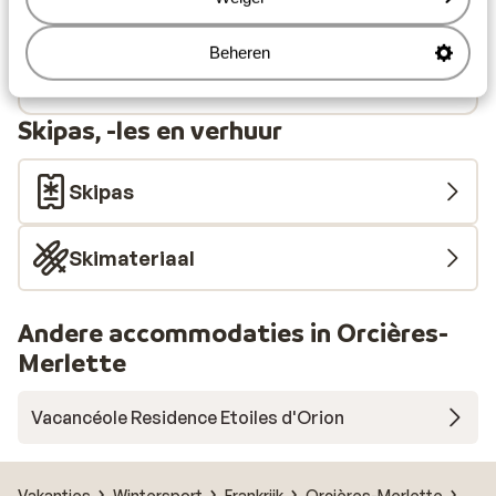
Centrum: 300 m
Skipiste: 300 m
Beheren
Winkels: 300 m
(Mini)supermarkt: 300 m
Skipas, -les en verhuur
Skipas
Skimateriaal
Andere accommodaties in Orcières-
Merlette
Vacancéole Residence Etoiles d'Orion
Vakanties
Wintersport
Frankrijk
Orcières-Merlette