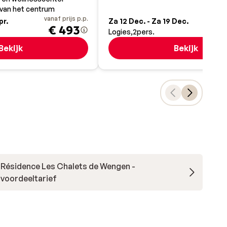
van het centrum
vanaf prijs p.p.
va
pr.
Za 12 Dec. - Za 19 Dec.
€ 493
Logies
2
pers.
Bekijk
Bekijk
Résidence Les Chalets de Wengen -
voordeeltarief