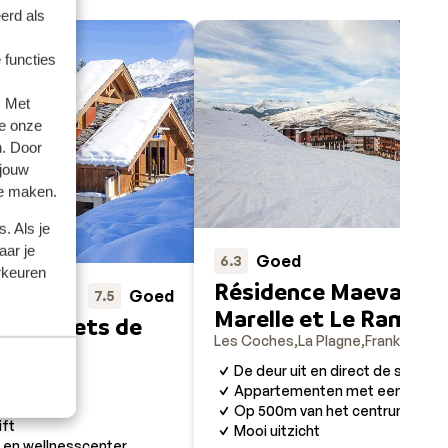
erd als
 functies
. Met
e onze
n. Door
 jouw
te maken.
. Als je
aar je
Goed
6.3
rkeuren
Résidence Maeva Ho
Goed
7.5
Marelle et Le Rami
es Chalets de
Les Coches
La Plagne
Frankrijk
De deur uit en direct de ski's op
gne
Frankrijk
Appartementen met een Savoyaa
tementen
Op 500m van het centrum
ift
Mooi uitzicht
en wellnesscenter