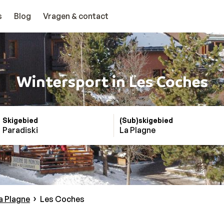
s
Blog
Vragen & contact
Wintersport in Les Coches
Skigebied
(Sub)skigebied
Paradiski
La Plagne
a Plagne
Les Coches