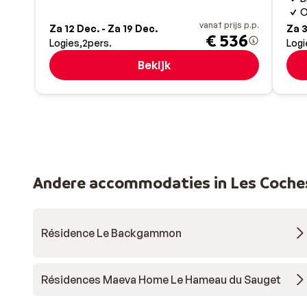
O
vanaf prijs p.p.
Za 12 Dec. - Za 19 Dec.
Za 3
€ 536
Logies
2
pers.
Logi
Bekijk
Andere accommodaties in Les Coche
Résidence Le Backgammon
Résidences Maeva Home Le Hameau du Sauget