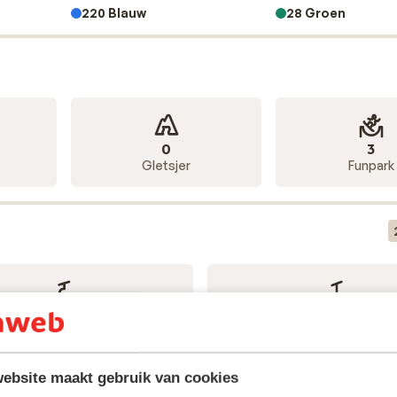
220 Blauw
28 Groen
0
3
Gletsjer
Funpark
125
94
Stoeltjesliften
Sleepliften
ebsite maakt gebruik van cookies