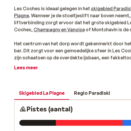
Les Coches is ideaal gelegen in het
skigebied Paradis
Plagne
. Wanneer je de stoeltjeslift naar boven neemt,
liftverbinding zorgt ervoor dat het grote skigebied Le
Coches,
Champagny en Vanoise
of Montchavin is de s
Het centrum van het dorp wordt gekenmerkt door het c
bar. Dit zorgt voor een gemoedelijke sfeer in Les Co
zijn schaatsen op de overdekte ijsbaan, een fakkeltoc
Dat wordt een fijne wintersportvakantie!
Lees meer
Skigebied La Plagne
Regio Paradiski
Pistes (aantal)