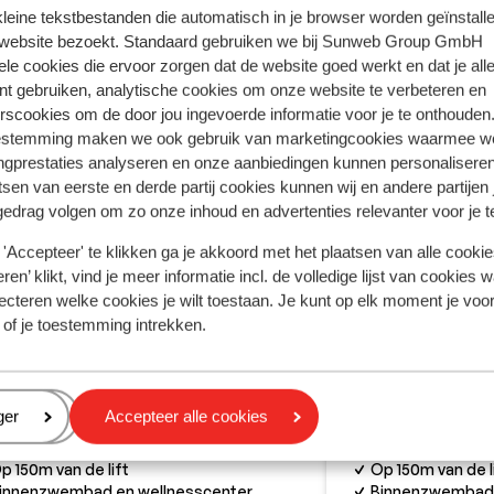
 kleine tekstbestanden die automatisch in je browser worden geïnstalle
 website bezoekt. Standaard gebruiken we bij Sunweb Group GmbH
ele cookies die ervoor zorgen dat de website goed werkt en dat je alle
nt gebruiken, analytische cookies om onze website te verbeteren en
rscookies om de door jou ingevoerde informatie voor je te onthouden
estemming maken we ook gebruik van marketingcookies waarmee w
ngprestaties analyseren en onze aanbiedingen kunnen personalisere
tsen van eerste en derde partij cookies kunnen wij en andere partijen
gedrag volgen om zo onze inhoud en advertenties relevanter voor je 
'Accepteer' te klikken ga je akkoord met het plaatsen van alle cookies
ren’ klikt, vind je meer informatie incl. de volledige lijst van cookies w
ecteren welke cookies je wilt toestaan. Je kunt op elk moment je voo
Goed
 of je toestemming intrekken.
7.5
sidence Les Chalets de
Résidence L
ngen - voordeeltarief
Wengen
 Coches
La Plagne
Frankrijk
Les Coches
La Pla
eren
ger
Accepteer alle cookies
uxe, moderne appartementen
Moderne appar
p 150m van de lift
Op 150m van de l
innenzwembad en wellnesscenter
Binnenzwembad 