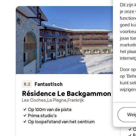
Dit zijn
je onze
function
goed ku
voorkeu
jouw to
marketi
het plaa
internet
Door op 
op 'Behe
kunt sel
Fantastisch
8.2
wijzigen
Résidence Le Backgammon
Ré
Les Coches
La Plagne
Frankrijk
We
Op 100m van de piste
Les
Beh
Wei
Prima studio's
Op loopafstand van het centrum
L
O
B