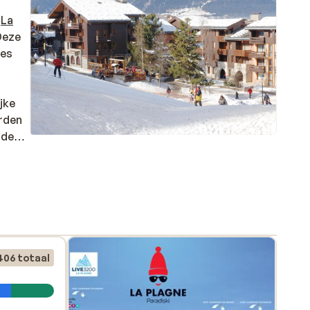
s
La
 Deze
Les
jke
arden
aden.
406 totaal