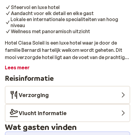
Sfeervol en luxe hotel
Aandacht voor elk detail en elke gast
Lokale en internationale specialiteiten van hoog
niveau
Wellness met panoramisch uitzicht
Hotel Ciasa Soleil is een luxe hotel waar je door de
familie Bernardi hartelijk welkom wordt geheten. Dit
mooi verzorgde hotel ligt aan de voet van de prachtige
Zuid-Tiroolse Dolomieten en zeer dicht bij de skipistes.
Lees meer
Op een mooie locatie in het centrum geniet je van
Reisinformatie
fantastische maaltijden en moderne gastvrijheid. De
kamers zijn sfeervol ingericht en beschikken over fijne
faciliteiten. Na een dag op de pistes kun je relaxen in de
Verzorging
uitgebreide wellness. Dat gaa helemaal goed komen!
Met een panoramisch uitzicht vanuit het zwembad over
Vlucht informatie
de bergen kom je vanzelf tot rust. In de ochtend geniet
je van een heerlijk ontbijtbuffet met oa huisgemaakt
Wat gasten vinden
gebak en een ruime keuze aan volkorenbrood en vele