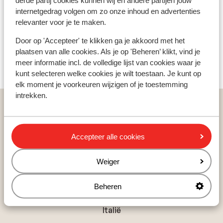
derde partij cookies kunnen wij en andere partijen jouw
internetgedrag volgen om zo onze inhoud en advertenties
Hotel Planac
relevanter voor je te maken.
Sporthotel Teresa
Door op 'Accepteer' te klikken ga je akkoord met het
plaatsen van alle cookies. Als je op 'Beheren’ klikt, vind je
meer informatie incl. de volledige lijst van cookies waar je
Hotel Kolfuschgerhof
kunt selecteren welke cookies je wilt toestaan. Je kunt op
elk moment je voorkeuren wijzigen of je toestemming
intrekken.
Vakanties
Wintersport
Italië
Alta Badia
La Villa
Hotel Ciasa Soleil
Accepteer alle cookies
Weiger
Populaire wintersportlanden
Oostenrijk
Beheren
Frankrijk
Italië