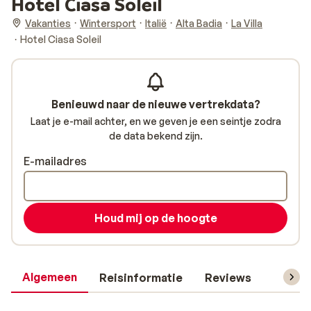
Hotel Ciasa Soleil
Vakanties
Wintersport
Italië
Alta Badia
La Villa
Hotel Ciasa Soleil
Benieuwd naar de nieuwe vertrekdata?
Laat je e-mail achter, en we geven je een seintje zodra
de data bekend zijn.
E-mailadres
Houd mij op de hoogte
Algemeen
Reisinformatie
Reviews
Skipas,