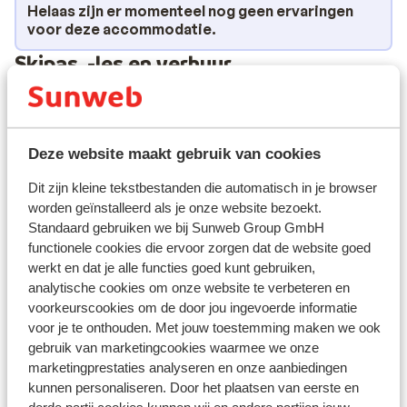
andere lekkernijen. De avond is helemaal top; Het diner
Helaas zijn er momenteel nog geen ervaringen
bestaat uit verfijnde ingrediënten en fantastische
voor deze accommodatie.
creaties gemaakt door de chef-kok. Dit is genieten!
Skipas, -les en verhuur
Skipas
Deze website maakt gebruik van cookies
Skilessen
Dit zijn kleine tekstbestanden die automatisch in je browser
worden geïnstalleerd als je onze website bezoekt.
Skimateriaal
Standaard gebruiken we bij Sunweb Group GmbH
functionele cookies die ervoor zorgen dat de website goed
werkt en dat je alle functies goed kunt gebruiken,
Andere accommodaties in Alta Badia
analytische cookies om onze website te verbeteren en
voorkeurscookies om de door jou ingevoerde informatie
voor je te onthouden. Met jouw toestemming maken we ook
Hotel Melodia del Bosco
gebruik van marketingcookies waarmee we onze
marketingprestaties analyseren en onze aanbiedingen
TH Corvara Greif Hotel
kunnen personaliseren. Door het plaatsen van eerste en