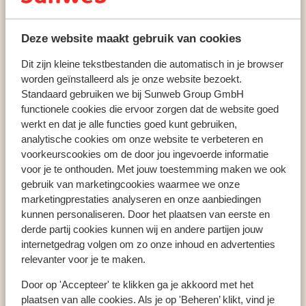
Arabba
Grifone Dolomiti Resort
Deze website maakt gebruik van cookies
Dit zijn kleine tekstbestanden die automatisch in je browser
worden geïnstalleerd als je onze website bezoekt.
Populaire wintersportlanden
Standaard gebruiken we bij Sunweb Group GmbH
Oostenrijk
functionele cookies die ervoor zorgen dat de website goed
Frankrijk
werkt en dat je alle functies goed kunt gebruiken,
Italië
analytische cookies om onze website te verbeteren en
voorkeurscookies om de door jou ingevoerde informatie
voor je te onthouden. Met jouw toestemming maken we ook
gebruik van marketingcookies waarmee we onze
Populaire wintersportbestemmingen
marketingprestaties analyseren en onze aanbiedingen
Gerlos
kunnen personaliseren. Door het plaatsen van eerste en
Mayrhofen
derde partij cookies kunnen wij en andere partijen jouw
Saalbach
internetgedrag volgen om zo onze inhoud en advertenties
relevanter voor je te maken.
Door op 'Accepteer' te klikken ga je akkoord met het
Populaire skigebieden
plaatsen van alle cookies. Als je op 'Beheren’ klikt, vind je