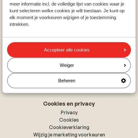
Zillertal
meer informatie incl. de volledige lijst van cookies waar je
Skicircus Saalbach-Hinterglemm
kunt selecteren welke cookies je wilt toestaan. Je kunt op
Ski Amadé
elk moment je voorkeuren wijzigen of je toestemming
intrekken.
Over Sunweb
Over Sunweb
Accepteer alle cookies
Verantwoord op vakantie
Vacatures
Weiger
Pers & media
Toegankelijkheidsverklaring
Beheren
Cookies en privacy
Privacy
Cookies
Cookieverklaring
Wijzig je marketing voorkeuren