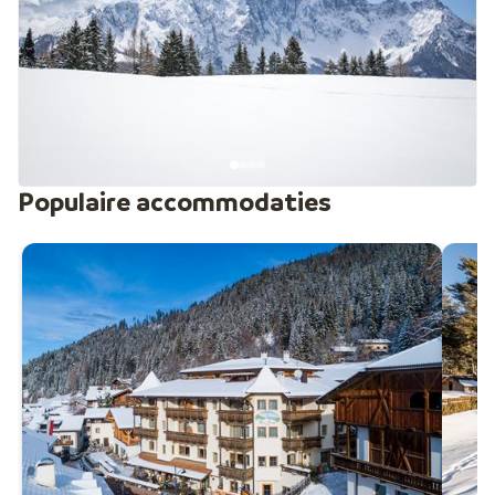
je elke minuut op de berg wilt benutten en graag start
met verse ribbels onder je ski’s. Nova Ponente
(Deutschnofen) ligt iets verderop en heeft een meer
traditioneel karakter. Hier vind je accommodaties
verspreid door het dorp en de omgeving, met uitzicht
op besneeuwde alpenweides en een rustige,
gemoedelijke sfeer. Samen vormen ze een
overzichtelijke regio waar ontspannen wintersport
Populaire accommodaties
vanzelfsprekend is.
Met de Dolomiti Superski-skipas eindeloos de
bergen in
Wat deze regio extra bijzonder maakt, is dat je hier
skiet met de Dolomiti Superski‑skipas. Daarmee ligt
een van de grootste skigebieden ter wereld aan je
voeten. Zin om meer kilometers te maken? Dan is het
veelzijdige
Val di Fassa
een mooie volgende stap. Of
kies voor het moderne en brede skigebied van
Kronplatz, perfect voor wie graag afwisselt tussen