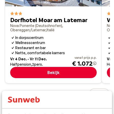
ontspannen cruisen en sportieve afdalingen. Zo
combineer je de kleinschalige charme van Obereggen –
Latemar met de vrijheid om de rest van de Dolomieten
Dorfhotel Moar am Latemar
We
te ontdekken.
Nova Ponente (Deutschnofen)
Nov
Obereggen/Latemar
Italië
Obe
In dorpscentrum
G
Wellnesscentrum
B
Restaurant en bar
G
Nette, comfortabele kamers
R
vanaf prijs p.p.
Vr 4 Dec. - Vr 11 Dec.
Vr 2
€ 1.072
Halfpension
2
pers.
Hal
Bekijk
Bestemmingen