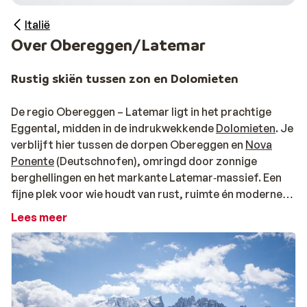
Italië
Over Obereggen/Latemar
Rustig skiën tussen zon en Dolomieten
De regio Obereggen – Latemar ligt in het prachtige
Eggental, midden in de indrukwekkende
Dolomieten
. Je
verblijft hier tussen de dorpen Obereggen en
Nova
Ponente
(Deutschnofen), omringd door zonnige
berghellingen en het markante Latemar‑massief. Een
fijne plek voor wie houdt van rust, ruimte én moderne
pistes, zonder het massale gevoel van grotere skigebiede
Lees meer
Obereggen & Nova Ponente: twee dorpen, één regi
Obereggen ligt direct aan de liften, waardoor je ’s
ochtends letterlijk zo de piste op glijdt. Geen gedoe,
geen wachttijden – gewoon ski’s aan en gaan. Ideaal als