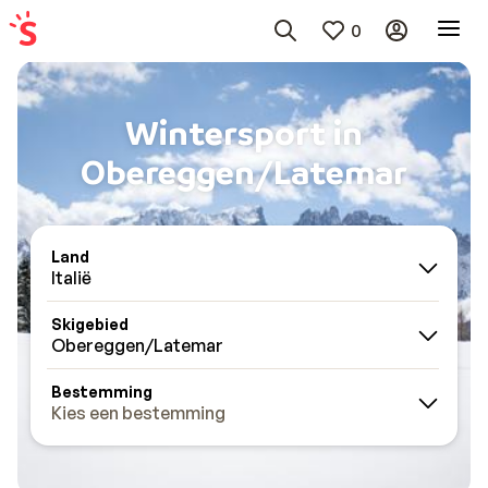
0
Wintersport in
Obereggen/Latemar
Land
Italië
Skigebied
Obereggen/Latemar
Bestemming
Kies een bestemming