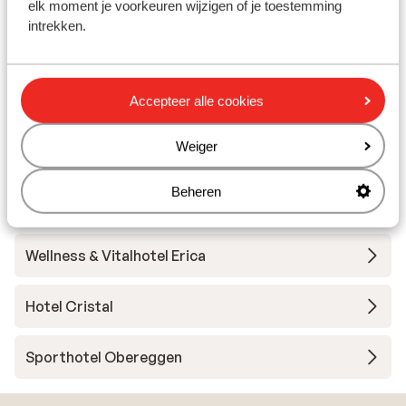
elk moment je voorkeuren wijzigen of je toestemming
intrekken.
Obereggen
Accepteer alle cookies
Andere accommodaties in
Obereggen/Latemar
Weiger
Beheren
Dorfhotel Moar am Latemar
Wellness & Vitalhotel Erica
Hotel Cristal
Sporthotel Obereggen