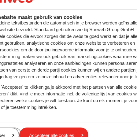
ebsite maakt gebruik van cookies
 kleine tekstbestanden die automatisch in je browser worden geïnstalle
 website bezoekt. Standaard gebruiken we bij Sunweb Group GmbH
ele cookies die ervoor zorgen dat de website goed werkt en dat je alle
Met vrienden
nt gebruiken, analytische cookies om onze website te verbeteren en
rscookies om de door jou ingevoerde informatie voor je te onthouden
igebieden, met
Naast Oostenrijk komt ook in 
ste en voor een zeer
laatste jaren meer en meer o
estemming maken we ook gebruik van marketingcookies waarmee w
eaal voor een wintersport met
voor Val Thorens, Alpe d'Hue
ngprestaties analyseren en onze aanbiedingen kunnen personalisere
 een FamFun wintersport, waar
zorg dat je aanwezig bent bi
unnen uitleven.
Tomorrowland dat voor het ee
tsen van eerste en derde partij cookies kunnen wij en andere partijen
winter!
gedrag volgen om zo onze inhoud en advertenties relevanter voor je 
ekijk
'Accepteer' te klikken ga je akkoord met het plaatsen van alle cookies
Beki
ren’ klikt, vind je meer informatie incl. de volledige lijst van cookies w
ecteren welke cookies je wilt toestaan. Je kunt op elk moment je voo
 of je toestemming intrekken.
eren
ger
Accepteer alle cookies