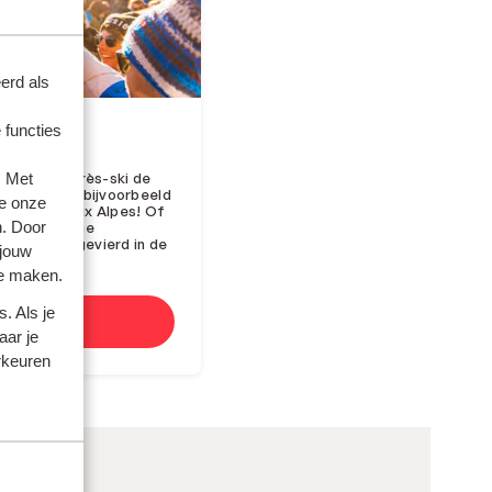
erd als
 functies
. Met
Frankrijk après-ski de
p gang. Kies bijvoorbeeld
e onze
z en Les Deux Alpes! Of
n. Door
j het magische
rst wordt gevierd in de
 jouw
te maken.
. Als je
jk
aar je
rkeuren