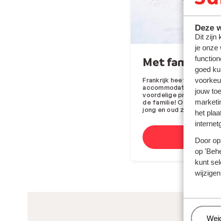
Deze w
Dit zijn
je onze
function
Met familie
goed ku
voorkeu
Frankrijk heeft grote sk
accommodaties aan de pi
jouw to
voordelige prijs zijn. Id
marketi
de familie! Of kies voor
jong en oud zich volop k
het plaa
internet
B
Door op 
op 'Behe
kunt sel
wijzigen
Beh
Wei