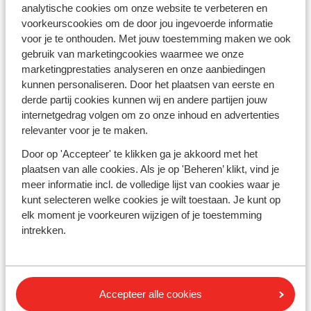
Een
last minute wintersport
naar La Toussuire is ideaal
analytische cookies om onze website te verbeteren en
voor wie spontaan wil genieten van een sneeuwzekere
voorkeurscookies om de door jou ingevoerde informatie
skivakantie in Frankrijk. La Toussuire maakt deel uit van
voor je te onthouden. Met jouw toestemming maken we ook
het skigebied Les Sybelles, met meer dan 300 kilometer
gebruik van marketingcookies waarmee we onze
aan pistes voor
beginners
en gevorderden. Door de
marketingprestaties analyseren en onze aanbiedingen
hoge ligging en het ruime piste-aanbod zijn de
kunnen personaliseren. Door het plaatsen van eerste en
omstandigheden uitstekend voor skiën en
derde partij cookies kunnen wij en andere partijen jouw
snowboarden. Met een last minute vertrek profiteer je
internetgedrag volgen om zo onze inhoud en advertenties
bovendien vaak van aantrekkelijke prijzen vlak voor
relevanter voor je te maken.
vertrek.
Door op 'Accepteer' te klikken ga je akkoord met het
Waarom kiezen voor La Toussuire in Frankrijk
plaatsen van alle cookies. Als je op 'Beheren’ klikt, vind je
La Toussuire staat bekend om zijn zonnige ligging,
meer informatie incl. de volledige lijst van cookies waar je
brede afdalingen en overzichtelijke opzet. Vanuit het
kunt selecteren welke cookies je wilt toestaan. Je kunt op
dorp heb je eenvoudig toegang tot het skigebied Les
elk moment je voorkeuren wijzigen of je toestemming
Sybelles, waardoor je volop kunt variëren in pistes en
intrekken.
routes. Naast wintersport biedt La Toussuire diverse
restaurants, winkels en activiteiten, zonder de drukte
van grotere skioorden. Bij Sunweb zijn last minute
wintersportvakanties naar La Toussuire
inclusief
Accepteer alle cookies
skipas
, wat zorgt voor extra gemak en een zorgeloze
wintersport in de Franse Alpen.