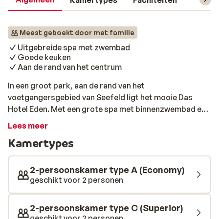
Kamertypes
Faciliteiten
Reisin
Meest geboekt door met familie
Uitgebreide spa met zwembad
Goede keuken
Aan de rand van het centrum
In een groot park, aan de rand van het
voetgangersgebied van Seefeld ligt het mooie Das
Hotel Eden. Met een grote spa met binnenzwembad en
verschillende sauna’s en een geweldig restaurant is dit
Lees meer
een ideale uitvalsbasis voor een ontspannen en luxe
Kamertypes
wintersportvakantie. Alle kamers zijn zeer verzorgd en
comfortabel ingericht en beschikken naast een fijne,
moderne badkamer ook over een balkon met een
2-persoonskamer type A (Economy)
panoramisch uitzicht.
geschikt voor 2 personen
2-persoonskamer type C (Superior)
geschikt voor 2 personen