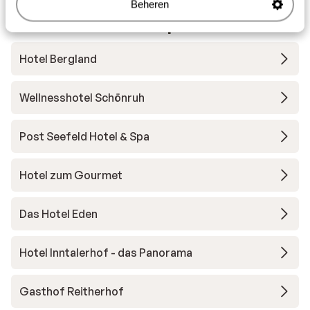
Andere accommodaties in Region
Beheren
Seefeld – Tirols Hochplateau
Hotel Bergland
Wellnesshotel Schönruh
Post Seefeld Hotel & Spa
Hotel zum Gourmet
Das Hotel Eden
Hotel Inntalerhof - das Panorama
Gasthof Reitherhof