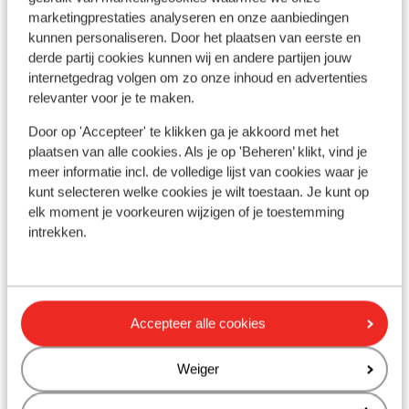
marketingprestaties analyseren en onze aanbiedingen
kunnen personaliseren. Door het plaatsen van eerste en
Afstanden
derde partij cookies kunnen wij en andere partijen jouw
Centrum: 200 m
internetgedrag volgen om zo onze inhoud en advertenties
relevanter voor je te maken.
Luchthaven munich: 158 km
Treinstation: 400 m
Door op 'Accepteer' te klikken ga je akkoord met het
Afstand tot skilift bergbahnen rosshütte circa 1,3
plaatsen van alle cookies. Als je op 'Beheren’ klikt, vind je
kilometer
meer informatie incl. de volledige lijst van cookies waar je
Winkels: 200 m
kunt selecteren welke cookies je wilt toestaan. Je kunt op
Rustig gelegen
elk moment je voorkeuren wijzigen of je toestemming
intrekken.
Skipas, -les en verhuur
Skipas
Accepteer alle cookies
Skimateriaal
Weiger