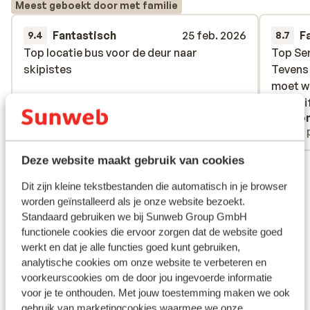
Meest geboekt door met familie
Fantastisch
25 feb. 2026
F
9.4
8.7
Top locatie bus voor de deur naar
Top locatie bus voor de deur naar
Top Ser
Top Ser
skipistes
skipistes
Tevens 
Tevens 
moet w
moet w
de (2) l
de (2) l
Anoniem
Ano
Alleenstaande ouder
Met 
Deze website maakt gebruik van cookies
Bekijk alle 15 ervaringen
Dit zijn kleine tekstbestanden die automatisch in je browser
Ligging
worden geïnstalleerd als je onze website bezoekt.
Standaard gebruiken we bij Sunweb Group GmbH
functionele cookies die ervoor zorgen dat de website goed
werkt en dat je alle functies goed kunt gebruiken,
analytische cookies om onze website te verbeteren en
Bekijk op kaart
voorkeurscookies om de door jou ingevoerde informatie
voor je te onthouden. Met jouw toestemming maken we ook
gebruik van marketingcookies waarmee we onze