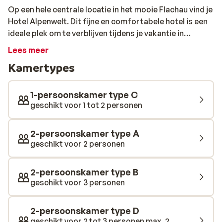
Op een hele centrale locatie in het mooie Flachau vind je
Hotel Alpenwelt. Dit fijne en comfortabele hotel is een
ideale plek om te verblijven tijdens je vakantie in
Flachau. Zowel het centrum als de skilift liggen op
Lees meer
loopafstand.En in de uitgebreide wellness kun je na een
Kamertypes
lange dag op de piste weer even helemaal bijkomen.
1-persoonskamer type C
geschikt voor 1 tot 2 personen
2-persoonskamer type A
geschikt voor 2 personen
2-persoonskamer type B
geschikt voor 3 personen
2-persoonskamer type D
geschikt voor 2 tot 3 personen max. 2