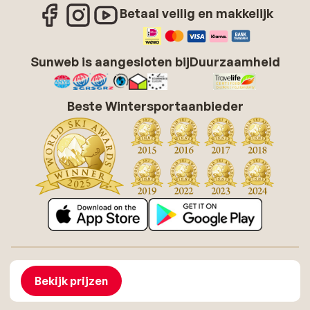
Betaal veilig en makkelijk
Sunweb is aangesloten bij
Duurzaamheid
Beste Wintersportaanbieder
Over Sunweb
Vacatures
Algemene voorwaarden zonvakanties
Cookies
Bekijk prijzen
Toegankelijkheidsverklaring
Disclaimer
Sitemap