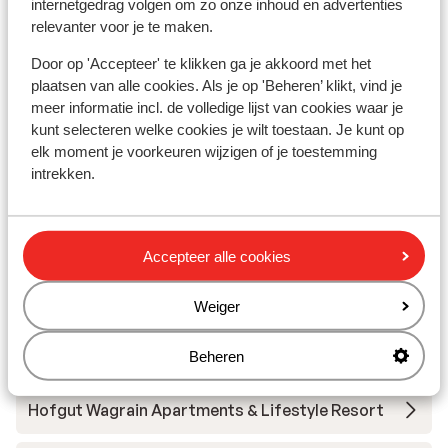
internetgedrag volgen om zo onze inhoud en advertenties
relevanter voor je te maken.
Skimateriaal
Door op 'Accepteer' te klikken ga je akkoord met het
plaatsen van alle cookies. Als je op 'Beheren’ klikt, vind je
Andere accommodaties in Salzburger
meer informatie incl. de volledige lijst van cookies waar je
kunt selecteren welke cookies je wilt toestaan. Je kunt op
Sportwelt - Ski Amadé
elk moment je voorkeuren wijzigen of je toestemming
intrekken.
Das Bergzeit Appartements
Hotel Dachstein
Accepteer alle cookies
Sporthotel Wagrain
Weiger
Appartementen Pension Arlerschmied
Beheren
Hofgut Wagrain Apartments & Lifestyle Resort