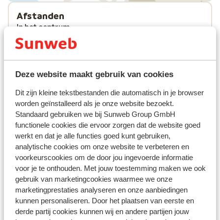
Afstanden
In het centrum
Luchthaven salzburg: 80 km
Treinstation radstadt: 13 km
Bushalte: 50 m
Skipiste flachau: 850 m
Deze website maakt gebruik van cookies
Skibushalte direct naast het hotel ( skibus gratis
Dit zijn kleine tekstbestanden die automatisch in je browser
op vertoon van skipas of guest card)
worden geïnstalleerd als je onze website bezoekt.
Skilift achterjet: 850 m
Standaard gebruiken we bij Sunweb Group GmbH
(Mini)supermarkt: 600 m
functionele cookies die ervoor zorgen dat de website goed
Restaurant: 10 m
werkt en dat je alle functies goed kunt gebruiken,
analytische cookies om onze website te verbeteren en
Skipas, -les en verhuur
voorkeurscookies om de door jou ingevoerde informatie
voor je te onthouden. Met jouw toestemming maken we ook
gebruik van marketingcookies waarmee we onze
Skipas
marketingprestaties analyseren en onze aanbiedingen
kunnen personaliseren. Door het plaatsen van eerste en
Skilessen
derde partij cookies kunnen wij en andere partijen jouw