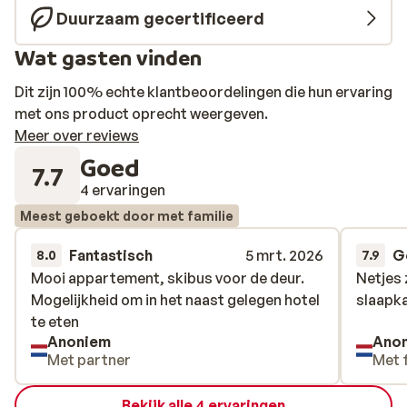
je hier in enkele minuten naartoe brengt, stopt op
Duurzaam gecertificeerd
slechts 10 meter afstand.
Wat gasten vinden
Dit zijn 100% echte klantbeoordelingen die hun ervaring
met ons product oprecht weergeven.
Meer over reviews
Goed
7.7
4 ervaringen
Meest geboekt door met familie
Fantastisch
5 mrt. 2026
G
8.0
7.9
Mooi appartement, skibus voor de deur.
Mooi appartement, skibus voor de deur.
Netjes 
Netjes 
Mogelijkheid om in het naast gelegen hotel
Mogelijkheid om in het naast gelegen hotel
slaapk
slaapk
te eten
te eten
Anoniem
Ano
Met partner
Met 
Bekijk alle 4 ervaringen