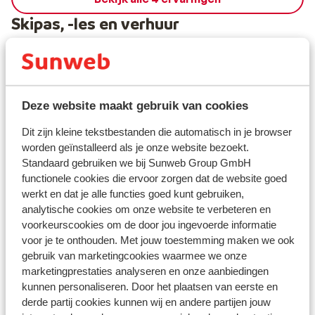
Skipas, -les en verhuur
Skipas
Skilessen
Deze website maakt gebruik van cookies
Dit zijn kleine tekstbestanden die automatisch in je browser
Skimateriaal
worden geïnstalleerd als je onze website bezoekt.
Standaard gebruiken we bij Sunweb Group GmbH
functionele cookies die ervoor zorgen dat de website goed
Andere accommodaties in
werkt en dat je alle functies goed kunt gebruiken,
Schladming-Dachstein - Ski Amadé
analytische cookies om onze website te verbeteren en
voorkeurscookies om de door jou ingevoerde informatie
voor je te onthouden. Met jouw toestemming maken we ook
Gut Raunerhof
gebruik van marketingcookies waarmee we onze
marketingprestaties analyseren en onze aanbiedingen
Hotel Johann
kunnen personaliseren. Door het plaatsen van eerste en
derde partij cookies kunnen wij en andere partijen jouw