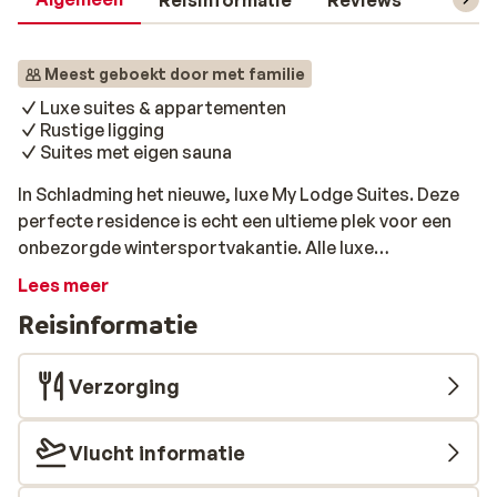
Reisinformatie
Reviews
Skipas,
Meest geboekt door met familie
Luxe suites & appartementen
Rustige ligging
Suites met eigen sauna
In Schladming het nieuwe, luxe My Lodge Suites. Deze
perfecte residence is echt een ultieme plek voor een
onbezorgde wintersportvakantie. Alle luxe
appartementen en suites zijn in de typische Tiroolse
Lees meer
stijl ingericht en ademen veel warmte door het gebruik
Reisinformatie
van mooie natuurlijke materialen zoals hout. De
appartementen zijn voorzien van een kitchenette en 2
of 3 aparte slaapkamers en de suites beschikken zelfs
Verzorging
over een eigen sauna. Alle kamertypes zijn voorzien van
een luxe badkamer en een balkon met uitzicht op de
Vlucht informatie
prachtige omgeving. De skilift van Schladming ligt op
2,5 kilometer van My Lodge Suites, maar de skibus die