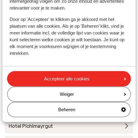
internetgedrag volgen om zo onze inhoud en advertenties
Hotel Falkensteiner Schladming
relevanter voor je te maken.
Door op 'Accepteer' te klikken ga je akkoord met het
Hotel Kielhuberhof
plaatsen van alle cookies. Als je op 'Beheren’ klikt, vind je
meer informatie incl. de volledige lijst van cookies waar je
Hotel Maistatt
kunt selecteren welke cookies je wilt toestaan. Je kunt op
elk moment je voorkeuren wijzigen of je toestemming
intrekken.
Hotel Post
Bergresort Hauser Kaibling
Accepteer alle cookies
Villa Liesl by Alps Resorts
Weiger
Alpenchalets Reiteralm by Alps Resorts
Beheren
Hotel Pichlmayrgut