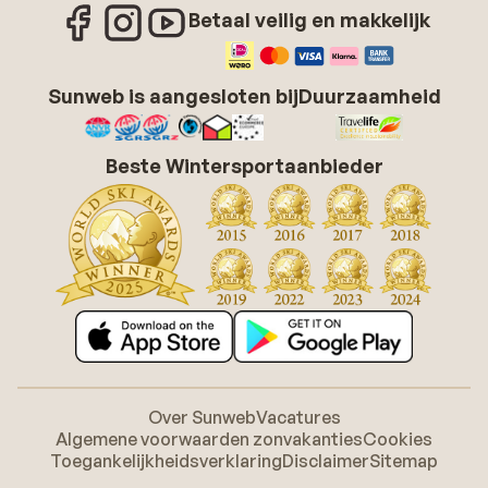
Betaal veilig en makkelijk
Sunweb is aangesloten bij
Duurzaamheid
Beste Wintersportaanbieder
Over Sunweb
Vacatures
Algemene voorwaarden zonvakanties
Cookies
Toegankelijkheidsverklaring
Disclaimer
Sitemap