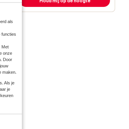
Houd mij op de hoogte
erd als
 functies
. Met
e onze
n. Door
 jouw
te maken.
. Als je
aar je
rkeuren