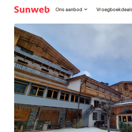
Ons aanbod
Vroegboekdeal