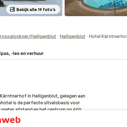
Bekijk alle 19 foto’s
rossglockner/Heiligenblut
Heiligenblut
Hotel Kärntnerho
ipas, -les en verhuur
 Kärntnerhof in Heiligenblut, gelegen aan
hotel is de perfecte uitvalsbasis voor
00 meter afstand en het centrum op 600
akantie. De pistes van de regio Hohe
 niveaus. Of je nu een beginner bent of een