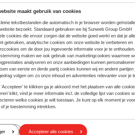
 perfecte piste. Na een dag op de piste kun
l of in het gezellige centrum van
ebsite maakt gebruik van cookies
emaal tot rust in de uitgebreide
 kleine tekstbestanden die automatisch in je browser worden geïnstalle
en ontspannende sauna, Turks stoombad of
 website bezoekt. Standaard gebruiken we bij Sunweb Group GmbH
l biedt daarnaast een scala aan andere
ele cookies die ervoor zorgen dat de website goed werkt en dat je alle
ium en een massagesalon.
nt gebruiken, analytische cookies om onze website te verbeteren en
oor deze accommodatie.
rscookies om de door jou ingevoerde informatie voor je te onthouden
estemming maken we ook gebruik van marketingcookies waarmee w
ngprestaties analyseren en onze aanbiedingen kunnen personalisere
tsen van eerste en derde partij cookies kunnen wij en andere partijen
gedrag volgen om zo onze inhoud en advertenties relevanter voor je 
'Accepteer' te klikken ga je akkoord met het plaatsen van alle cookies
ren’ klikt, vind je meer informatie incl. de volledige lijst van cookies w
ecteren welke cookies je wilt toestaan. Je kunt op elk moment je voo
 of je toestemming intrekken.
eren
ger
Accepteer alle cookies