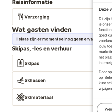
Reisinformatie
ervaren skiër, in Heiligenblut vind je gegarandeerd de
je heerlijk ontspannen in de après-skibar van het hote
Deze w
Heiligenblut.Na een actieve dag op de piste kom je hel
Verzorging
Dit zijn
wellnessruimte van Hotel Kärntnerhof. Geniet van e
je onze
neem een verfrissende duik in het zwembad. Het hote
Wat gasten vinden
function
faciliteiten, waaronder een fitnessruimte, een solar
goed ku
Helaas zijn er momenteel nog geen ervaringen v
voorkeu
jouw to
Skipas, -les en verhuur
marketi
het plaa
Skipas
internet
Door op 
op 'Behe
Skilessen
kunt sel
wijzigen
Skimateriaal
Beh
Wei