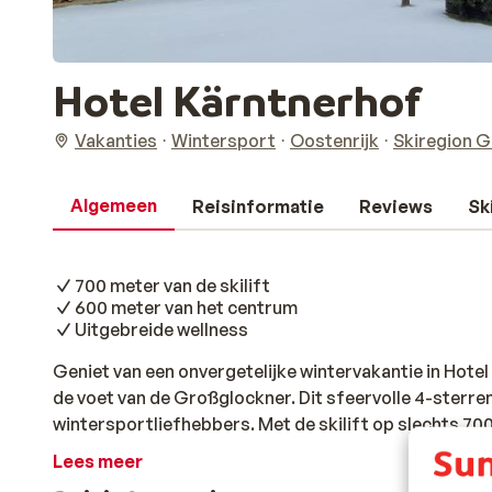
Hotel Kärntnerhof
Vakanties
Wintersport
Oostenrijk
Skiregion G
Algemeen
Reisinformatie
Reviews
Sk
700 meter van de skilift
600 meter van het centrum
Uitgebreide wellness
Geniet van een onvergetelijke wintervakantie in Hotel
de voet van de Großglockner. Dit sfeervolle 4-sterren
wintersportliefhebbers. Met de skilift op slechts 7
meter, ervaar je ultiem gemak tijdens je wintersportv
Lees meer
Tauern liggen binnen handbereik, met pistes voor alle