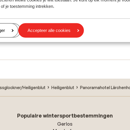
 of je toestemming intrekken.
eren
ger
Accepteer alle cookies
ssglockner/Heiligenblut
Heiligenblut
Panoramahotel Lärchenh
Populaire wintersportbestemmingen
Gerlos