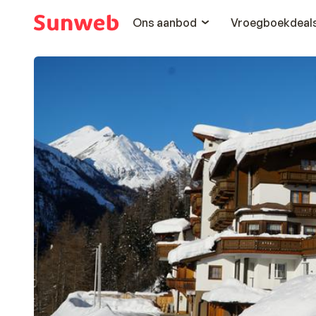
Ons aanbod
Vroegboekdeal