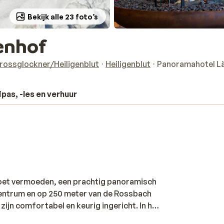
Bekijk alle 23 foto’s
enhof
rossglockner/Heiligenblut
Heiligenblut
Panoramahotel L
ipas, -les en verhuur
doet vermoeden, een prachtig panoramisch
 centrum en op 250 meter van de Rossbach
 zijn comfortabel en keurig ingericht. In het
t er voor iedereen wel wat lekkers tussen