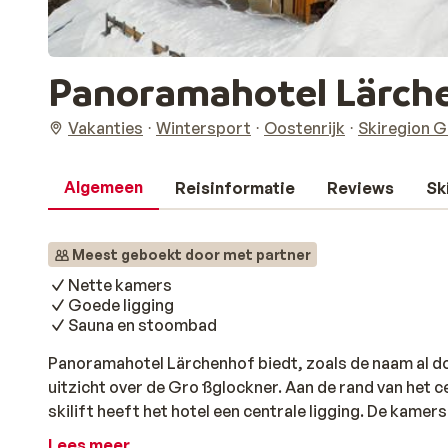
Panoramahotel Lärch
Vakanties
Wintersport
Oostenrijk
Skiregion G
Algemeen
Reisinformatie
Reviews
Sk
Meest geboekt door met partner
Nette kamers
Goede ligging
Sauna en stoombad
Panoramahotel Lärchenhof biedt, zoals de naam al 
uitzicht over de Gro ßglockner. Aan de rand van het
skilift heeft het hotel een centrale ligging. De kamers
restaurant is een verscheidenheid aan gerechten zoda
Lees meer