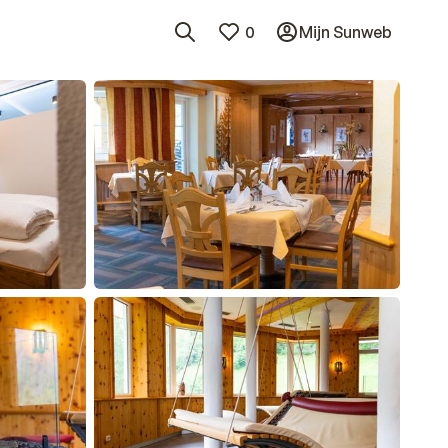
0
Mijn Sunweb