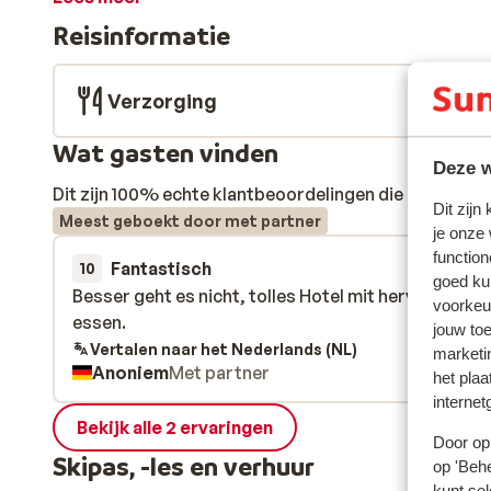
zit. Na een dag op de piste is er voor de saunaliefh
Reisinformatie
helemaal tot rust te komen.
Verzorging
Wat gasten vinden
Deze w
Dit zijn 100% echte klantbeoordelingen die hun erva
Dit zijn
Meest geboekt door met partner
je onze
function
Fantastisch
11 jan.
10
goed ku
Besser geht es nicht, tolles Hotel mit hervorrage
Besser geht es nicht, tolles Hotel mit hervorrage
voorkeu
essen.
essen.
jouw to
Vertalen naar het Nederlands (NL)
marketi
Anoniem
Met partner
het plaa
internet
Bekijk alle 2 ervaringen
Door op 
Skipas, -les en verhuur
op 'Behe
kunt sel