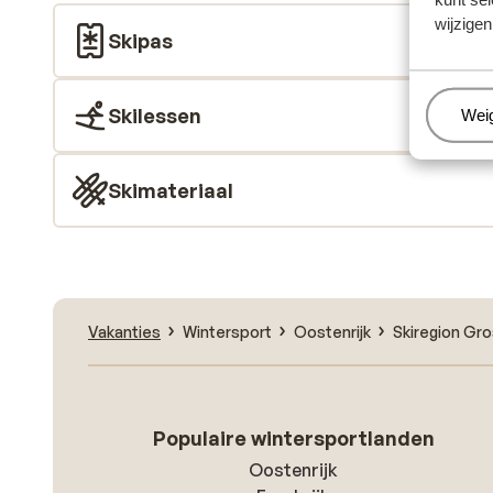
wijzigen
Skipas
Skilessen
Beh
Wei
Skimateriaal
Vakanties
Wintersport
Oostenrijk
Skiregion Gro
Populaire wintersportlanden
Oostenrijk