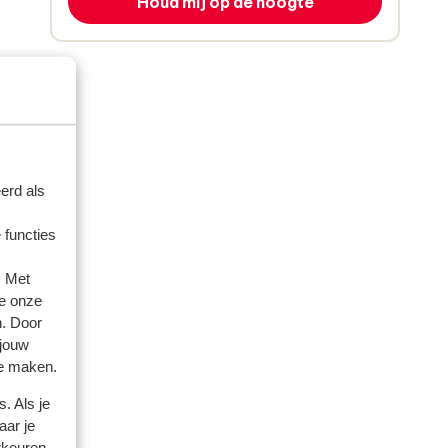
Houd mij op de hoogte
erd als
 functies
 2024
. Met
e onze
n. Door
 jouw
te maken.
. Als je
aar je
rkeuren