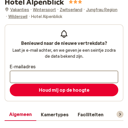
Hotel Alpenblick
Vakanties
Wintersport
Zwitserland
Jungfrau Region
Wilderswil
Hotel Alpenblick
Benieuwd naar de nieuwe vertrekdata?
Laat je e-mail achter, en we geven je een seintje zodra
de data bekend zijn.
E-mailadres
Houd mij op de hoogte
Algemeen
Kamertypes
Faciliteiten
Reisin