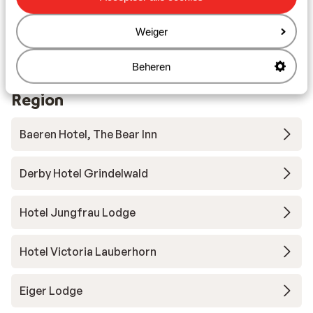
Rustig gelegen
Weiger
Skipas, -les en verhuur
Beheren
Andere accommodaties in Jungfrau
Region
Baeren Hotel, The Bear Inn
Derby Hotel Grindelwald
Hotel Jungfrau Lodge
Hotel Victoria Lauberhorn
Eiger Lodge