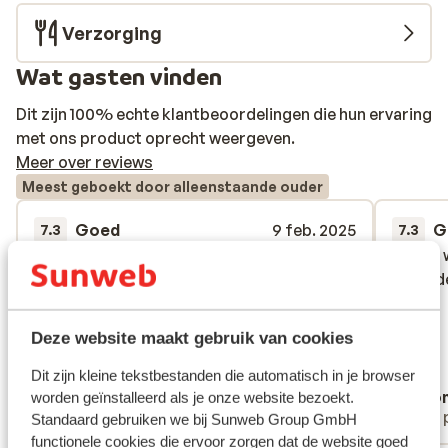
Verzorging
Wat gasten vinden
Dit zijn 100% echte klantbeoordelingen die hun ervaring
met ons product oprecht weergeven.
Meer over reviews
Meest geboekt door alleenstaande ouder
Goed
9 feb. 2025
G
7.3
7.3
Het is een prima hotel, met vriendelijk
Het is een prima hotel, met vriendelijk
kamer 
kamer 
personeel. Het is wel oud (> 400 jaar), maar
personeel. Het is wel oud (> 400 jaar), maar
veroude
veroude
alles werkt goed.Ligging ten opzichte van
alles werkt goed.Ligging ten opzichte van
skigebieden is matig, met de auto goed te
skigebieden is matig, met de auto goed te
Deze website maakt gebruik van cookies
doen, maar lopen naar het station op
doen, maar lopen naar het station op
skischoenen is te ver
skischoenen is te ver
Dit zijn kleine tekstbestanden die automatisch in je browser
Jorn
Ano
worden geïnstalleerd als je onze website bezoekt.
Alleenstaande ouder
Met 
Standaard gebruiken we bij Sunweb Group GmbH
functionele cookies die ervoor zorgen dat de website goed