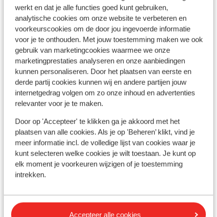
werkt en dat je alle functies goed kunt gebruiken,
Bekijk alle 2 ervaringen
analytische cookies om onze website te verbeteren en
Ligging
voorkeurscookies om de door jou ingevoerde informatie
voor je te onthouden. Met jouw toestemming maken we ook
gebruik van marketingcookies waarmee we onze
marketingprestaties analyseren en onze aanbiedingen
kunnen personaliseren. Door het plaatsen van eerste en
derde partij cookies kunnen wij en andere partijen jouw
Bekijk op kaart
internetgedrag volgen om zo onze inhoud en advertenties
relevanter voor je te maken.
Door op 'Accepteer' te klikken ga je akkoord met het
plaatsen van alle cookies. Als je op 'Beheren’ klikt, vind je
Afstanden
meer informatie incl. de volledige lijst van cookies waar je
In het centrum
kunt selecteren welke cookies je wilt toestaan. Je kunt op
Treinstation: 700 m
elk moment je voorkeuren wijzigen of je toestemming
Bushalte: 200 m
intrekken.
Skipiste: 20 km
Skibushalte: 50 m
Skilift: 20 km
Accepteer alle cookies