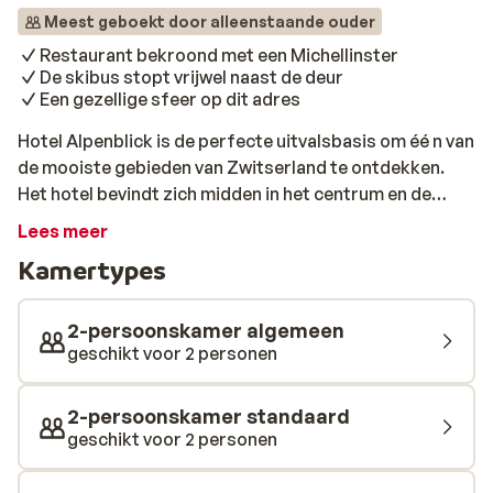
Meest geboekt door alleenstaande ouder
Restaurant bekroond met een Michellinster
De skibus stopt vrijwel naast de deur
Een gezellige sfeer op dit adres
Hotel Alpenblick is de perfecte uitvalsbasis om éé n ​​van
de mooiste gebieden van Zwitserland te ontdekken.
Het hotel bevindt zich midden in het centrum en de
skibus stopt vrijwel naast de deur. De gezellige sfeer
Lees meer
op dit adres en het lekkere eten, waarvoor wordt
Kamertypes
gezorgd in het restaurant, maken dit een fijne plek om
iedere dag weer terug te komen na een sportieve dag
op de piste. Bovendien is er een bar waar je samen kunt
2-persoonskamer algemeen
proosten met een lekker drankje en is het restaurant
geschikt voor 2 personen
bekroond met een Michellinster.
2-persoonskamer standaard
geschikt voor 2 personen