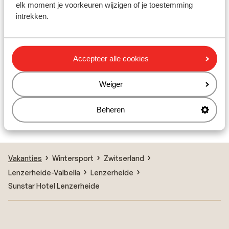
Skilift: 300 m
elk moment je voorkeuren wijzigen of je toestemming
Winkels: 50 m
intrekken.
Rustig gelegen
Skipas, -les en verhuur
Accepteer alle cookies
Skilessen
Weiger
Skimateriaal
Beheren
Vakanties
Wintersport
Zwitserland
Lenzerheide-Valbella
Lenzerheide
Sunstar Hotel Lenzerheide