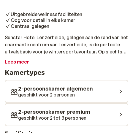
Uitgebreide wellnessfaciliteiten
Oog voor detail in elke kamer
Centraal gelegen
Sunstar Hotel Lenzerheide, gelegen aan de rand van het
charmante centrum van Lenzerheide, is de perfecte
uitvalsbasis voor je wintersportavontuur. Op slechts
300 meter van de skilift en met een skibushalte op 50
Lees meer
meter afstand, ben je binnen no-time op de piste. Na
Kamertypes
een dag vol actie in de sneeuw, is er niets beter dan
ontspannen in de grote wellness van het hotel. Duik in
het verwarmde indoor zwembad, kom tot rust in de
2-persoonskamer algemeen
sauna of het stoombad, of ga voor wat extra actie naar
geschikt voor 2 personen
de goed uitgeruste gym. Bij Sunstar Hotel Lenzerheide
vind je de ideale balans tussen avontuur en
2-persoonskamer premium
ontspanning, zodat je volop kunt genieten van je
geschikt voor 2 tot 3 personen
wintersportvakantie in Zwitserland.