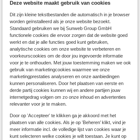
Deze website maakt gebruik van cookies
Helaas zijn er momenteel nog geen ervaringen
voor deze accommodatie.
Dit zijn kleine tekstbestanden die automatisch in je browser
Ligging
worden geïnstalleerd als je onze website bezoekt.
Standaard gebruiken we bij Sunweb Group GmbH
functionele cookies die ervoor zorgen dat de website goed
werkt en dat je alle functies goed kunt gebruiken,
analytische cookies om onze website te verbeteren en
voorkeurscookies om de door jou ingevoerde informatie
Bekijk op kaart
voor je te onthouden. Met jouw toestemming maken we ook
gebruik van marketingcookies waarmee we onze
marketingprestaties analyseren en onze aanbiedingen
kunnen personaliseren. Door het plaatsen van eerste en
derde partij cookies kunnen wij en andere partijen jouw
Afstanden
internetgedrag volgen om zo onze inhoud en advertenties
Aan de rand van het centrum
relevanter voor je te maken.
Centrum: 200 m
Door op 'Accepteer' te klikken ga je akkoord met het
Bushalte: 50 m
plaatsen van alle cookies. Als je op 'Beheren’ klikt, vind je
Skipiste: 300 m
meer informatie incl. de volledige lijst van cookies waar je
Langlaufloipe: 10 m
kunt selecteren welke cookies je wilt toestaan. Je kunt op