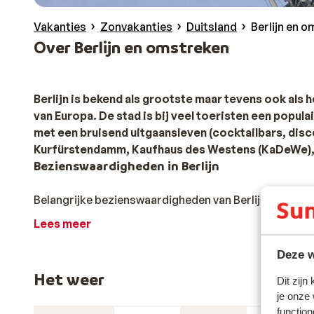
Vakanties
Zonvakanties
Duitsland
Berlijn en 
Over Berlijn en omstreken
Berlijn is bekend als grootste maar tevens ook als
van Europa. De stad is bij veel toeristen een popu
met een bruisend uitgaansleven (cocktailbars, disc
Kurfürstendamm, Kaufhaus des Westens (KaDeWe), 
Bezienswaardigheden in Berlijn
Belangrijke bezienswaardigheden van Berlijn zijn bi
Platz, Brandenburger Tor, Charlottenburg Paleis en 
Lees meer
deze stad bijna overal terecht. Doordat het een uitge
fiets- en wandelroutes.
Deze w
Even buiten Berlijn
Het weer
Dit zijn
je onze
Een klein uurtje rijden van Berlijn vandaan vind je het 
function