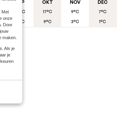
te
SEP
OKT
NOV
DEC
20°C
17°C
9°C
7°C
. Met
e onze
10°C
9°C
3°C
1°C
n. Door
 jouw
te maken.
. Als je
aar je
rkeuren