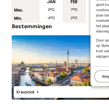
bijzonder, maar heeft wel een grote populaire trekple
JAN
FEB
MRT
goed ku
tropische vakantiebestemming is: Tropical Islands. H
Max.
3°C
7°C
9°C
voorkeu
zwemparadijs en een Tropisch regenwoud.
jouw to
Min.
-3°C
2°C
0°C
marketi
Bestemmingen
het plaa
internet
Door op 
op 'Behe
kunt sel
wijzigen
Beh
Wei
Krausnick