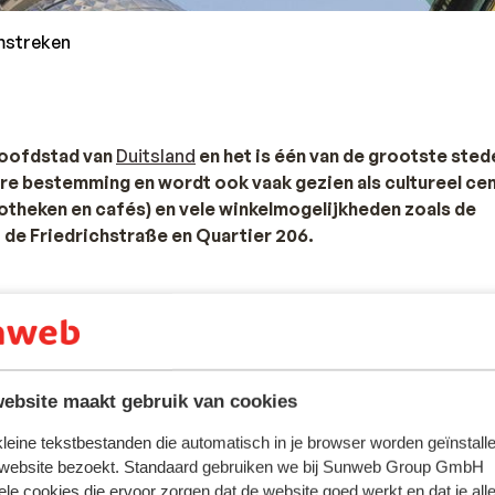
omstreken
 hoofdstad van
Duitsland
en het is één van de grootste sted
laire bestemming en wordt ook vaak gezien als cultureel ce
otheken en cafés) en vele winkelmogelijkheden zoals de
de Friedrichstraße en Quartier 206.
jvoorbeeld; het Holocaustmonument, de Berlijnse Muur, Pots
het Olympisch Stadion. Ook voor een museumbezoek kun je i
strekte stad betreft zijn er mogelijkheden voor verschillend
Alle accommodaties in Berlijn en omstreken
ebsite maakt gebruik van cookies
 kleine tekstbestanden die automatisch in je browser worden geïnstalle
 website bezoekt. Standaard gebruiken we bij Sunweb Group GmbH
plaatsje
Krausnick
. Het plaatje zelf is erg klein en niet heel
ele cookies die ervoor zorgen dat de website goed werkt en dat je alle