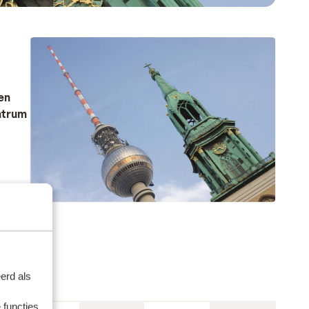
en
ntrum
damer
n
e
erd als
 functies