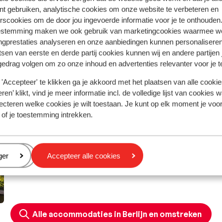
ister waar je niet omheen kunt en dat zelfs Europa's groots
APR
MEI
JUN
JUL
AUG
nt gebruiken, analytische cookies om onze website te verbeteren en
et is een overdekt vakantieparadijs met een spectaculair
15°C
19°C
30°C
25°C
27°C
rscookies om de door jou ingevoerde informatie voor je te onthouden
estemming maken we ook gebruik van marketingcookies waarmee w
2°C
10°C
16°C
13°C
17°C
ngprestaties analyseren en onze aanbiedingen kunnen personalisere
tsen van eerste en derde partij cookies kunnen wij en andere partijen
gedrag volgen om zo onze inhoud en advertenties relevanter voor je 
'Accepteer' te klikken ga je akkoord met het plaatsen van alle cookies
ren’ klikt, vind je meer informatie incl. de volledige lijst van cookies w
ecteren welke cookies je wilt toestaan. Je kunt op elk moment je voo
 of je toestemming intrekken.
eren
ger
Accepteer alle cookies
Alle accommodaties in Berlijn en omstreken