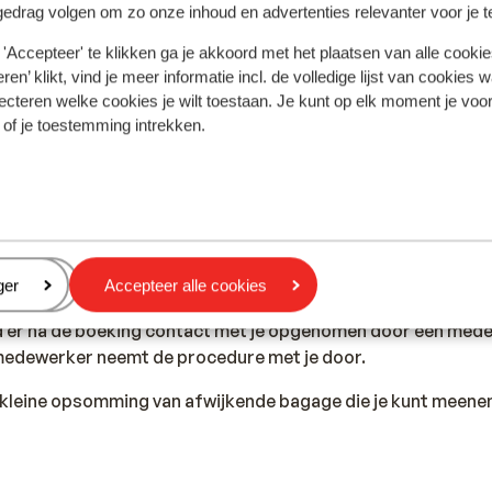
gedrag volgen om zo onze inhoud en advertenties relevanter voor je 
e telefoon telefoneren in Egypte. Wij adviseren om dit zovee
'Accepteer' te klikken ga je akkoord met het plaatsen van alle cookies
e hoge kosten die hiervoor worden verrekend. Informeer v
ren’ klikt, vind je meer informatie incl. de volledige lijst van cookies w
 uw provider. Wilt u gebruikmaken van het internet via je tele
ecteren welke cookies je wilt toestaan. Je kunt op elk moment je voo
 of je toestemming intrekken.
reless netwerk te doen. Zet ook altijd in het buitenland uw d
ypte voor de politie is 122. Het nummer van de brandweer is
 heeft, bel je 123.
eren
ger
Accepteer alle cookies
gage mee, dan kun je dit aangeven tijdens de online boeking.
d er na de boeking contact met je opgenomen door een med
medewerker neemt de procedure met je door.
n kleine opsomming van afwijkende bagage die je kunt meene