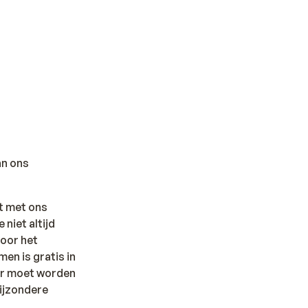
an ons
t met ons
niet altijd
oor het
n is gratis in
fer moet worden
bijzondere