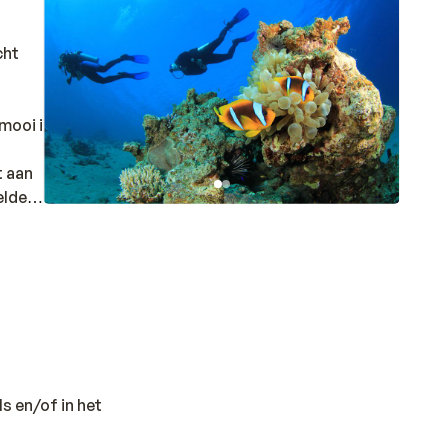
cht
mooi is.
t aan
elden
ls en/of in het