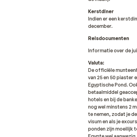
Kerstdiner
Indien er een kerstdin
december.
Reisdocumenten
Informatie over de ju
Valuta:
De officiële munteenh
van 25 en 50 piaster e
Egyptische Pond. Ook 
betaalmiddel geaccept
hotels en bij de ban
nog wel minstens 2 m
te nemen, zodat je de
visum en als je excurs
ponden zijn moeilijk 
Egypte wel aanwezig, 