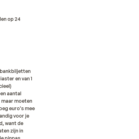
llen op 24
 bankbiljetten
iaster en van 1
ieel)
een aantal
, maar moeten
noeg euro's mee
andig voor je
ld, want de
en zijn in
je pinpas