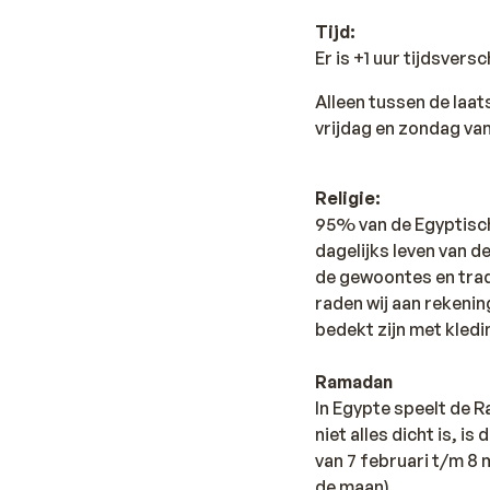
Tijd:
Er is +1 uur tijdsvers
Alleen tussen de laat
vrijdag en zondag van
Religie:
95% van de Egyptische
dagelijks leven van de
de gewoontes en tradi
raden wij aan rekenin
bedekt zijn met kledi
Ramadan
In Egypte speelt de R
niet alles dicht is, i
van 7 februari t/m 8 
de maan).