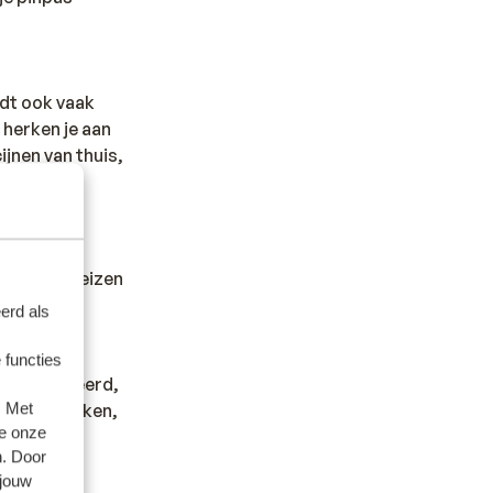
udt ook vaak
 herken je aan
ijnen van thuis,
ef.
dheid en reizen
erd als
 functies
s gepubliceerd,
. Met
 willen boeken,
e onze
 dit met
n. Door
 jouw