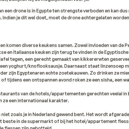
an een drone is in Egypte ten strengste verboden en kan dus 
ndien je dit wel doet, moet de drone achtergelaten worden
ken komen diverse keukens samen. Zowel invloeden van de P
se en Italiaanse keuken zijn terug te vinden in de Egyptische
lafel tegen, een gerecht gemaakt van kikkererwten geservee
t een yoghurt/knoflooksausje. Daarnaast staat linzensoep 
der zijn Egyptenaren echte zoetekauwen. Zo drinken ze mie
d of tijdens een ontspannen avond roken ze een sisha, een wa
staurants van de hotels/appartementen gerechten veelal in
 ze een internationaal karakter.
s niet zoals je in Nederland gewend bent. Het wordt afgera
et beste in de supermarkt of bij het hotel/appartement fles
de flessen zijn gebotteld.