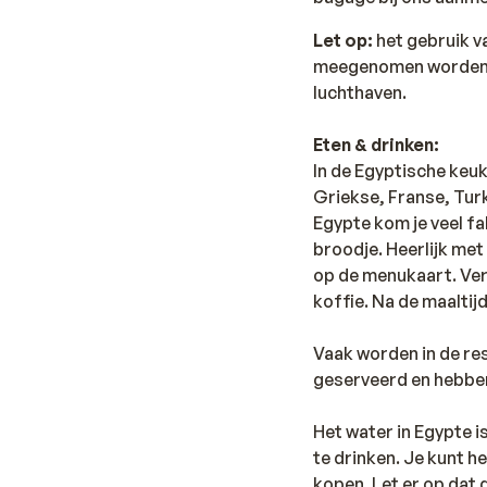
Let op:
het gebruik v
meegenomen worden. I
luchthaven.
Eten & drinken:
In de Egyptische keu
Griekse, Franse, Turk
Egypte kom je veel fa
broodje. Heerlijk me
op de menukaart. Ver
koffie. Na de maaltij
Vaak worden in de re
geserveerd en hebben
Het water in Egypte i
te drinken. Je kunt h
kopen. Let er op dat 