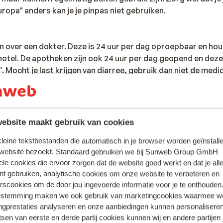
ropa" anders kan je je pinpas niet gebruiken.
en over een dokter. Deze is 24 uur per dag oproepbaar en ho
hotel. De apotheken zijn ook 24 uur per dag geopend en deze
 Mocht je last krijgen van diarree, gebruik dan niet de medic
um, maar haal ter plaatse Antinal. Dat werkt snel en effecti
ebsite maakt gebruik van cookies
tie betreffende vaccinaties en andere gegevens over gezon
R: https://www.lcr.nl/.
 kleine tekstbestanden die automatisch in je browser worden geïnstalle
 website bezoekt. Standaard gebruiken we bij Sunweb Group GmbH
ele cookies die ervoor zorgen dat de website goed werkt en dat je alle
nde dollarkoers hebben wij de prijs voor het visum in dollar
nt gebruiken, analytische cookies om onze website te verbeteren en
rscookies om de door jou ingevoerde informatie voor je te onthouden
je het visum gewoon in euro's betalen. Mocht je een excursie
estemming maken we ook gebruik van marketingcookies waarmee w
noeg euro's voor mee. Wegens de hoge koers is het beter om
ngprestaties analyseren en onze aanbiedingen kunnen personalisere
tsen van eerste en derde partij cookies kunnen wij en andere partijen