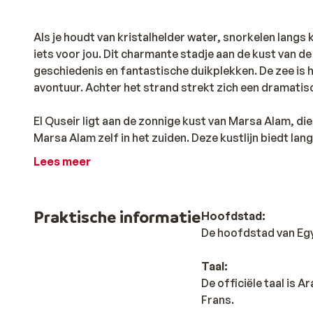
Als je houdt van kristalhelder water, snorkelen langs 
iets voor jou. Dit charmante stadje aan de kust van d
geschiedenis en fantastische duikplekken. De zee is h
avontuur. Achter het strand strekt zich een dramatis
El Quseir ligt aan de zonnige kust van Marsa Alam, die
Marsa Alam zelf in het zuiden. Deze kustlijn biedt l
van de Rode Zee, perfect voor wie boven én onder he
Lees meer
Praktische informatie
Hoofdstad:
De hoofdstad van Egy
Taal:
De officiële taal is A
Frans.