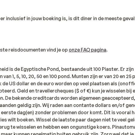
er inclusief in jouw boeking is, is dit diner in de meeste geva
iste reisdocumenten vind je op
onze FAQ pagina
.
eid is de Egyptische Pond, bestaande uit 100 Piaster. Er zijn
n van 1, 5, 10, 20, 50 en 100 pond. Munten zijn er van 20 en 25 p
de US dollar en de euro worden op veel plaatsen als (onoffic
eerd. Geld en travellercheques ($ of €) kun je wisselen bij 
ken. De bekende creditcards worden algemeen geaccepteerd
aanden geldig zijn. Wij raden aan contante dollars en/of ge
 eerste dag(en) zonder problemen door komt. Dit is vooral h
ies wilt boeken. Wissel de laatste paar dagen niet te veel ge
terug te wisselen en hebben een ongunstige koers. Pinautomat
maar kunnen regelmatig buiten gebruik zijn. Zorg wel dat je 