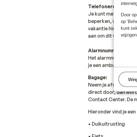
internet
Telefoneren:
Je kunt met je mobiel
Door op 
beperken, vanwege d
op 'Behe
vakantie hierover bij
kunt sel
wijzigen
aan om dit via een Wi
Alarmnummer:
Het alarmnummer in Eg
je een ambulance nodig
Bagage:
Beh
Wei
Neem je afwijkende ba
direct door, dan wor
Contact Center. De 
Hieronder vind je ee
• Duikuitrusting
• Fiets