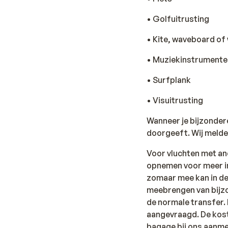
• Golfuitrusting
• Kite, waveboard o
• Muziekinstrumente
• Surfplank
• Visuitrusting
Wanneer je bijzonder
doorgeeft. Wij melde
Voor vluchten met an
opnemen voor meer in
zomaar mee kan in de
meebrengen van bijzo
de normale transfer. 
aangevraagd. De koste
bagage bij ons aanmel