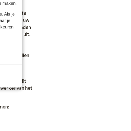
te maken.
l mogelijk te
. Als je
oorafgaand uw
aar je
foon? Wij raden
rkeuren
ataroaming uit.
 180 en indien
 Geef je dit
ewerker van het
men: