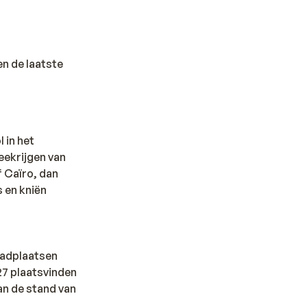
en de laatste
 in het
meekrijgen van
f Caïro, dan
 en kniën
 badplaatsen
027 plaatsvinden
an de stand van