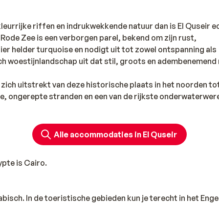
kleurrijke riffen en indrukwekkende natuur dan is El Quseir e
e Rode Zee is een verborgen parel, bekend om zijn rust,
ier helder turquoise en nodigt uit tot zowel ontspanning als
ch woestijnlandschap uit dat stil, groots en adembenemend 
 zich uitstrekt van deze historische plaats in het noorden to
ange, ongerepte stranden en een van de rijkste onderwaterwer
t wateroppervlak wil ontdekken.
Alle accommodaties in El Quseir
pte is Cairo.
rabisch. In de toeristische gebieden kun je terecht in het Enge