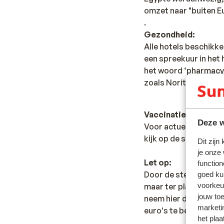
omzet naar "buiten Eu
.
Gezondheid:
Alle hotels beschikk
een spreekuur in het 
het woord ‘pharmacy’.
zoals Norit of Immodi
Vaccinatie:
Deze w
Voor actuele informa
kijk op de site van LC
Dit zijn
je onze
Let op:
function
Door de sterk wissele
goed ku
voorkeu
maar ter plaatse kun 
jouw to
neem hier dan ook ge
marketi
euro's te betalen.
het plaa