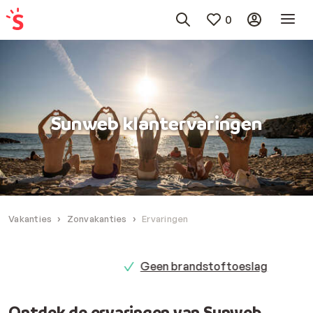
0
Sunweb klantervaringen
Vakanties
Zonvakanties
Ervaringen
Geen brandstoftoeslag
Ontdek de ervaringen van Sunweb