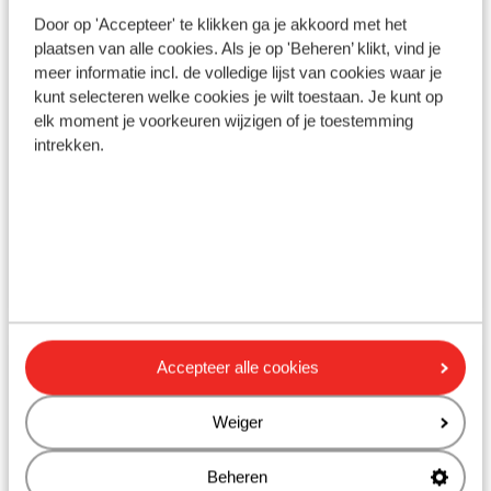
"Alles was super, personeel was zeer vriendelijk. Zelden zo
Door op 'Accepteer' te klikken ga je akkoord met het
een behulpzaam en vriendelijk personeel meegemaakt. Niet
geforceerd. De ligging was zeer goed, wel best een (fiets)
plaatsen van alle cookies. Als je op 'Beheren’ klikt, vind je
huren en dan sta je op 10 minuten in het centrum. Heel
meer informatie incl. de volledige lijst van cookies waar je
mooi en proper hotel. Niets is hun te veel gevraagd.
Uitgebreid ontbijt en elke dag andere soorten zoetigheden.
kunt selecteren welke cookies je wilt toestaan. Je kunt op
Ze komen zelf 2X per dag je kamer poetsen."
elk moment je voorkeuren wijzigen of je toestemming
intrekken.
Lango Design Hotel, Griekenland
Bekijk hotel
Accepteer alle cookies
Weiger
Beheren