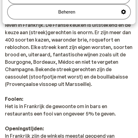
Eten en drinken:
Beheren
Du pain, du vin.... Eten is een heel belangrijk deel van het
leven in Frankrijk. De Franse keuken is uitstekend en de
keuze aan (streek)gerechten is enorm. Er zijn meer dan
400 soorten kazen, waaronder brie, roquefort en
reblochon. Elke streek kent zijn eigen worsten, soorten
brood en, uiteraard, fantastische wijnen zoals uit de
Bourgogne, Bordeaux, Médoc en niet te vergeten
Champagne. Bekende streekgerechten zijn de
cassoulet (stoofpotje met worst) en de bouillabaisse
(Provençaalse vissoep uit Marsseille).
Fooien:
Het is in Frankrijk de gewoonte om in bars en
restaurants een fooi van ongeveer 5% te geven.
Openingstijden:
In Frankrijk zijn de winkels meestal geopend van