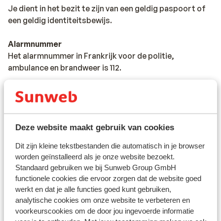
Je dient in het bezit te zijn van een geldig paspoort of
een geldig identiteitsbewijs.
Alarmnummer
Het alarmnummer in Frankrijk voor de politie,
ambulance en brandweer is 112.
Reizen met de auto naar Frankrijk:
*De maximum snelheid op de snelwegen is 130 km/uur.
De maximum snelheid voor bestuurders die minder dan
2 jaar in het bezit zijn van een rijbewijs is 110 km/uur.
Deze website maakt gebruik van cookies
Dit zijn kleine tekstbestanden die automatisch in je browser
worden geïnstalleerd als je onze website bezoekt.
*Op de meeste Franse snelwegen geldt een tolheffing
Standaard gebruiken we bij Sunweb Group GmbH
functionele cookies die ervoor zorgen dat de website goed
* In sommige steden is het verplicht om een
werkt en dat je alle functies goed kunt gebruiken,
analytische cookies om onze website te verbeteren en
milieusticker te hebben. Rijd je over de ringweg van
voorkeurscookies om de door jou ingevoerde informatie
Parijs, de Boulevard Périphérique, dan heb je in veel