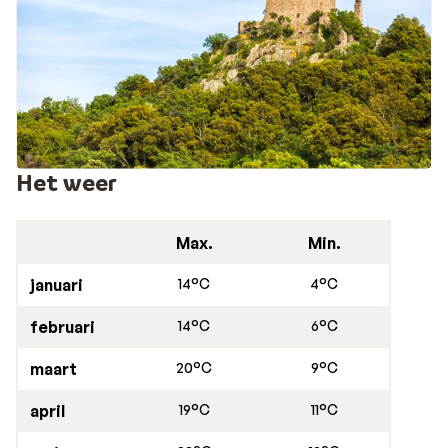
Het weer
Max.
Min.
januari
14°C
4°C
februari
14°C
6°C
maart
20°C
9°C
april
19°C
11°C