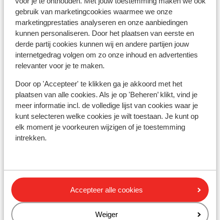
voor je te onthouden. Met jouw toestemming maken we ook
gevallen ook een milieusticker nodig. Het vignet is niet
gebruik van marketingcookies waarmee we onze
langs de weg te krijgen, maar alleen online te bestellen.
marketingprestaties analyseren en onze aanbiedingen
De Franse politie adviseert het aanvraagformulier en
kunnen personaliseren. Door het plaatsen van eerste en
de bevestiging uit te printen en mee te nemen als het
derde partij cookies kunnen wij en andere partijen jouw
vignet niet tijdig per post wordt bezorgd. Het
internetgedrag volgen om zo onze inhoud en advertenties
bestelformulier is via deze website te vinden:
relevanter voor je te maken.
https://www.certificat-air.gouv.fr/en/demande-
Door op 'Accepteer' te klikken ga je akkoord met het
ext/cgu
plaatsen van alle cookies. Als je op 'Beheren’ klikt, vind je
meer informatie incl. de volledige lijst van cookies waar je
kunt selecteren welke cookies je wilt toestaan. Je kunt op
* In Frankrijk is het verplicht te volgende zaken in de
elk moment je voorkeuren wijzigen of je toestemming
auto te hebben:
intrekken.
Gevarendriehoek en veiligheidsvest met reflecterende
strepen. De bestuurder dient deze te dragen bij het
verlaten van de auto langs de weg buiten de bebouwde
kom bij pech of ongeval. (Veiligheidsvesten zijn o.a. te
koop bij de ANWB) en wanneer je naar Frankrijk reist,
Accepteer alle cookies
dan ben je ook verplicht een brandblusser in de auto te
hebben.
Weiger