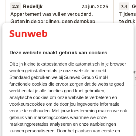
Redelijk
24 jun. 2025
G
2.3
7.4
Appartement was vuil en verouderd!
Appartement was vuil en verouderd!
Tijdens
Tijdens
Gaten in de gordijnen, geen dampkap
Gaten in de gordijnen, geen dampkap
te druk
te druk
aanwezig in de keuken, overal
aanwezig in de keuken, overal
spinnenwebben en klein ongedierte,
spinnenwebben en klein ongedierte,
plakkerij die overal losgekomen was. Wij
plakkerij die overal losgekomen was. Wij
hadden een appartement voor 6 pers,
hadden een appartement voor 6 pers,
Deze website maakt gebruik van cookies
gelukkig waren wij maar met 4, zeer klein!!
gelukkig waren wij maar met 4, zeer klein!...
Dit zijn kleine tekstbestanden die automatisch in je browser
Geen airco waardoor snikheet en bijna
meer
worden geïnstalleerd als je onze website bezoekt.
Sara
Ano
onmogelijk om goed te slapen. Helemaal
Standaard gebruiken we bij Sunweb Group GmbH
Met familie
Met 
bovenaan het domein gelegen, je moest
functionele cookies die ervoor zorgen dat de website goed
elke dag een enorme klim doen! Gangen
werkt en dat je alle functies goed kunt gebruiken,
Bekijk alle 4 ervaringen
die leiden naar het appartement waren
analytische cookies om onze website te verbeteren en
zeer vuil, overal vuilniszakken en pipi van
Ligging
voorkeurscookies om de door jou ingevoerde informatie
honden! Glijbanen maar 4x per dag
voor je te onthouden. Met jouw toestemming maken we ook
gedurende 15min geopend, redders pas
gebruik van marketingcookies waarmee we onze
aanwezig vanaf 14u en op woensdag
marketingprestaties analyseren en onze aanbiedingen
helemaal niemand waardoor er op
kunnen personaliseren. Door het plaatsen van eerste en