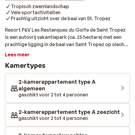
Tropisch zwemlandschap
Vele sportactiviteiten
Prachtig uitzicht over de baai van St. Tropez
Resort P&V Les Restanques du Golfe de Saint Tropez
is een autovrij vakantiepark (ca. 25 hectare) met een
prachtige ligging in de baai van Saint Tropez op slechts
3 kilometer van Port-Grimaud. Het park is tegen een
Lees meer
heuvel gebouwd, biedt schitterend uitzicht over de baai
Kamertypes
van Saint Tropez en heeft een middeleeuwse stijl met
veel groen en exotische planten. Je vindt hier o.a. een
golfslagbad, zwembad met kindergedeelte en
2-kamerappartement type A
glijbanen, ligbedden met parasols en diverse
algemeen
geschikt voor 2 tot 4 personen
sportfaciliteiten. Een vakantie om nooit meer te
vergeten!
2-kamerappartement type A zeezicht
geschikt voor 2 tot 4 personen