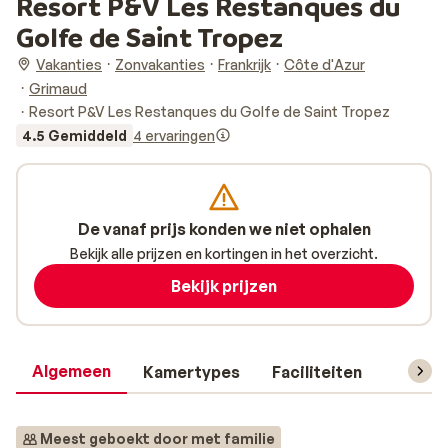
Resort P&V Les Restanques du
Golfe de Saint Tropez
Vakanties
Zonvakanties
Frankrijk
Côte d'Azur
Grimaud
Resort P&V Les Restanques du Golfe de Saint Tropez
4.5 Gemiddeld
4 ervaringen
De vanaf prijs konden we niet ophalen
Bekijk alle prijzen en kortingen in het overzicht.
Bekijk prijzen
Algemeen
Kamertypes
Faciliteiten
Reisin
Meest geboekt door met familie