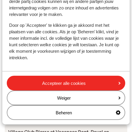
derde partij cookies kunnen wij en andere partijen jouw
woensdag geen glijbanen open zijn en ook
Bekijk op kaart
internetgedrag volgen om zo onze inhoud en advertenties
geen golven.
relevanter voor je te maken.
Door op 'Accepteer' te klikken ga je akkoord met het
plaatsen van alle cookies. Als je op 'Beheren’ klikt, vind je
In de buurt
meer informatie incl. de volledige lijst van cookies waar je
Afstand tot strand circa 3,0 kilometer
kunt selecteren welke cookies je wilt toestaan. Je kunt op
elk moment je voorkeuren wijzigen of je toestemming
Centrum: 5 km
intrekken.
Winkels: 2 km
Ook interessant voor jou
Accepteer alle cookies
Weiger
Beheren
Andere accommodaties in Côte d'Azur