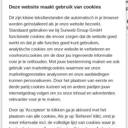
van Apollo. Je overnacht in de omgeving van
uur gekost om Athene s’ochtends te
uur gekost om Athene s’ochtends te
goed be
goed be
Deze website maakt gebruik van cookies
Delphi/Arachova. Dag 4: Arachova en omgeving
komen. Het heeft stress gegeven om de
komen. Het heeft stress gegeven om de
alles o
alles o
Vandaag staat de beroemde stad in de bergen,
vlucht te halen.
vlucht te ha...
meer
hotel, 
meer
Dit zijn kleine tekstbestanden die automatisch in je browser
Arachova op het programma. Vanaf de stad heb je een
Anoniem
Cor 
Hotel T
worden geïnstalleerd als je onze website bezoekt.
Met partner
Met 
panoramisch uitzicht over de omgeving. Bergopwaarts
achterk
Standaard gebruiken we bij Sunweb Group GmbH
ontdek je kleine huizen en geplaveide straatjes. Een
Hotel I
functionele cookies die ervoor zorgen dat de website goed
Bekijk alle 5 ervaringen
schilderachtig plaatje. Het centrum van de stad heeft
uitzich
werkt en dat je alle functies goed kunt gebruiken,
een klokkentoren met een klok van 10m hoogte. De stad
Laatste
analytische cookies om onze website te verbeteren en
is bekend om haar zwarte wijn, het gekleurde textiel en
voorkeurscookies om de door jou ingevoerde informatie
kamer n
Ook interessant voor jou
voor je te onthouden. Met jouw toestemming maken we ook
tapijten. Ongeveer 30 km van Arachova kun je nog een
nacht.
gebruik van marketingcookies waarmee we onze
bezoek brengen aan het klooster van Osios Loukas in
marketingprestaties analyseren en onze aanbiedingen
Distomo. Bekend om de Byzantijnse architectuur wat
kunnen personaliseren. Door het plaatsen van eerste en
opgenomen is in de werelderfgoedlijst van UNESCO. Je
derde partij cookies kunnen wij en andere partijen jouw
overnacht in de omgeving van Delphi/Arachova. Dag 5:
internetgedrag volgen om zo onze inhoud en advertenties
van Delphi naar Olympia (ongeveer 240 km) Je rijdt
relevanter voor je te maken.
langs Itea, een moderne stad met een prachtige
boulevard. Bezoek Galaxidi, bekend als het eiland op
Door op 'Accepteer' te klikken ga je akkoord met het
plaatsen van alle cookies. Als je op 'Beheren’ klikt, vind je
het land. Deze stad heeft een traditioneel karakter.
meer informatie incl. de volledige lijst van cookies waar je
Wandel door de schilderachtige smalle straatjes die