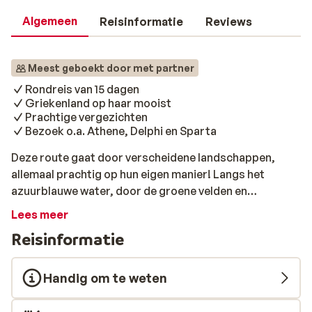
Algemeen
Reisinformatie
Reviews
Meest geboekt door met partner
Rondreis van 15 dagen
Griekenland op haar mooist
Prachtige vergezichten
Bezoek o.a. Athene, Delphi en Sparta
Deze route gaat door verscheidene landschappen,
allemaal prachtig op hun eigen manier! Langs het
azuurblauwe water, door de groene velden en
imponerende berglandschappen. Het is de ideale
Lees meer
combinatie van het meest mooie stukje Griekenland,
Reisinformatie
haar geschiedenis en de mystiek van de Griekse
Goden. Dag 1: Aankomst op de luchthaven van Athene
naar het eerste hotel (ongeveer 40 km) Bij aankomst op
Handig om te weten
de luchthaven van Athene word je opgewacht door onze
reisleiding. Na ontvangst van de welkomstenvelop en