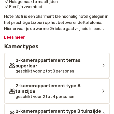
Huisgemaakte maaltijden
Een fijn zwembad
Hotel Sofi is een charmant kleinschalig hotel gelegen in
het prachtige Lixouri op het betoverende Kefalonia.
Hier ervaar je de warme Griekse gastvrijheid in een
gezellige en ontspannen sfeer. Geniet van de serene
Lees meer
omgeving en laat je verwennen door de persoonlijke
Kamertypes
aandacht van het team. Met een mooi zwembad,
perfect om te ontspannen na een dag vol
ontdekkingen, is Hotel Sofi de ideale uitvalsbasis voor
2-kamerappartement terras
je vakantie. Bij Hotel Sofi kun je niet alleen genieten van
superieur
geschikt voor 2 tot 3 personen
een comfortabele accommodatie, maar ook van
diverse voorzieningen die je verblijf onvergetelijk
maken. Huur een normale of elektrische fiets en verken
2-kamerappartement type A
de schilderachtige omgeving op je eigen tempo. Voor
tuinzijde
de culinaire liefhebbers zijn er huisgemaakte
geschikt voor 2 tot 4 personen
maaltijden beschikbaar voor ontbijt, lunch of diner. Op
loopafstand vind je een lokale bakkerij en een
2-kamerappartement type B tuinzijde