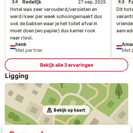
Redelijk
27 sep. 2025
F
3.9
9.3
Hotel was zeer verouderd/versleten en
Hotel was zeer verouderd/versleten en
Dit hot
Dit hot
werd i keer per week schoongemaakt dus
werd i keer per week schoongemaakt dus
vakanti
vakanti
ook de bakken waar je het toilet afval in
ook de bakken waar je het toilet afval in
vriende
vriende
moet doen (wc papier) dus kamer rook
moet doen (wc papier) dus kamer rook
aanrad
aanrad
naar riool.
naar riool.
henk
Ama
Met partner
Met 
Bekijk alle 3 ervaringen
Ligging
Bekijk op kaart