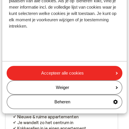
plaatsen van alle cookies. Als je op 'Beheren’ klikt, vind je
meer informatie incl. de volledige lijst van cookies waar je
kunt selecteren welke cookies je wilt toestaan. Je kunt op
elk moment je voorkeuren wijzigen of je toestemming
intrekken.
Accepteer alle cookies
Weiger
Fantastisch
9.2
Appartementen Pecora Nera
Beheren
Lixouri
Kefalonia
Griekenland
Nieuwe & ruime appartementen
Je wandelt zo het centrum in
Kokkerellen in je eigen appartement