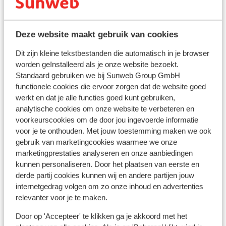
In de buurt
Afstand tot strand circa 1,6 kilometer
Deze website maakt gebruik van cookies
Afstand tot centrum: circa 1,6 kilometer
Dit zijn kleine tekstbestanden die automatisch in je browser
Afstand tot Barstreet circa 1,6 kilometer
worden geïnstalleerd als je onze website bezoekt.
Haven: 1600 m
Standaard gebruiken we bij Sunweb Group GmbH
Afstand tot pinautomaat circa 1,6 kilometer
functionele cookies die ervoor zorgen dat de website goed
Afstand tot dichtstbijzijnde winkels circa 1,6
werkt en dat je alle functies goed kunt gebruiken,
kilometer
analytische cookies om onze website te verbeteren en
(Mini)supermarkt: 800 m
voorkeurscookies om de door jou ingevoerde informatie
Afstand tot dichtstbijzijnde restaurant circa 1,6
voor je te onthouden. Met jouw toestemming maken we ook
kilometer
gebruik van marketingcookies waarmee we onze
Afstand tot dichtstbijzijnde ziekenhuis circa 1,5
marketingprestaties analyseren en onze aanbiedingen
kunnen personaliseren. Door het plaatsen van eerste en
kilometer
derde partij cookies kunnen wij en andere partijen jouw
Rustig gelegen
internetgedrag volgen om zo onze inhoud en advertenties
relevanter voor je te maken.
Ook interessant voor jou
Door op 'Accepteer' te klikken ga je akkoord met het