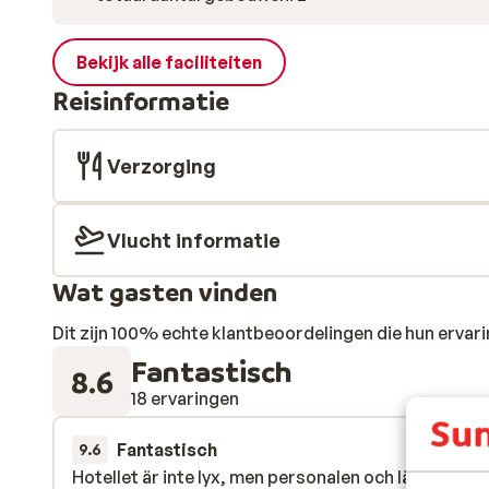
Bekijk alle faciliteiten
Reisinformatie
Verzorging
Vlucht informatie
Wat gasten vinden
Dit zijn 100% echte klantbeoordelingen die hun erva
Fantastisch
8.6
18 ervaringen
Fantastisch
1 jul.
9.6
Hotellet är inte lyx, men personalen och läget gör 
Hotellet är inte lyx, men personalen och läget gör 