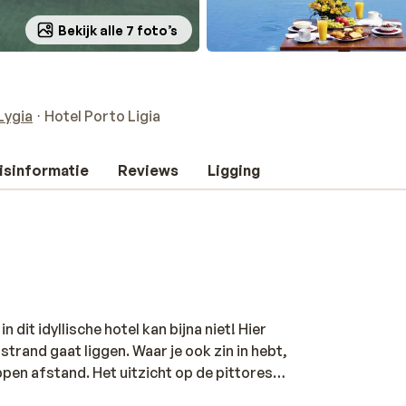
Bekijk alle 7 foto’s
Lygia
Hotel Porto Ligia
isinformatie
Reviews
Ligging
n dit idyllische hotel kan bijna niet! Hier
strand gaat liggen. Waar je ook zin in hebt,
pen afstand. Het uitzicht op de pittoreske
t rust te komen, maar toch met het