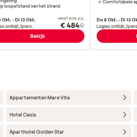
mgeving
Comfortabele a
p loopafstand van het strand
vanaf prijs p.p.
 Okt. - Di 13 Okt.
Do 8 Okt. - Di 13 O
€ 484
es ontbijt
2
pers.
Logies ontbijt
2
pers
Bekijk
Appartementen Mare Vita
Hotel Oasis
Aparthotel Golden Star