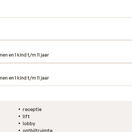
manier is een wandeling naar dit van
us dat je hier ook uit meerdere goede
 op uit om meer van dit schitterende eiland
n en 1 kind t/m 11 jaar
n en 1 kind t/m 11 jaar
receptie
lift
lobby
ontbijtruimte