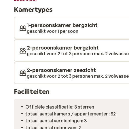
gezellige centrum van Lygia op loopafstand. Op deze 
Kamertypes
oudsher zijnde vissersdorpje snel gemaakt. Logisch d
vistrestaurantjes kunt kiezen. Trek er ook zeker eens
te ontdekken, want dat is meer dan de moeite waard!
1-persoonskamer bergzicht
geschikt voor 1 persoon
2-persoonskamer bergzicht
geschikt voor 2 tot 3 personen max. 2 volwassene
2-persoonskamer zeezicht
geschikt voor 2 tot 3 personen max. 2 volwassene
Faciliteiten
Officiële classificatie: 3 sterren
totaal aantal kamers / appartementen: 52
totaal aantal verdiepingen: 3
totaal aantal gebouwen: 2