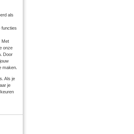
erd als
 functies
. Met
e onze
n. Door
 jouw
te maken.
. Als je
aar je
rkeuren