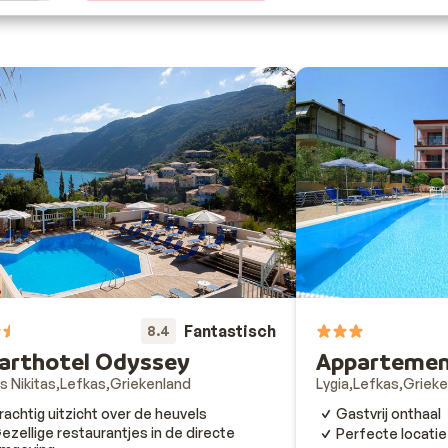
Fantastisch
8.4
arthotel Odyssey
Appartement
s Nikitas
Lefkas
Griekenland
Lygia
Lefkas
Grieke
rachtig uitzicht over de heuvels
Gastvrij onthaal
ezellige restaurantjes in de directe
Perfecte locatie