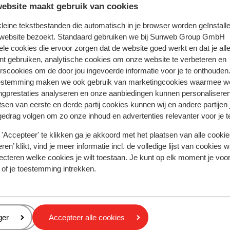
lle
lle
ebsite maakt gebruik van cookies
 kleine tekstbestanden die automatisch in je browser worden geïnstalle
 website bezoekt. Standaard gebruiken we bij Sunweb Group GmbH
bert
Alleen
ele cookies die ervoor zorgen dat de website goed werkt en dat je alle
nt gebruiken, analytische cookies om onze website te verbeteren en
rscookies om de door jou ingevoerde informatie voor je te onthouden
estemming maken we ook gebruik van marketingcookies waarmee w
ngprestaties analyseren en onze aanbiedingen kunnen personalisere
tsen van eerste en derde partij cookies kunnen wij en andere partijen
In de buurt
gedrag volgen om zo onze inhoud en advertenties relevanter voor je 
Aan het strand (kiezelstrand, ligstoelen (gratis) ,
'Accepteer' te klikken ga je akkoord met het plaatsen van alle cookies
parasol (gratis) )
ren’ klikt, vind je meer informatie incl. de volledige lijst van cookies w
Centrum: 300 m
ecteren welke cookies je wilt toestaan. Je kunt op elk moment je voo
Luchthaven: 25 km
 of je toestemming intrekken.
Bushalte: 10 m
Pinautomaat: 5 km
(Mini)supermarkt: 500 m
Restaurant: 100 m
eren
ger
Accepteer alle cookies