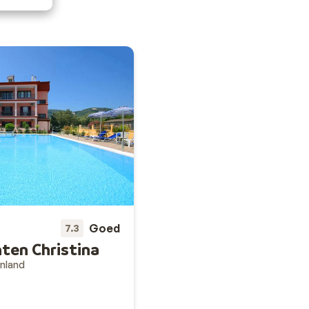
Goed
7.3
en Christina
nland