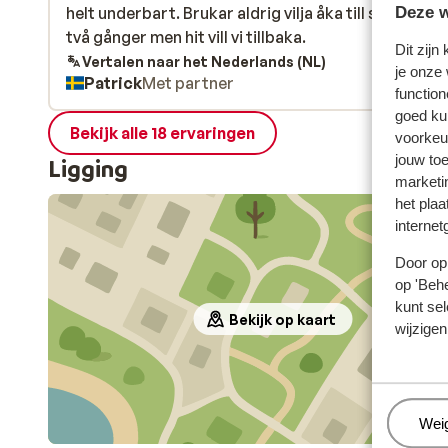
helt underbart. Brukar aldrig vilja åka till samma stä
helt underbart. Brukar aldrig vilja åka till samma stä
Deze w
två gånger men hit vill vi tillbaka.
två gånger men hit vill vi tillbaka.
Dit zijn
Vertalen naar het Nederlands (NL)
je onze
Patrick
Met partner
function
goed ku
Bekijk alle 18 ervaringen
voorkeu
jouw to
Ligging
marketi
het plaa
internet
Door op 
op 'Behe
kunt sel
Bekijk op kaart
wijzigen
Beh
Wei