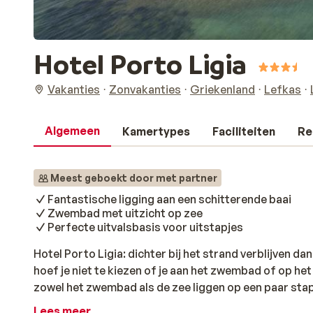
Hotel Porto Ligia
Vakanties
Zonvakanties
Griekenland
Lefkas
Algemeen
Kamertypes
Faciliteiten
Re
Meest geboekt door met partner
Fantastische ligging aan een schitterende baai
Zwembad met uitzicht op zee
Perfecte uitvalsbasis voor uitstapjes
Hotel Porto Ligia: dichter bij het strand verblijven dan i
hoef je niet te kiezen of je aan het zwembad of op het 
zowel het zwembad als de zee liggen op een paar stap
baai maakt het helemaal af. Deze plek is ideaal om to
Lees meer