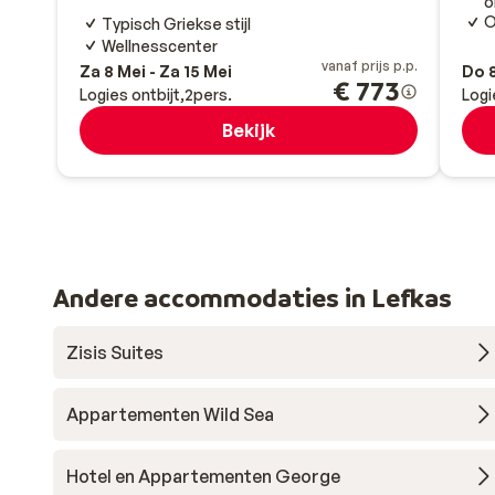
o
O
Typisch Griekse stijl
Wellnesscenter
vanaf prijs p.p.
Za 8 Mei - Za 15 Mei
Do 8
€ 773
Logies ontbijt
2
pers.
Logi
Bekijk
Andere accommodaties in Lefkas
Zisis Suites
Appartementen Wild Sea
Hotel en Appartementen George