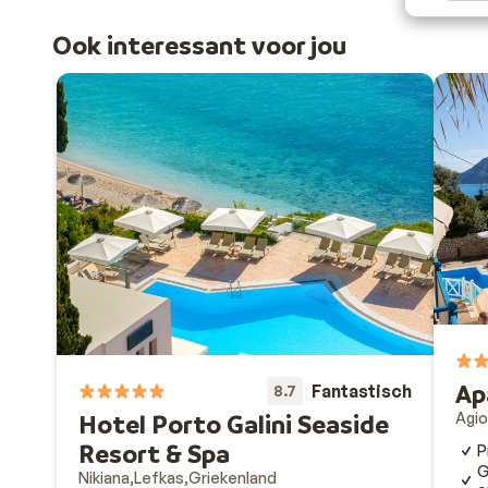
Ook interessant voor jou
Ap
Fantastisch
8.7
Agio
Hotel Porto Galini Seaside
Resort & Spa
P
G
Nikiana
Lefkas
Griekenland