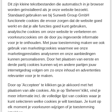
Dit zijn kleine tekstbestanden die automatisch in je browser
Pinautomaat: 200 m
worden geïnstalleerd als je onze website bezoekt.
Winkels: 25 m
Standaard gebruiken we bij Sunweb Group GmbH
(Mini)supermarkt: 100 m
functionele cookies die ervoor zorgen dat de website goed
Restaurant: 100 m
werkt en dat je alle functies goed kunt gebruiken,
analytische cookies om onze website te verbeteren en
voorkeurscookies om de door jou ingevoerde informatie
Ook interessant voor jou
voor je te onthouden. Met jouw toestemming maken we ook
gebruik van marketingcookies waarmee we onze
marketingprestaties analyseren en onze aanbiedingen
kunnen personaliseren. Door het plaatsen van eerste en
derde partij cookies kunnen wij en andere partijen jouw
internetgedrag volgen om zo onze inhoud en advertenties
relevanter voor je te maken.
Door op 'Accepteer' te klikken ga je akkoord met het
plaatsen van alle cookies. Als je op 'Beheren’ klikt, vind je
meer informatie incl. de volledige lijst van cookies waar je
kunt selecteren welke cookies je wilt toestaan. Je kunt op
elk moment je voorkeuren wijzigen of je toestemming