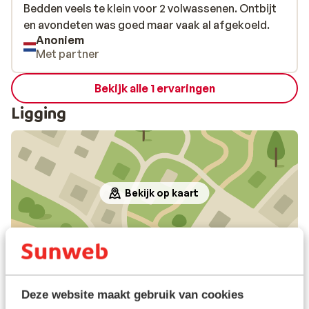
Bedden veels te klein voor 2 volwassenen. Ontbijt
Bedden veels te klein voor 2 volwassenen. Ontbijt
en avondeten was goed maar vaak al afgekoeld.
en avondeten was goed maar vaak al afgekoeld.
Anoniem
Met partner
Bekijk alle 1 ervaringen
Ligging
Bekijk op kaart
In de buurt
Strand: 100 m
Deze website maakt gebruik van cookies
In het centrum