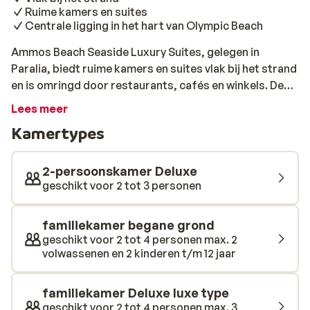
Ruime kamers en suites
Centrale ligging in het hart van Olympic Beach
Ammos Beach Seaside Luxury Suites, gelegen in
Paralia, biedt ruime kamers en suites vlak bij het strand
en is omringd door restaurants, cafés en winkels. De
stijl van het hotel is minimalistisch en de kamers en
Lees meer
suites zijn ingericht met warme tinten. Qua faciliteiten
Kamertypes
biedt het hotel een restaurant en een bar voor je
favoriete drankje. De omgeving nodigt uit voor
ontdekking: wandel naar de voet van majestueuze berg
2-persoonskamer Deluxe
Olympus, bezoek lokale kerkjes of duik de rijke
geschikt voor 2 tot 3 personen
geschiedenis van de Pieria-regio in, waar je
verschillende bezienswaardigheden bewondert.
familiekamer begane grond
Vergeet ook niet de gezellige promenade en lokale
geschikt voor 2 tot 4 personen max. 2
restaurants te ontdekken!
volwassenen en 2 kinderen t/m 12 jaar
familiekamer Deluxe luxe type
geschikt voor 2 tot 4 personen max. 3