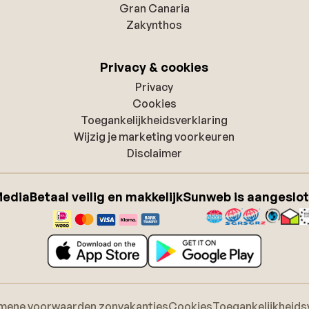
Gran Canaria
Zakynthos
Privacy & cookies
Privacy
Cookies
Toegankelijkheidsverklaring
Wijzig je marketing voorkeuren
Disclaimer
Media
Betaal veilig en makkelijk
Sunweb is aangeslot
mene voorwaarden zonvakanties
Cookies
Toegankelijkheids