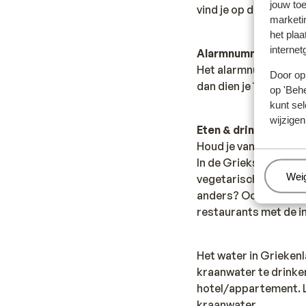
jouw to
vind je op de site van
marketi
het plaa
internet
Alarmnummer:
Het alarmnummer in G
Door op 
dan dien je 166 te be
op 'Behe
kunt sel
wijzigen
Eten & drinken:
Houd je van lekker et
In de Griekse restaur
Beh
Wei
vegetarische gerecht
anders? Ook dit is mo
restaurants met de i
Het water in Grieken
kraanwater te drinken
hotel/appartement. Le
kraanwater.