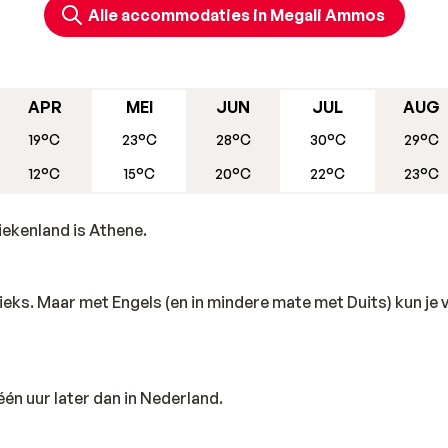
Alle accommodaties in Megali Ammos
APR
MEI
JUN
JUL
AUG
19°C
23°C
28°C
30°C
29°C
12°C
15°C
20°C
22°C
23°C
ekenland is Athene.
Grieks. Maar met Engels (en in mindere mate met Duits) kun je
één uur later dan in Nederland.