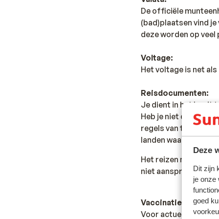
De officiële munteenhe
(bad)plaatsen vind je
deze worden op veel 
Voltage:
Het voltage is net al
Reisdocumenten:
Je dient in het bezit 
Heb je niet de Nederl
regels van toepassing 
landen waar je doorhe
Deze w
Het reizen met de ju
Dit zijn
niet aansprakelijk wo
je onze
function
goed ku
Vaccinatie:
voorkeu
Voor actuele informa