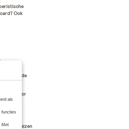
toeristische
t card? Ook
t.
er andere
en wilt en de
kan hiervoor
erd als
 functies
. Met
dheid en reizen