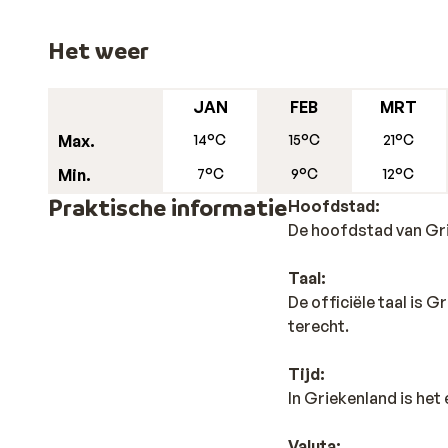
Het weer
JAN
FEB
MRT
Max.
14°C
15°C
21°C
Min.
7°C
9°C
12°C
Praktische informatie
Hoofdstad:
De hoofdstad van Gri
Taal:
De officiële taal is 
terecht.
Tijd:
In Griekenland is het 
Valuta: