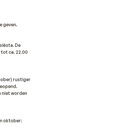
e geven.
siësta. De
 tot ca. 22.00
tober) rustiger
 geopend.
n niet worden
/m oktober: