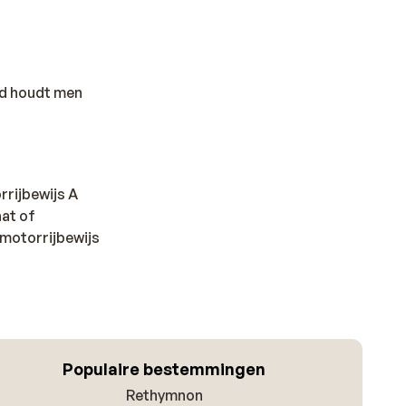
nd houdt men
rrijbewijs A
at of
 motorrijbewijs
Populaire bestemmingen
Rethymnon