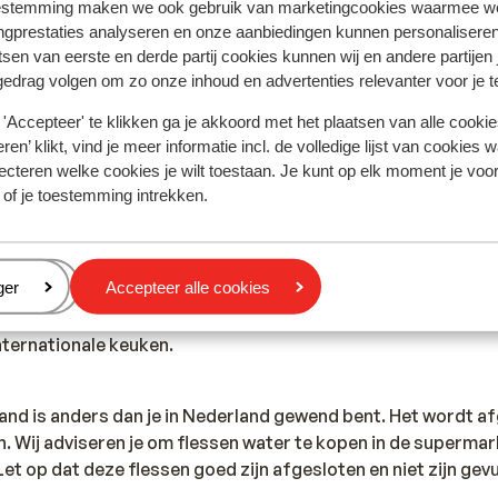
estemming maken we ook gebruik van marketingcookies waarmee w
 LCR: https://www.lcr.nl/.
ngprestaties analyseren en onze aanbiedingen kunnen personalisere
tsen van eerste en derde partij cookies kunnen wij en andere partijen
gedrag volgen om zo onze inhoud en advertenties relevanter voor je 
riekenland voor de politie is 100. Wanneer je een ambulance
'Accepteer' te klikken ga je akkoord met het plaatsen van alle cookies
llen. Let op, deze alarmnummers mag je alleen gebruiken bij 
ren’ klikt, vind je meer informatie incl. de volledige lijst van cookies w
ecteren welke cookies je wilt toestaan. Je kunt op elk moment je voo
 of je toestemming intrekken.
en? In Griekenland ben je aan het juiste adres. De Griekse keu
ants vind je zowel vlees- als visgerechten, maar ook smaakv
eren
ger
Accepteer alle cookies
en. Denk maar aan Gyros, Mousaka, Calamaris en Tzatziki. 
gelijk. In de toeristische plaatsen tref je een grote hoeveel
nternationale keuken.
land is anders dan je in Nederland gewend bent. Het wordt 
. Wij adviseren je om flessen water te kopen in de supermark
t op dat deze flessen goed zijn afgesloten en niet zijn gev