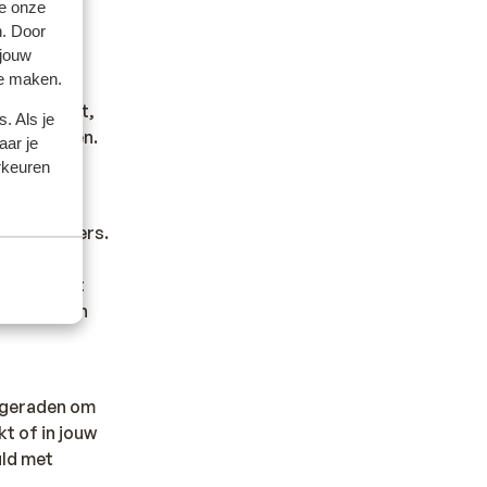
e onze
n. Door
 jouw
te maken.
 nodig hebt,
. Als je
noodgevallen.
aar je
rkeuren
ken is divers.
olle
Trek in wat
heid aan van
afgeraden om
t of in jouw
uld met