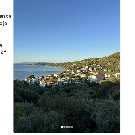
van de
 je
ge
 of