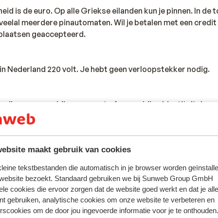
id is de euro. Op alle Griekse eilanden kun je pinnen. In de 
 veelal meerdere pinautomaten. Wil je betalen met een credi
plaatsen geaccepteerd.
s in Nederland 220 volt. Je hebt geen verloopstekker nodig.
te zijn van een geldig paspoort of een geldige identiteitskaar
andse nationaliteit, dan is het belangrijk om na te vragen of 
zijn. Dit vraag je na bij de ambassade van het land waar je he
en reist.
ebsite maakt gebruik van cookies
iste documenten is jouw eigen verantwoordelijkheid. Sunweb 
 kleine tekstbestanden die automatisch in je browser worden geïnstalle
rden gesteld.
 website bezoekt. Standaard gebruiken we bij Sunweb Group GmbH
ele cookies die ervoor zorgen dat de website goed werkt en dat je alle
nt gebruiken, analytische cookies om onze website te verbeteren en
rscookies om de door jou ingevoerde informatie voor je te onthouden
tie betreffende vaccinaties en andere gegevens over gezon