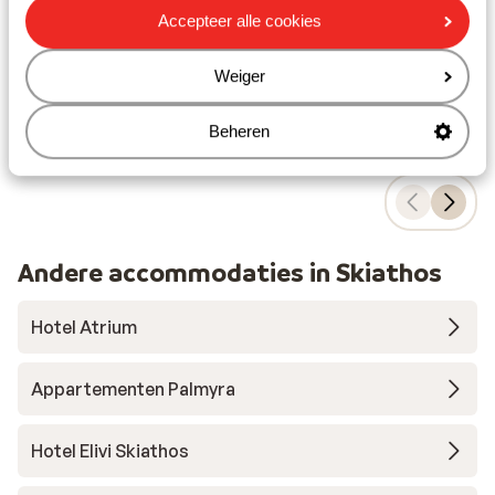
Gezellige bars en tavernes in de buurt
Accepteer alle cookies
vanaf prijs p.p.
Wo 30 Sep. - Ma 5 Okt.
Za 3
€ 754
Logies ontbijt
2
pers.
Ultr
Weiger
Bekijk
Beheren
Andere accommodaties in Skiathos
Hotel Atrium
Appartementen Palmyra
Hotel Elivi Skiathos