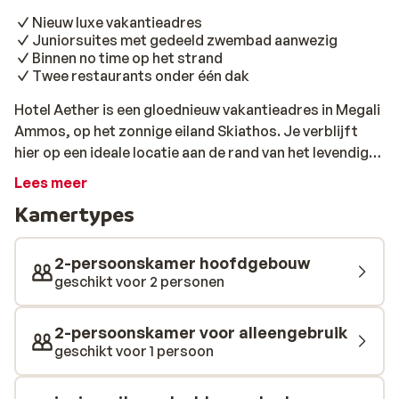
Nieuw luxe vakantieadres
Juniorsuites met gedeeld zwembad aanwezig
Binnen no time op het strand
Twee restaurants onder één dak
Hotel Aether is een gloednieuw vakantieadres in Megali
Ammos, op het zonnige eiland Skiathos. Je verblijft
hier op een ideale locatie aan de rand van het levendige
centrum, op slechts een paar stappen van het strand.
Lees meer
Perfect als je houdt van zon, zee én comfort. De stijl
Kamertypes
van het hotel is strak en eigentijds, met lichte kleuren
en natuurlijke materialen. De kamers zijn fris ingericht
en voorzien van alle comfort. Je kiest uit een
2-persoonskamer hoofdgebouw
standaardkamer of een juniorsuite met gedeeld
geschikt voor 2 personen
zwembad, ideaal voor een extra ontspannen verblijf.
Overdag neem je een verfrissende duik in het zwembad
2-persoonskamer voor alleengebruik
of relax je met een boek op een ligbed in de zon. Voor
geschikt voor 1 persoon
het ontbijt en diner hoef je nergens heen, want er is een
restaurant waar je lekker kunt eten, zonder gedoe. Ook