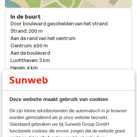
In de buurt
Door boulevard gescheiden van het strand
Strand: 200 m
Aan de rand van het centrum
Centrum: 600 m
Aan de boulevard
Luchthaven: 3 km
Haven: 4 km
Bushalte: 280 m
Pinautomaat: 600 m
Winkels: 600 m
(Mini)supermarkt: 280 m
Deze website maakt gebruik van cookies
Apotheek: 600 m
Dit zijn kleine tekstbestanden die automatisch in je browser
Aan een hoofdweg
worden geïnstalleerd als je onze website bezoekt.
Standaard gebruiken we bij Sunweb Group GmbH
Ook interessant voor jou
functionele cookies die ervoor zorgen dat de website goed