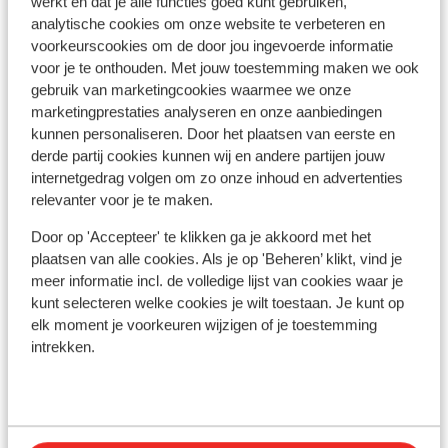
werkt en dat je alle functies goed kunt gebruiken,
analytische cookies om onze website te verbeteren en
voorkeurscookies om de door jou ingevoerde informatie
voor je te onthouden. Met jouw toestemming maken we ook
gebruik van marketingcookies waarmee we onze
marketingprestaties analyseren en onze aanbiedingen
kunnen personaliseren. Door het plaatsen van eerste en
derde partij cookies kunnen wij en andere partijen jouw
internetgedrag volgen om zo onze inhoud en advertenties
relevanter voor je te maken.
Door op 'Accepteer' te klikken ga je akkoord met het
plaatsen van alle cookies. Als je op 'Beheren’ klikt, vind je
meer informatie incl. de volledige lijst van cookies waar je
Goed
7.8
kunt selecteren welke cookies je wilt toestaan. Je kunt op
Kouros Home & Suites - adults
Ho
elk moment je voorkeuren wijzigen of je toestemming
intrekken.
only
Bel
Faliraki
Rhodos
Griekenland
A
Z
Adults only 16+
F
Design hotel met authentieke twist
A
Lopend naar het leuke centrum