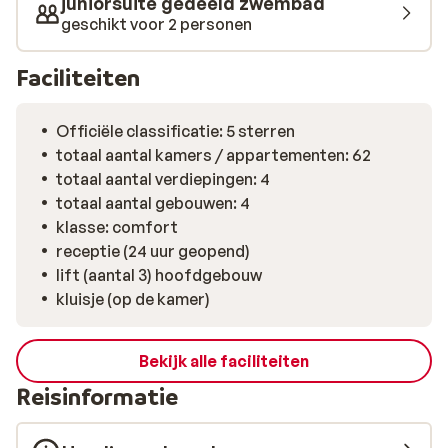
juniorsuite gedeeld zwembad
de omgeving is de moeite waard. Slenter door het
geschikt voor 2 personen
charmante Skiathos-stad, maak een boottocht of
ontdek verborgen baaien met kristalhelder water. Alles
Faciliteiten
ligt binnen handbereik voor een heerlijke vakantie.
Officiële classificatie: 5 sterren
totaal aantal kamers / appartementen: 62
totaal aantal verdiepingen: 4
totaal aantal gebouwen: 4
klasse: comfort
receptie (24 uur geopend)
lift (aantal 3) hoofdgebouw
kluisje (op de kamer)
Bekijk alle faciliteiten
Reisinformatie