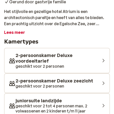
Gerund door gastvrije familie
Het stijlvolle en gezellige hotel Atrium is een
architectonisch pareltje en heeft van alles te bieden.
Een prachtig uitzicht over de Egeïsche Zee, zeer
sfeervolle kamers en heerlijke maaltijden. Alles is in
Lees meer
huis voor een geslaagde vakantie op het leuke eiland
Kamertypes
Skiathos. Bij het zwembad is het goed toeven op een
ligbedje onder je parasol. Even lekker relaxen en
genieten van de zon en de mooie omgeving. Voor de
2-persoonskamer Deluxe
lekkere trek kun je terecht in de Taverne van het hotel
voordeeltarief
geschikt voor 2 personen
of bij de poolbar. Bestel naast je snack een heerlijk
drankje om af te koelen of een aperitief voordat je gaat
dineren. Geniet en verlaat dit hotel met een brede
2-persoonskamer Deluxe zeezicht
glimlach rond je mond.
geschikt voor 2 personen
juniorsuite landzijde
geschikt voor 2 tot 4 personen max. 2
volwassenen en 2 kinderen t/m 11 jaar