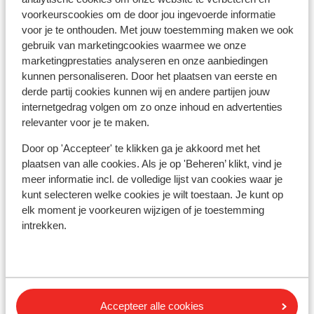
Ook interessant voor jou
voorkeurscookies om de door jou ingevoerde informatie
voor je te onthouden. Met jouw toestemming maken we ook
gebruik van marketingcookies waarmee we onze
marketingprestaties analyseren en onze aanbiedingen
kunnen personaliseren. Door het plaatsen van eerste en
derde partij cookies kunnen wij en andere partijen jouw
internetgedrag volgen om zo onze inhoud en advertenties
relevanter voor je te maken.
Door op 'Accepteer' te klikken ga je akkoord met het
plaatsen van alle cookies. Als je op 'Beheren’ klikt, vind je
meer informatie incl. de volledige lijst van cookies waar je
kunt selecteren welke cookies je wilt toestaan. Je kunt op
elk moment je voorkeuren wijzigen of je toestemming
intrekken.
Fantastisch
9.2
Va
Hotel Atrium
Vass
Agia Paraskevi
Skiathos
Griekenland
G
Wow, dat uitzicht!
Accepteer alle cookies
S
Dicht bij het heerlijke strand