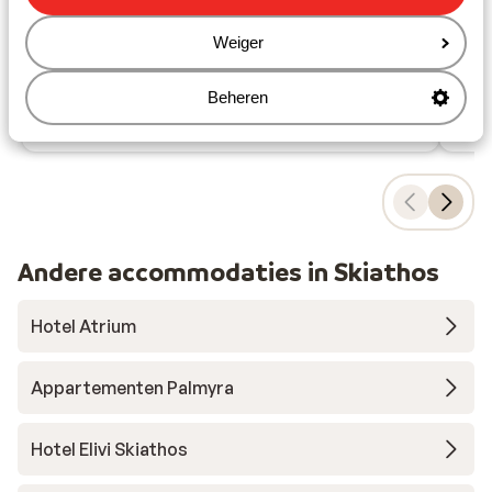
C
Gerund door gastvrije familie
vanaf prijs p.p.
Weiger
Ma 24 Aug. - Ma 31 Aug.
Ma 
€ 1.310
Logies ontbijt
2
pers.
Log
Beheren
Bekijk
Andere accommodaties in Skiathos
Hotel Atrium
Appartementen Palmyra
Hotel Elivi Skiathos