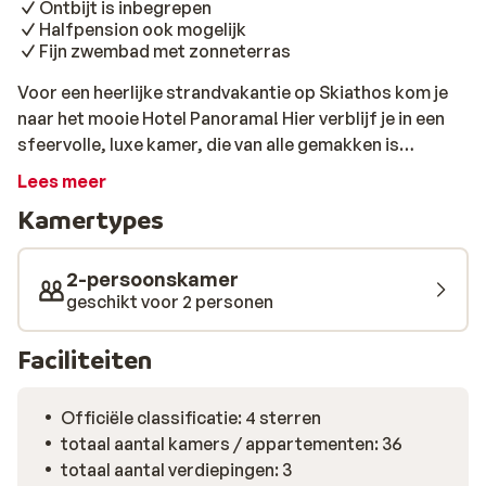
Ontbijt is inbegrepen
Halfpension ook mogelijk
Fijn zwembad met zonneterras
Voor een heerlijke strandvakantie op Skiathos kom je
naar het mooie Hotel Panorama! Hier verblijf je in een
sfeervolle, luxe kamer, die van alle gemakken is
voorzien. Het hotel wordt omgeven door een mooie
Lees meer
tuin, met daarin een heerlijk zwembad. Ga lekker luieren
Kamertypes
op een ligbedje of geniet van een verfrissende cocktail
op het terras. In het sfeervolle restaurant geniet je niet
alleen van een heerlijke maaltijd maar ook van een
2-persoonskamer
prachtige omgeving. Zin in een dagje strand? Binnen
geschikt voor 2 personen
enkele minuten sta je op het heerlijke zandstrand, waar
je kunt ontspannen in het Griekse zonnetje. In de
Faciliteiten
directe omgeving bevinden zich een handige
supermarkt en een heerlijk bakkertje, waar je iedere
Officiële classificatie: 4 sterren
dag verse broodjes kunt halen. Ook zijn er diverse
totaal aantal kamers / appartementen: 36
authentieke winkeltjes, lekkere restaurantjes en
totaal aantal verdiepingen: 3
sfeervolle bars in de nabije omgeving. Dat wordt een