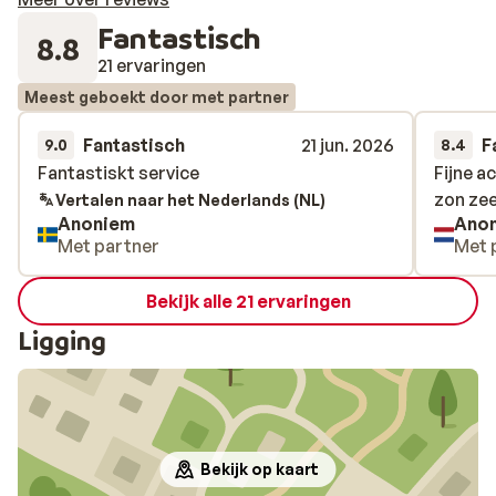
Fantastisch
8.8
21 ervaringen
Meest geboekt door met partner
Fantastisch
21 jun. 2026
F
9.0
8.4
Fantastiskt service
Fantastiskt service
Fijne a
Fijne a
zon zee
zon zee
Vertalen naar het Nederlands (NL)
Anoniem
Ano
Met partner
Met 
Bekijk alle 21 ervaringen
Ligging
Bekijk op kaart