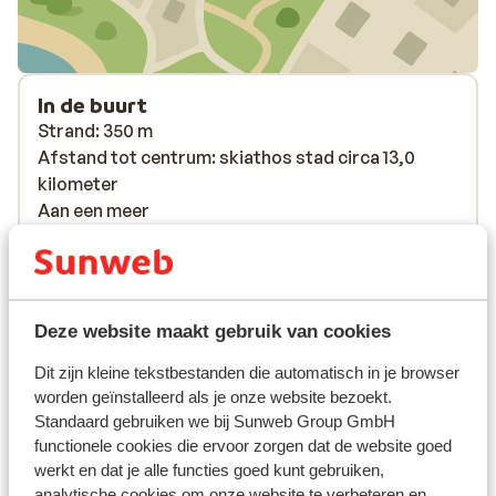
In de buurt
Strand: 350 m
Afstand tot centrum: skiathos stad circa 13,0
kilometer
Aan een meer
Luchthaven: 15 km
Bushalte: 50 m
Pinautomaat: 250 m
(Mini)supermarkt: 250 m
Deze website maakt gebruik van cookies
Restaurant: 250 m
Afstand tot dichtstbijzijnde apotheek Skiathos-
Dit zijn kleine tekstbestanden die automatisch in je browser
town circa 13 kilometer
worden geïnstalleerd als je onze website bezoekt.
Afstand tot dichtstbijzijnde arts Skiathos-town
Standaard gebruiken we bij Sunweb Group GmbH
functionele cookies die ervoor zorgen dat de website goed
circa 13 kilometer
werkt en dat je alle functies goed kunt gebruiken,
analytische cookies om onze website te verbeteren en