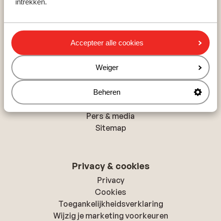
intrekken.
Rethymnon
Hurghada
Albufeira
Accepteer alle cookies
Over Sunweb
Weiger
Over Sunweb
Verantwoord op vakantie
Beheren
Vacatures
Pers & media
Sitemap
Privacy & cookies
Privacy
Cookies
Toegankelijkheidsverklaring
Wijzig je marketing voorkeuren