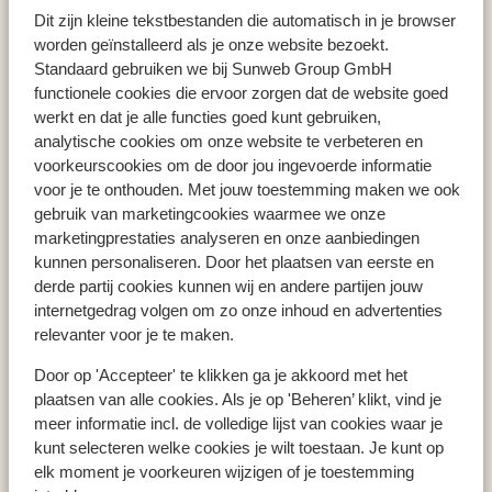
Skopelos-Stad
Minno Boutique Hotel
Dit zijn kleine tekstbestanden die automatisch in je browser
worden geïnstalleerd als je onze website bezoekt.
Standaard gebruiken we bij Sunweb Group GmbH
functionele cookies die ervoor zorgen dat de website goed
werkt en dat je alle functies goed kunt gebruiken,
Populaire landen
analytische cookies om onze website te verbeteren en
Spanje
voorkeurscookies om de door jou ingevoerde informatie
Griekenland
voor je te onthouden. Met jouw toestemming maken we ook
gebruik van marketingcookies waarmee we onze
Portugal
marketingprestaties analyseren en onze aanbiedingen
kunnen personaliseren. Door het plaatsen van eerste en
derde partij cookies kunnen wij en andere partijen jouw
Populaire regio's
internetgedrag volgen om zo onze inhoud en advertenties
Kreta
relevanter voor je te maken.
Gran Canaria
Door op 'Accepteer' te klikken ga je akkoord met het
Zakynthos
plaatsen van alle cookies. Als je op 'Beheren’ klikt, vind je
meer informatie incl. de volledige lijst van cookies waar je
kunt selecteren welke cookies je wilt toestaan. Je kunt op
Populaire bestemmingen
elk moment je voorkeuren wijzigen of je toestemming