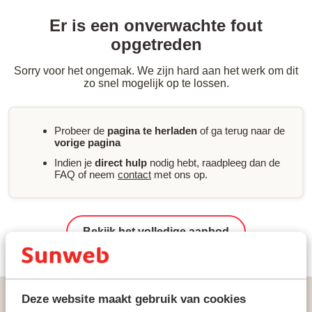
Er is een onverwachte fout
opgetreden
Sorry voor het ongemak. We zijn hard aan het werk om dit
zo snel mogelijk op te lossen.
Probeer de
pagina te herladen
of ga terug naar de
vorige pagina
Indien je
direct hulp
nodig hebt, raadpleeg dan de
FAQ of neem
contact
met ons op.
Bekijk het volledige aanbod
Vakanties
Zonvakanties
Griekenland
Skopelos
Deze website maakt gebruik van cookies