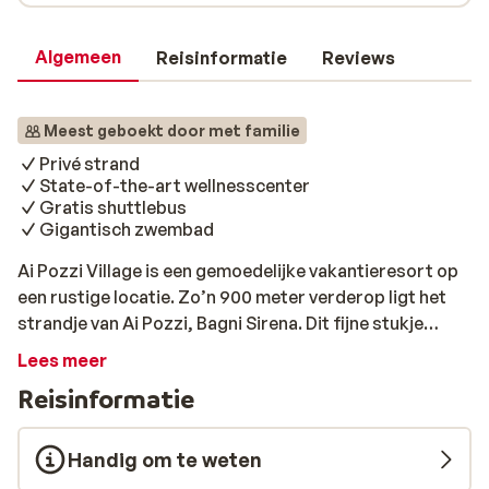
Algemeen
Reisinformatie
Reviews
Meest geboekt door met familie
Privé strand
State-of-the-art wellnesscenter
Gratis shuttlebus
Gigantisch zwembad
Ai Pozzi Village is een gemoedelijke vakantieresort op
een rustige locatie. Zo’n 900 meter verderop ligt het
strandje van Ai Pozzi, Bagni Sirena. Dit fijne stukje
zandstrand is exclusief voor gasten van het resort. Het
Lees meer
gezellige centrum van Loano ligt ook iets verderop,
Reisinformatie
met ongeveer dezelfde afstand als het strand is het
gemakkelijk te voet of met de gratis shuttlebus te
bereiken. Op het resort vind je zowel hotelkamers als
Handig om te weten
de appartementen. Beide zijn erg comfortabel en