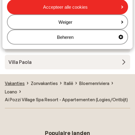
Accepteer alle cookies
Hotel Loano 2 Village
Weiger
Residence Sant' Anna
Beheren
Hotel Monte Rosa
Villa Paola
Vakanties
Zonvakanties
Italië
Bloemenriviera
Loano
Ai Pozzi Village Spa Resort - Appartementen (Logies/Ontbijt)
Populaire landen