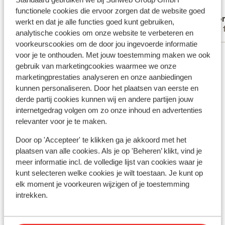
voorkant afzuigkap viel aan een kant naar
voorkant afzuigkap viel aan ee...
meer
functionele cookies die ervoor zorgen dat de website goed
D Verhagen
Ano
beneden. Complex zelf was ook niet
werkt en dat je alle functies goed kunt gebruiken,
Met familie
Met 
volgens brochure, badmuts verplicht,
analytische cookies om onze website te verbeteren en
nergens aangegeven (zouden hier niet voor
voorkeurscookies om de door jou ingevoerde informatie
Bekijk alle 4 ervaringen
voor je te onthouden. Met jouw toestemming maken we ook
gekozen hebben) zwembad in brochure
gebruik van marketingcookies waarmee we onze
met glijbaan, helaas niet aanwezig, prive
marketingprestaties analyseren en onze aanbiedingen
strand is verplicht van tevoren te boeken,
Ook interessant voor jou
kunnen personaliseren. Door het plaatsen van eerste en
niets prive, en was na ruim een week pas
derde partij cookies kunnen wij en andere partijen jouw
beschikbaar..zeer teleurstellend. Zou
internetgedrag volgen om zo onze inhoud en advertenties
graag hier met sunweb nog contact over
relevanter voor je te maken.
willen hebben .
Door op 'Accepteer' te klikken ga je akkoord met het
Andere accommodaties in
plaatsen van alle cookies. Als je op 'Beheren’ klikt, vind je
Bloemenriviera
meer informatie incl. de volledige lijst van cookies waar je
kunt selecteren welke cookies je wilt toestaan. Je kunt op
elk moment je voorkeuren wijzigen of je toestemming
Hotel Doria
intrekken.
Appartementen Loano 2 Village