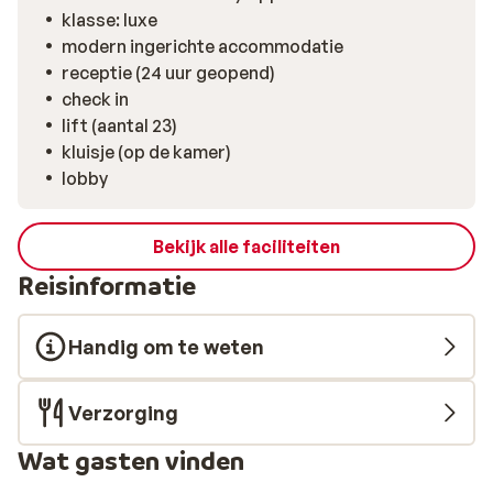
voor leuke activiteiten voor de hele familie. Wil je meer
klasse: luxe
van de omgeving zien, dan is een bezoek aan het
modern ingerichte accommodatie
centrum van Loano zeker een aanrader. De smalle
receptie (24 uur geopend)
straatjes in het historische centrum zijn erg fotogeniek
check in
en de terrasjes erg gezellig.
lift (aantal 23)
kluisje (op de kamer)
lobby
Bekijk alle faciliteiten
Reisinformatie
Handig om te weten
Verzorging
Wat gasten vinden