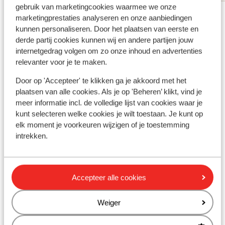
deuren van de beide kledingkasten in de
was to
gebruik van marketingcookies waarmee we onze
Bekijk alle 9 ervaringen
slaapkamer niet goed sloten. De deuren
eten op
marketingprestaties analyseren en onze aanbiedingen
waren niet te openen, omdat ze klem zaten
weten z
Ligging
kunnen personaliseren. Door het plaatsen van eerste en
op de bovenste lade onder de deuren.
toerist
derde partij cookies kunnen wij en andere partijen jouw
en men
internetgedrag volgen om zo onze inhoud en advertenties
relevanter voor je te maken.
telefoo
geregel
Door op 'Accepteer' te klikken ga je akkoord met het
de deur
Bekijk op kaart
plaatsen van alle cookies. Als je op 'Beheren’ klikt, vind je
ongevee
meer informatie incl. de volledige lijst van cookies waar je
stadje.
kunt selecteren welke cookies je wilt toestaan. Je kunt op
waar we
elk moment je voorkeuren wijzigen of je toestemming
hadden 
intrekken.
al toch
In de buurt
mooie p
Afstand tot strand circa 1,5 kilometer
(zandstrand)
Accepteer alle cookies
Afstand tot centrum: circa 1,5 kilometer
Rustig gelegen
Weiger