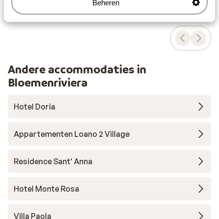
Ook interessant voor jou
Beheren
Andere accommodaties in
Bloemenriviera
Hotel Doria
Appartementen Loano 2 Village
Residence Sant' Anna
Hotel Monte Rosa
Villa Paola