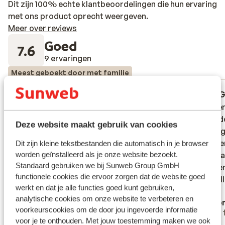
Dit zijn 100% echte klantbeoordelingen die hun ervaring
met ons product oprecht weergeven.
Meer over reviews
Goed
7.6
9 ervaringen
Meest geboekt door met familie
Fantastisch
30 sep. 2025
G
8.4
5.4
In principe een mooi ingericht
In principe een mooi ingericht
2kamer
2kamer
appartement met ruim balkon op een net
appartement met ruim balkon op een net
veroud
veroud
Deze website maakt gebruik van cookies
en goed onderhouden complex. Wel enkele
en goed onderhouden complex. Wel enkele
genoeg 
genoeg 
minpuntjes zoals: Qua keukenuitrusting
minpuntjes zoals: Qua keukenuitrusting
stonden
stonden
Dit zijn kleine tekstbestanden die automatisch in je browser
worden geïnstalleerd als je onze website bezoekt.
vonden we dat het appartement niet echt
vonden we dat het appartement niet echt
hoort 
hoort 
Standaard gebruiken we bij Sunweb Group GmbH
geschikt om als appartement te
geschikt om als appartement te
goed en
goed en
functionele cookies die ervoor zorgen dat de website goed
gebruiken. Zo was er maar één deksel voor
gebruiken. Zo was er maar één dekse...
best al
best al
werkt en dat je alle functies goed kunt gebruiken,
de 4 aanwezige pannen, geen
meer
italiaa
analytische cookies om onze website te verbeteren en
Italofielen
Ano
koffiezetapparaat, geen waterkoker, geen
tafelvo
voorkeurscookies om de door jou ingevoerde informatie
Met partner
Met 
snijplankje. Een minpunt was ook dat de
tennisb
voor je te onthouden. Met jouw toestemming maken we ook