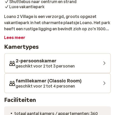
Shuttlebus naar centrum en strand
Luxe vakantiepark
Loano 2 Village is een verzorgd, groots opgezet
vakantiepark in het charmante plaatsje Loano. Het park
heeft een rustige ligging en bevindt zich op zo'n 1500
meter van het strand en centrum. Je kunt hier heerlijk
Lees meer
tot rust komen. Heb je zin in een uitstapje, dan stap je
Kamertypes
gewoon in de gratis shuttlebus. Bij Loano 2 Village
overnacht je in comfortabele appartementen of
hotelkamers met een modern interieur, airco en gratis
2-persoonskamer
wifi. Eten kan in de pizzeria, het buffetrestaurant of
geschikt voor 2 tot 3 personen
‘Local Ligurian’, dat lokale specialiteiten op het menu
heeft staan. Naast ontspannen valt er op het
familiekamer (Classic Room)
vakantiepark ook van alles te beleven. Voor de kleine
geschikt voor 2 tot 4 personen
gasten is er een speeltuin, speelweide en een miniclub.
De sportieve vakantiegangers kunnen zich goed
Faciliteiten
vermaken met activiteiten als tafelvoetbal of tennis. En
in de avonden zorgt het enthousiaste animatieteam
totaal aantal kamers / appartementen: 360