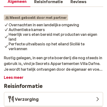
Algemeen
Reisinformatie
Reviews
Meest geboekt door met partner
Overnachten in een landelijke omgeving
Authentieke kamers
Heerlijk vers eten bereid met producten van eigen
land
Perfecte uitvalbasis op het eiland Sicilië te
verkennen
Rustig gelegen, in een grote boerderij die nog steeds in
gebruik is, vind je Secrets Appartementen Villa Dafne.
Je wordt hartelijk ontvangen door de eigenaar en voelt
je meteen thuis. De eigenaar geeft graag een
Lees meer
rondleiding over het enorme landgoed en vertelt in
Reisinformatie
geuren en kleuren over de bijzondere producten die tot
op de dag van vandaag nog steeds gemaakt worden.
Ook in de keuken wordt veel gekookt met producten
Verzorging
van eigen land. Villa Dafne ligt niet al te ver van het