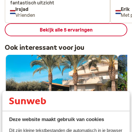
fantastisch uitzicht
fantastisch uitzicht
Irsjad
Erik
Vrienden
Met 
Bekijk alle 5 ervaringen
Ook interessant voor jou
Goed
7.6
Deze website maakt gebruik van cookies
Villa Galati Resort
Dit zijn kleine tekstbestanden die automatisch in je browser