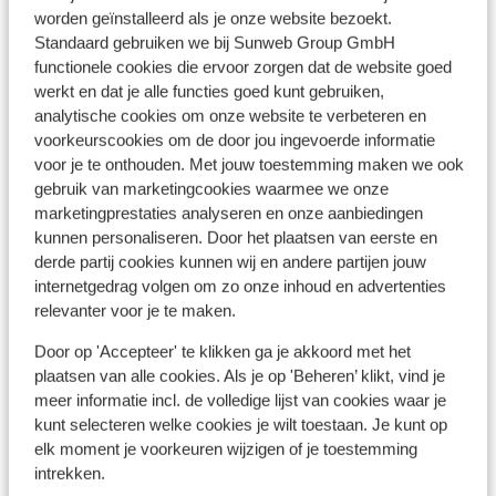
Mascali
Sicilië
Italië
worden geïnstalleerd als je onze website bezoekt.
Vlak bij het strand
Standaard gebruiken we bij Sunweb Group GmbH
Ca
Moderne, ruime appartementen
functionele cookies die ervoor zorgen dat de website goed
Mooie en rustige omgeving
Mot
werkt en dat je alle functies goed kunt gebruiken,
Gelegen in het gezellige Mascali
analytische cookies om onze website te verbeteren en
O
voorkeurscookies om de door jou ingevoerde informatie
P
S
voor je te onthouden. Met jouw toestemming maken we ook
vanaf prijs p.p.
gebruik van marketingcookies waarmee we onze
Di 15 Sep. - Zo 20 Sep.
Wo 
€ 406
Logies
2
pers.
Logi
marketingprestaties analyseren en onze aanbiedingen
kunnen personaliseren. Door het plaatsen van eerste en
Bekijk
derde partij cookies kunnen wij en andere partijen jouw
internetgedrag volgen om zo onze inhoud en advertenties
relevanter voor je te maken.
Door op 'Accepteer' te klikken ga je akkoord met het
plaatsen van alle cookies. Als je op 'Beheren’ klikt, vind je
meer informatie incl. de volledige lijst van cookies waar je
Andere accommodaties in Sicilië
kunt selecteren welke cookies je wilt toestaan. Je kunt op
elk moment je voorkeuren wijzigen of je toestemming
Delta Hotels by Marriott Giardini Naxos
intrekken.