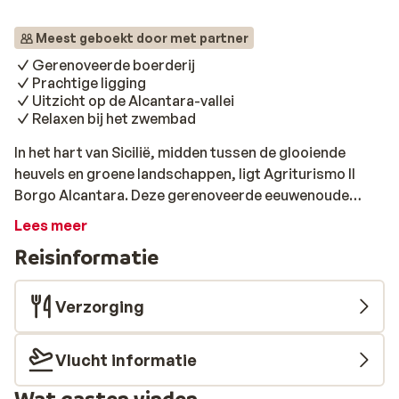
Meest geboekt door met partner
Gerenoveerde boerderij
Prachtige ligging
Uitzicht op de Alcantara-vallei
Relaxen bij het zwembad
In het hart van Sicilië, midden tussen de glooiende
heuvels en groene landschappen, ligt Agriturismo Il
Borgo Alcantara. Deze gerenoveerde eeuwenoude
boerderij wordt omringd door olijfbomen, wijngaarden
Lees meer
en citrusboomgaarden dat zorgt voor een prachtig
Reisinformatie
uitzicht. Het resort heeft de originele structuur aan de
buitenkant behouden en gaat helemaal op in de
omgeving. Trek er op uit met de auto of maak mooie
Verzorging
wandelingen en ontdek de magische schoonheid van dit
prachtige deel van Italië. Thuiskomen was nog nooit zo
Vlucht informatie
fijn. Je geniet hier op en top van kamers en suites die
ingericht zijn in een rustieke stijl en warme sfeer. Aan
Wat gasten vinden