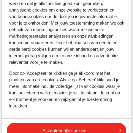
Sfeervol & kleinschalig
werkt en dat je alle functies goed kunt gebruiken,
vanaf prijs p.p.
Wo 7 Okt. - Ma 12 Okt.
Wo 
analytische cookies om onze website te verbeteren en
€ 363
Logies ontbijt
2
pers.
Log
voorkeurscookies om de door jou ingevoerde informatie
voor je te onthouden. Met jouw toestemming maken we ook
Bekijk
gebruik van marketingcookies waarmee we onze
marketingprestaties analyseren en onze aanbiedingen
kunnen personaliseren. Door het plaatsen van eerste en
derde partij cookies kunnen wij en andere partijen jouw
internetgedrag volgen om zo onze inhoud en advertenties
relevanter voor je te maken.
Andere accommodaties in Sicilië
Door op 'Accepteer' te klikken ga je akkoord met het
plaatsen van alle cookies. Als je op 'Beheren’ klikt, vind je
Delta Hotels by Marriott Giardini Naxos
meer informatie incl. de volledige lijst van cookies waar je
kunt selecteren welke cookies je wilt toestaan. Je kunt op
elk moment je voorkeuren wijzigen of je toestemming
Appartementen Mare Marconi
intrekken.
Casale Romano Resort
Accepteer alle cookies