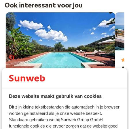
Ook interessant voor jou
Ap
Leto
S
G
Fantastisch
8.7
B
Deze website maakt gebruik van cookies
Casale Romano Resort
Dit zijn kleine tekstbestanden die automatisch in je browser
Motta Camastra
Sicilië
Italië
worden geïnstalleerd als je onze website bezoekt.
Overnachten in een oud landhuis
Standaard gebruiken we bij Sunweb Group GmbH
Plekje om tot rust te komen
functionele cookies die ervoor zorgen dat de website goed