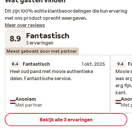
elk details is gedacht. Lekker even afkoelen? Neem een
duik in het zwembad en geniet van een rustige middag
Dit zijn 100% echte klantbeoordelingen die hun ervaring
op je ligbed op het terras.
met ons product oprecht weergeven.
Meer over reviews
Fantastisch
8.9
3 ervaringen
Meest geboekt door met partner
Fantastisch
1 okt. 2025
F
8.4
9.4
Heel oud pand met mooie authentieke
Heel oud pand met mooie authentieke
Mooie s
Mooie s
delen. Fantastische service.
delen. Fantastische service.
was erg
was erg
erg fij
erg fij
kant.
kant.
Anoniem
Ano
Met partner
Met 
Bekijk alle 3 ervaringen