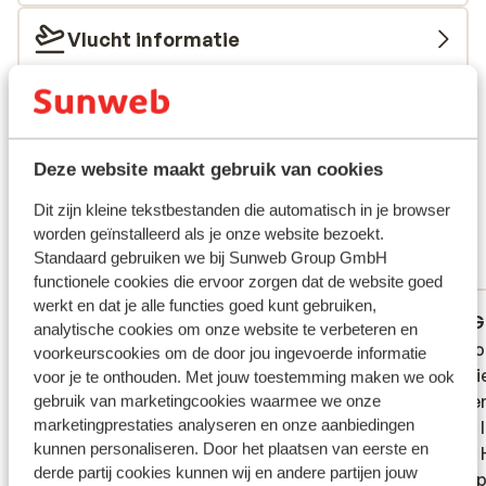
Vlucht informatie
Wat gasten vinden
Dit zijn 100% echte klantbeoordelingen die hun ervaring
met ons product oprecht weergeven.
Deze website maakt gebruik van cookies
Meer over reviews
Goed
Dit zijn kleine tekstbestanden die automatisch in je browser
6.6
worden geïnstalleerd als je onze website bezoekt.
3 ervaringen
Standaard gebruiken we bij Sunweb Group GmbH
Meest geboekt door met partner
functionele cookies die ervoor zorgen dat de website goed
werkt en dat je alle functies goed kunt gebruiken,
Gemiddeld
8 sep. 2025
G
4.9
6.7
analytische cookies om onze website te verbeteren en
Ligging was goed. Wat de accomodaties
Ligging was goed. Wat de accomodaties
Gewoon
Gewoon
voorkeurscookies om de door jou ingevoerde informatie
betreft is t zeer slecht: wij hadden een
betreft is t zeer slecht: wij hadden een
een dr
een dr
voor je te onthouden. Met jouw toestemming maken we ook
kamer nr. 9 het leek wel een kelder/ opslag.
kamer nr. 9 het leek wel een kelder/ opslag.
was een
was een
gebruik van marketingcookies waarmee we onze
marketingprestaties analyseren en onze aanbiedingen
Geen lichtinval. Een kapot gordijn naar het
Geen lichtinval. Een kapot gordijn naar het
foto’s 
foto’s 
kunnen personaliseren. Door het plaatsen van eerste en
vieze balkon met geen verlichting.
vieze balkon met geen verlichting.
prima. 
prima. 
derde partij cookies kunnen wij en andere partijen jouw
Badkamer had schimmel en een krakende
Badkamer had schimmel en een krakende
verdiep
verdiep