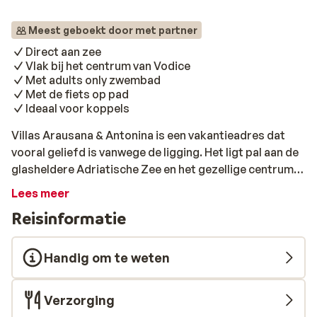
Meest geboekt door met partner
Direct aan zee
Vlak bij het centrum van Vodice
Met adults only zwembad
Met de fiets op pad
Ideaal voor koppels
Villas Arausana & Antonina is een vakantieadres dat
vooral geliefd is vanwege de ligging. Het ligt pal aan de
glasheldere Adriatische Zee en het gezellige centrum
van Vodice, ligt op korte loopafstand. Andere
Lees meer
highlights zijn de beachbar La Belle Via, de modern
Reisinformatie
ingerichte comfortabele kamers en het adults only
zwembad.
Handig om te weten
Verzorging