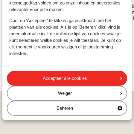
internetgedrag volgen om zo onze inhoud en advertenties
douche cabine. Ook lag er onze gehele 10
douche cabine....
meer
geen gr
ge...
me
relevanter voor je te maken.
Anoniem
Ano
dagen een dode kraai onder ons balkon.
best op
Met partner
Met 
We hebben dit gemeld bij de receptie, er is
Verder 
Door op 'Accepteer' te klikken ga je akkoord met het
niemand langskomen om dit op te lossen.
hotel w
plaatsen van alle cookies. Als je op 'Beheren’ klikt, vind je
Bekijk alle 3 ervaringen
nogmaals. Ligging is een 8! Maar voor wat
kindere
meer informatie incl. de volledige lijst van cookies waar je
kunt selecteren welke cookies je wilt toestaan. Je kunt op
meer comfort en een ok halfpension moet
kindere
elk moment je voorkeuren wijzigen of je toestemming
je hier niet boeken.
een van
Ook interessant voor jou
intrekken.
stellet
leeftijd
Accepteer alle cookies
Weiger
Vakanties
Zonvakanties
Kroatië
Dalmatië
Vodice
Villas Arausana & Antonina
Beheren