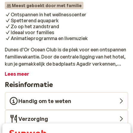
Meest geboekt door met familie
Ontspannen in het wellnesscenter
Spetterend aquapark
Zo op het zandstrand
Ideaal voor families
Animatieprogramma en livemuziek
Dunes d'Or Ocean Club is de plek voor een ontspannen
familievakantie. Door de centrale ligging van het hotel,
kun je gemakkelijk de badplaats Agadir verkennen,
terwijl je ook dicht bij het strand zit. De kleurrijke
Lees meer
hotelkamers zijn ingericht met faciliteiten anno nu en
Reisinformatie
bieden uitzicht op de zee, het zwembad of de tuin. Er is
voor elk wat wils in Dunes d'Or Ocean Club: zo kun je
deelnemen aan een van de vele sportactiviteiten,
Handig om te weten
baantjes trekken in het zwembad of lekker relaxen in
het wellnesscenter. Een dagje zonnen op het strand of
Verzorging
de stad in om wat te eten of te shoppen kan natuurlijk
ook. Speciaal voor kinderen is er een aquapark,