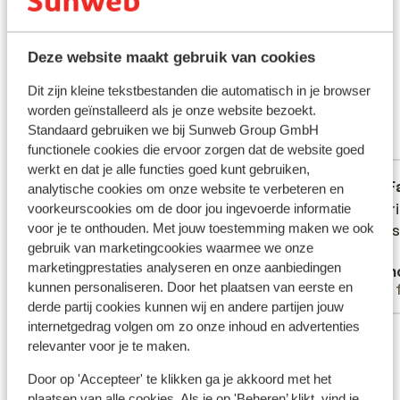
speeltuin en een miniclub. Zo kan iedereen genieten van
Vlucht informatie
een zorgvrije vakantie!
Wat gasten vinden
Deze website maakt gebruik van cookies
Dit zijn 100% echte klantbeoordelingen die hun ervaring
Dit zijn kleine tekstbestanden die automatisch in je browser
met ons product oprecht weergeven.
worden geïnstalleerd als je onze website bezoekt.
Meer over reviews
Standaard gebruiken we bij Sunweb Group GmbH
Meest geboekt door met familie
functionele cookies die ervoor zorgen dat de website goed
werkt en dat je alle functies goed kunt gebruiken,
Goed
2 sep. 2025
F
6.1
8.6
analytische cookies om onze website te verbeteren en
Mooi gezellige locatie, soms te luidruchtig.
Mooi gezellige locatie, soms te luidruchtig.
Heel vr
Heel vr
voorkeurscookies om de door jou ingevoerde informatie
voor je te onthouden. Met jouw toestemming maken we ook
Eten vaak niet warm. Toilet bij zwembad
Eten vaak niet warm. Toilet bij zwembad
kwam s
kwam s
gebruik van marketingcookies waarmee we onze
werd te weinig schoon gemaakt, echt vies
werd te weinig schoon gemaakt, echt vies
marketingprestaties analyseren en onze aanbiedingen
Anoniem
Fran
kunnen personaliseren. Door het plaatsen van eerste en
Met partner
Met 
derde partij cookies kunnen wij en andere partijen jouw
internetgedrag volgen om zo onze inhoud en advertenties
Bekijk alle 2 ervaringen
relevanter voor je te maken.
Door op 'Accepteer' te klikken ga je akkoord met het
Ook interessant voor jou
plaatsen van alle cookies. Als je op 'Beheren’ klikt, vind je