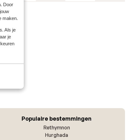
n. Door
 jouw
te maken.
. Als je
aar je
rkeuren
 te geven.
Populaire bestemmingen
Rethymnon
Hurghada