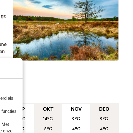
ige
ene
een
je
erd als
SEP
OKT
NOV
DEC
 functies
20°C
14°C
9°C
9°C
oor de
. Met
7°C
8°C
4°C
4°C
e onze