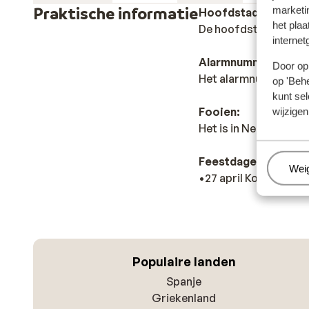
Praktische informatie
marketi
Hoofdstad:
het plaa
De hoofdstad van Ne
internet
Alarmnummer:
Door op 
Het alarmnummer in N
op 'Behe
kunt sel
Fooien:
wijzigen
Het is in Nederland 
Feestdagen:
Beh
Wei
•27 april Koningsdag
Populaire landen
Spanje
Griekenland