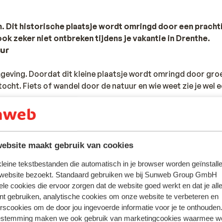
n. Dit historische plaatsje wordt omringd door een pracht
ok zeker niet ontbreken tijdens je vakantie in Drenthe.
uur
mgeving. Doordat dit kleine plaatsje wordt omringd door gro
tocht. Fiets of wandel door de natuur en wie weet zie je wel 
rinneringscentrum Kamp Westerbork niet ontbreken. Terwijl 
Alle accommodaties in Hooghalen
erwijs de gebeurtenissen rondom de Tweede Wereldoorlog
ebsite maakt gebruik van cookies
 kleine tekstbestanden die automatisch in je browser worden geïnstalle
 website bezoekt. Standaard gebruiken we bij Sunweb Group GmbH
APR
MEI
JUN
JUL
AUG
ele cookies die ervoor zorgen dat de website goed werkt en dat je alle
n? Breng dan een bezoekje aan Wildlands Adventure Zoo! Dit
nt gebruiken, analytische cookies om onze website te verbeteren en
17°C
16°C
24°C
20°C
23°C
ooghalen. Ga op avontuur en ontmoet allerlei wilde dieren. V
rscookies om de door jou ingevoerde informatie voor je te onthouden
4°C
8°C
13°C
12°C
14°C
nieten.
estemming maken we ook gebruik van marketingcookies waarmee w