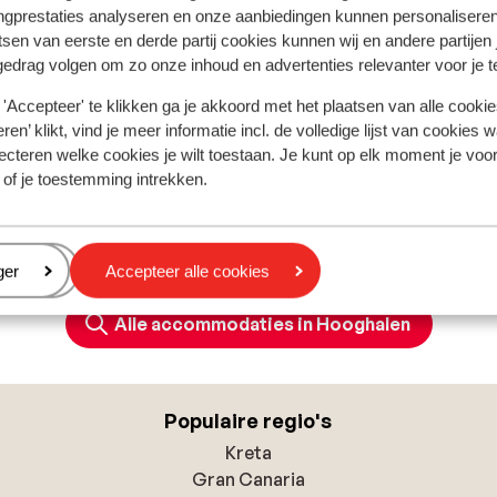
ngprestaties analyseren en onze aanbiedingen kunnen personalisere
tsen van eerste en derde partij cookies kunnen wij en andere partijen
derland is Amsterdam.
gedrag volgen om zo onze inhoud en advertenties relevanter voor je 
'Accepteer' te klikken ga je akkoord met het plaatsen van alle cookies
ederland voor de politie, ambulance en brandweer is 112.
ren’ klikt, vind je meer informatie incl. de volledige lijst van cookies w
ecteren welke cookies je wilt toestaan. Je kunt op elk moment je voo
 of je toestemming intrekken.
de gewoonte om in bars en restaurants fooi van ongeveer 10%
eren
ger
Accepteer alle cookies
Alle accommodaties in Hooghalen
Populaire regio's
Kreta
Gran Canaria