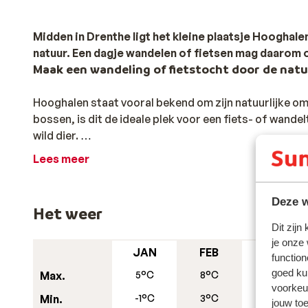
Midden in Drenthe ligt het kleine plaatsje Hooghale
natuur. Een dagje wandelen of fietsen mag daarom o
Maak een wandeling of fietstocht door de nat
Hooghalen staat vooral bekend om zijn natuurlijke o
bossen, is dit de ideale plek voor een fiets- of wandel
wild dier.
Waan je even terug in de tijd
Lees meer
Houd je van historie? Dan mag een bezoek aan het He
wandelt over het complex, worden op een verhalend
Deze w
Het weer
verteld.
Dit zijn
Spot wilde dieren in Wildlands Adverture Zoo
je onze
JAN
FEB
MRT
function
Ben je op zoek naar een activiteit voor het hele gezi
goed ku
Max.
5°C
8°C
10°C
dierenpark ligt op slechts een halfuurtje rijden van H
voorkeu
Min.
-1°C
3°C
3°C
echte durfvals is er zelfs een achtbaan! Dat wordt ge
jouw to