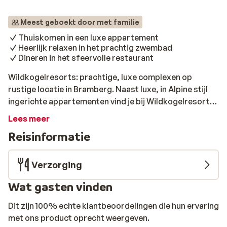
Meest geboekt door met familie
Thuiskomen in een luxe appartement
Heerlijk relaxen in het prachtig zwembad
Dineren in het sfeervolle restaurant
Wildkogelresorts: prachtige, luxe complexen op
rustige locatie in Bramberg. Naast luxe, in Alpine stijl
ingerichte appartementen vind je bij Wildkogelresorts
ook nog een gemütliche bar en een trendy restaurant.
Lees meer
De moderne appartementen zijn in de typische Tiroolse
Reisinformatie
stijl ingericht en ademen veel warmte door het gebruik
van mooie natuurlijke materialen zoals hout. De
appartementen zijn van verschillende formaten. Van
Verzorging
knusse 2-kamerappartementen voor 2,4 of 6 personen
Wat gasten vinden
tot riante 5-kamerappartementen waar je zelfs met 12
personen in kunt verblijven. De appartementen zijn in
Dit zijn 100% echte klantbeoordelingen die hun ervaring
allemaal in dezelfde stijl gedecoreerd, bieden dezelfde
met ons product oprecht weergeven.
faciliteiten en een prachtig panoramisch uitzicht op de