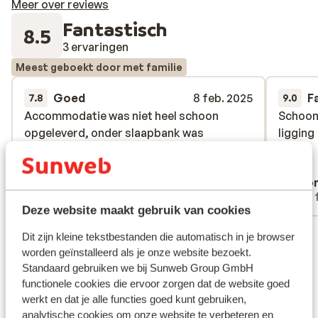
Meer over reviews
omgeving van Bramberg. Na een dag in de bergen kun je
Fantastisch
in de wellness heerlijk bijkomen. Geniet hier van de
8.5
sauna, het stoombad of trek wat ontspannende
3 ervaringen
baantjes in het verwarmde zwembad met uitzicht op de
Meest geboekt door met familie
bergen.
Goed
8 feb. 2025
F
7.8
9.0
Accommodatie was niet heel schoon
Accommodatie was niet heel schoon
Schoon,
Schoon,
opgeleverd, onder slaapbank was
opgeleverd, onder slaapbank was
ligging
ligging
bijvoorbeeld niet schoongemaakt. Lagen
bijvoorbeeld niet schoongemaakt. Lagen
pleister en verdroogde paprika
pleister en verdroogde paprika
Aj Huisman
Ano
Met familie
Met 
Deze website maakt gebruik van cookies
Bekijk alle 3 ervaringen
Dit zijn kleine tekstbestanden die automatisch in je browser
worden geïnstalleerd als je onze website bezoekt.
Standaard gebruiken we bij Sunweb Group GmbH
Ook interessant voor jou
functionele cookies die ervoor zorgen dat de website goed
werkt en dat je alle functies goed kunt gebruiken,
analytische cookies om onze website te verbeteren en