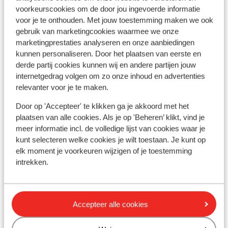
voorkeurscookies om de door jou ingevoerde informatie
voor je te onthouden. Met jouw toestemming maken we ook
gebruik van marketingcookies waarmee we onze
Andere accommodaties in
marketingprestaties analyseren en onze aanbiedingen
Salzburgerland
kunnen personaliseren. Door het plaatsen van eerste en
derde partij cookies kunnen wij en andere partijen jouw
Romantikhotel Metzgerwirt
internetgedrag volgen om zo onze inhoud en advertenties
relevanter voor je te maken.
VAYA Post Saalbach
Door op 'Accepteer' te klikken ga je akkoord met het
plaatsen van alle cookies. Als je op 'Beheren’ klikt, vind je
meer informatie incl. de volledige lijst van cookies waar je
Alpenchalets Flachauer Gutshof
kunt selecteren welke cookies je wilt toestaan. Je kunt op
elk moment je voorkeuren wijzigen of je toestemming
Hotel Der Schmittenhof
intrekken.
Hotel Der Waldhof - all inclusive
Accepteer alle cookies
Pension Alpenrose