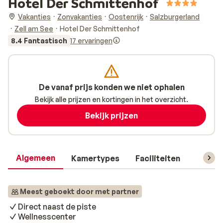
Hotel Der Schmittenhof
Vakanties
Zonvakanties
Oostenrijk
Salzburgerland
Zell am See
Hotel Der Schmittenhof
8.4 Fantastisch
17 ervaringen
De vanaf prijs konden we niet ophalen
Bekijk alle prijzen en kortingen in het overzicht.
Bekijk prijzen
Algemeen
Kamertypes
Faciliteiten
Reisin
Meest geboekt door met partner
Direct naast de piste
Wellnesscenter