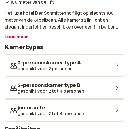
100 meter van de lift
Het luxe hotel Der Schmittenhof ligt op slechts 100
meter van de kabelbaan. Alle kamers zijn licht en
elegant ingericht en beschikken over een fijn balkon
met uitzicht op het meer of de bergen. De dependance
Lees meer
ligt direct naast het hoofdgebouw en hier zijn de
Kamertypes
kamers iets eenvoudiger dan in het hoofdgebouw en
beschikken niet over een balkon. Na een dag in de
bergen, kun je in de biosauna, de kruidensauna of
2-persoonskamer type A
whirlpool heerlijk relaxen. Afkoelen kun je daarna weer
geschikt voor 2 personen
in een van de ijsbaden: een unieke ervaring! In het stijlvol
ingerichte restaurant worden Internationale
2-persoonskamer type B
gerechten, Oostenrijkse specialiteiten en heerlijke
geschikt voor 2 tot 4 personen
wijnen uit de wijnkelder worden geserveerd. Na het
diner moet je zeker een keer de lekkere huisgemaakte
juniorsuite
schnaps proeven.
geschikt voor 2 tot 4 personen
Faciliteiten