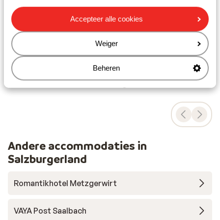
circa 1,5 kilometer
Restaurant: 200 m
Accepteer alle cookies
Afstand tot dichtstbijzijnde apotheek circa 1,8
kilometer
Weiger
Ziekenhuis: 5 km
Beheren
Ook interessant voor jou
Andere accommodaties in
Salzburgerland
Romantikhotel Metzgerwirt
VAYA Post Saalbach