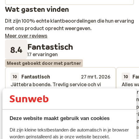
Wat gasten vinden
Dit zijn 100% echte klantbeoordelingen die hun ervaring
met ons product oprecht weergeven.
Meer over reviews
Fantastisch
8.4
17 ervaringen
Meest geboekt door met partner
Fantastisch
27 mrt. 2026
Fa
10
10
Jättebra boende. Trevlig service och vi
Jättebra boende. Trevlig service och vi
Alles w
Alles w
fick checka in redan vid ankomst. Suveränt
fick checka in redan vid ankomst. Suveränt
uitgebr
uitgebr
god middag och mycket trevligt hotell.
god middag och mycket trevligt hotell.
gangen
gangen
Al het 
Al het 
Vertalen naar het Nederlands (NL)
zeer vr
zeer vr
Deze website maakt gebruik van cookies
Anoniem
Ano
Met partner
Alle
Dit zijn kleine tekstbestanden die automatisch in je browser
worden geïnstalleerd als je onze website bezoekt.