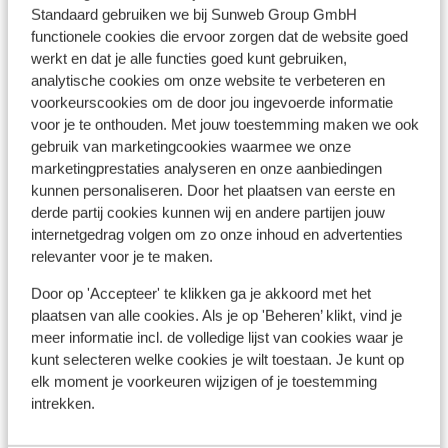
Bekijk alle 17 ervaringen
Standaard gebruiken we bij Sunweb Group GmbH
functionele cookies die ervoor zorgen dat de website goed
Ligging
werkt en dat je alle functies goed kunt gebruiken,
analytische cookies om onze website te verbeteren en
voorkeurscookies om de door jou ingevoerde informatie
voor je te onthouden. Met jouw toestemming maken we ook
gebruik van marketingcookies waarmee we onze
Bekijk op kaart
marketingprestaties analyseren en onze aanbiedingen
kunnen personaliseren. Door het plaatsen van eerste en
derde partij cookies kunnen wij en andere partijen jouw
internetgedrag volgen om zo onze inhoud en advertenties
relevanter voor je te maken.
In de buurt
Door op 'Accepteer' te klikken ga je akkoord met het
Afstand tot centrum: circa 1,5 kilometer
plaatsen van alle cookies. Als je op 'Beheren’ klikt, vind je
Luchthaven Salzburg: 78 km
meer informatie incl. de volledige lijst van cookies waar je
Afstand tot treinstation circa 1,5 kilometer
kunt selecteren welke cookies je wilt toestaan. Je kunt op
Afstand tot dichtstbijzijnde winkels circa 1,5
elk moment je voorkeuren wijzigen of je toestemming
kilometer
intrekken.
Afstand tot dichtstbijzijnde (mini)supermarkt