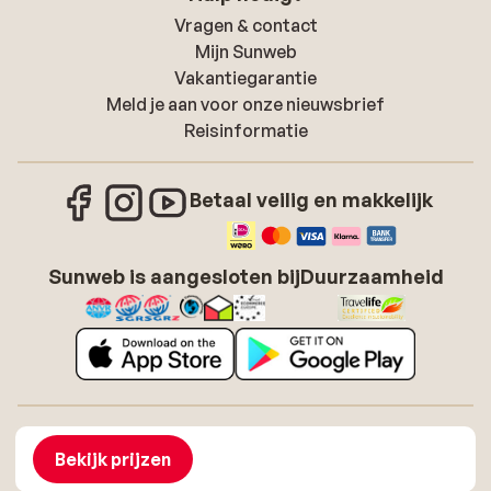
Vragen & contact
Mijn Sunweb
Vakantiegarantie
Meld je aan voor onze nieuwsbrief
Reisinformatie
Betaal veilig en makkelijk
Sunweb is aangesloten bij
Duurzaamheid
Over Sunweb
Vacatures
Algemene voorwaarden zonvakanties
Cookies
Bekijk prijzen
Toegankelijkheidsverklaring
Disclaimer
Sitemap